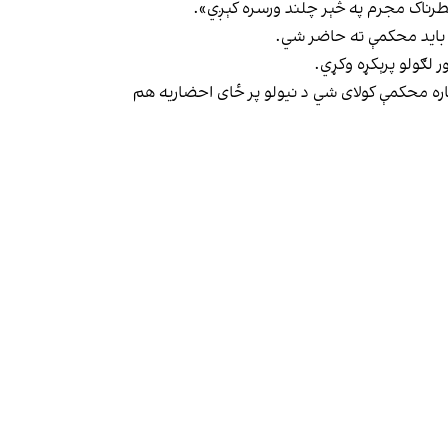
 خطرناک مجرم په څېر چلند ورسره کېږي».
 باید محکمې ته حاضر شي.
 لګولو پرېکړه وکړي.
پاره محکمې کولای شي د نیولو پر ځای احضاریه هم