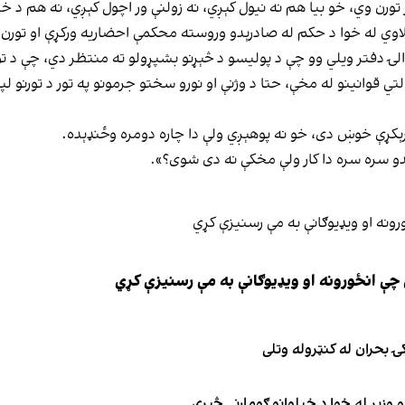
ر تورن وي، خو بیا هم نه نیول کېږي، نه زولنې ور اچول کېږي، نه هم د
اوي له خوا د حکم له صادرېدو وروسته محکمې احضاریه ورکړې او تورن
لۍ دفتر ویلي وو چې د پولیسو د څېړنو بشپړولو ته منتظر دي، چې د تور
تي قوانینو له مخې، حتا د وژنې او نورو سختو جرمونو په تور د تورنو ل
رېکړې خوښ دی، خو نه پوهېږي ولې دا چاره دومره وځنډېده.
دو سره سره دا کار ولې مخکې نه دی شوی؟».
چې انځورونه او ویډیوګانې به مې رسنیزې کړي
ۍ بحران له کنټروله وتلی
 وزیر له خوا د خپلوانو ګومارنې څېړي