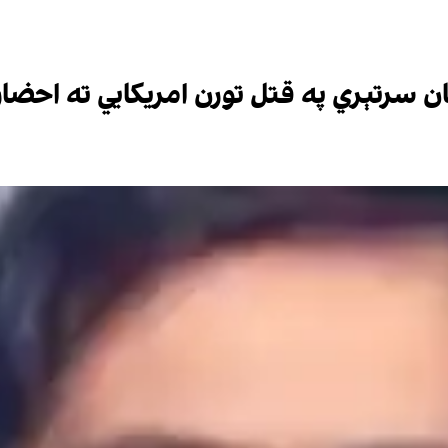
سرتېري په قتل تورن امریکايي ته احضار