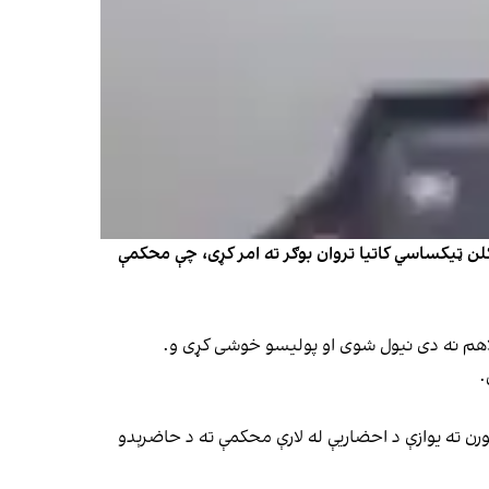
کیني افغان سرتېري عبدالرحمان وزیري له وژل کېدو شاوخوا درې میاشتې وروسته، د امریکا د هوسټن ښار یوې محکمې ۳۱ کلن ټیکساسي کاتیا تروان بوګر ته امر کړی، چې محکمې
لاهم نه دی نیول شوی او پولیسو خوشی کړی و.
.
رن ته یوازې د احضاریې له لارې محکمې ته د حاضرېدو