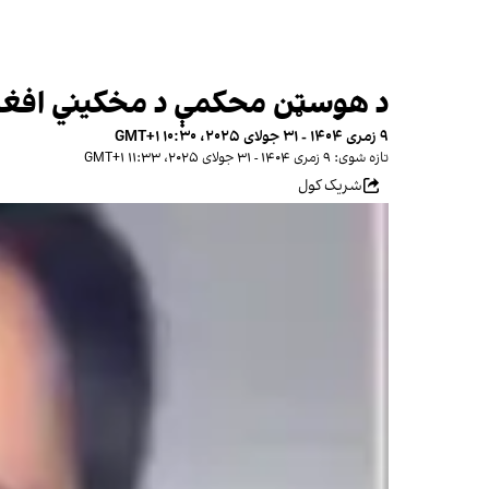
د هوسټن محکمې د مخکیني افغان 
۹ زمری ۱۴۰۴ - ۳۱ جولای ۲۰۲۵، ۱۰:۳۰ GMT+۱
تازه شوی: ۹ زمری ۱۴۰۴ - ۳۱ جولای ۲۰۲۵، ۱۱:۳۳ GMT+۱
شریک کول