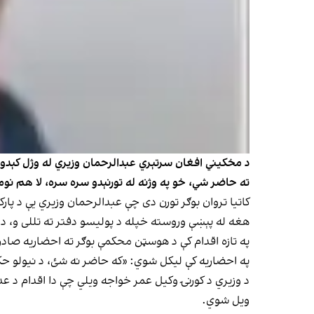
ته حاضر شي، خو په وژنه له تورنېدو سره سره، لا هم نو
کاتیا تروان بوګر تورن دی چې عبدالرحمان وزیري یې د پا
هغه له پېښې وروسته خپله د پولیسو دفتر ته تللی و، د
په تازه اقدام کې د هوسټن محکمې بوګر ته احضاریه صاد
په احضاریه کې لیکل شوي: «که حاضر نه شئ، د نیولو ح
د وزیري د کورنۍ وکیل عمر خواجه ویلي چې دا اقدام د ع
ویل شوي.