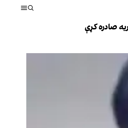
یه صادره کړې