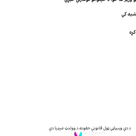
اشیه کې
د دې وېبپاڼې ټول قانوني حقونه د وولنټ میډیا دي