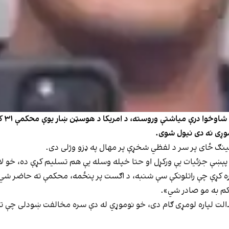
د مخ
موړی نه دی نیول شوی.
رکینګ ځای پر سر د لفظي شخړې پر مهال په ډزو وژلی دی.
 پېښې جزئیات یې ورکړل او حتا خپله وسله یې هم تسلیم کړې ده، خو 
ره کړې چې راتلونکې سې شنبه، د اګست پر پنځمه، محکمې ته حاضر شي
کم به مو صادر شي».
دالت لپاره لومړی ګام دی، خو نوموړي له دې سره مخالفت ښودلی چې تو