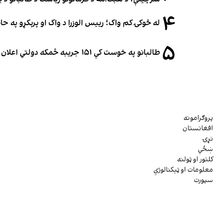
۴
له څوکۍ کم واک؛ رییس الوزرا د واک او پرېکړو په ح
۵
طالبانو په خوست کې ۱۵۱ جریبه ځمکه دولتي اعلان کړه
پروګرامونه
افغانستان
نړۍ
ښځې
کلتور او ټولنه
معلومات او ټېکنالوژي
سپورت