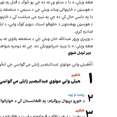
هغه ویلي، « دا د منلو وړ نه ده چې یو څوک د قتل په تو
د هوسټن د څارنوالۍ ویاند ویلي چې د سیمې د منصفه پل
دا په داسې حال کې ده چې په تېره می میاشت کې د څارنوا
د هوسټن پوهنتون د حقوقو استاد دیوېډ کوک وایي، د ایال
صادره کړي.
د وزیري ورور عبدالله خان ویلي چې د منصفه پلاوي له پ
هغه ویلي: « دا ډېره حیرانوونکې ده، چې له دومره شواه
ډېر لیدل شوي
۱
ځانګړی
هیلۍ وایي مولوي عبدالبصیر زابلی مې ګواښي 
۲
روغتیا او ژوند
د خوړو نړیوال پروګرام: په افغانستان کې د خوارځواک
۳
ځانګړی
سرچینې: د هبت‌الله د فرمانونو ریاست د طالبانو د یو