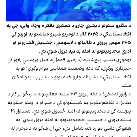
د ملګرو ملتونو د بشري چارو د همغږۍ دفتر «اوچا» وايي، چې په
افغانستان کې د ۲۰۲۵ کال د لومړیو شپږو میاشتو په اوږدو کې
۲۴۵ مهمې پروژې د طالبانو د لاسوهنې، جنسیتي فشارونو او
اداري محدودیتونو له امله په ټپه درول شوې دي.
نوموړي بنسټ پنج‌شنبه (د زمري ۹مه) په خپل وروستي راپور کې
خبرداری ورکړی، که دغه وضعیت همداسې دوام وکړي؛ نو په
افغانستان کې د بشرپاله چارو خدمتونو د بشپړ بندېدو امکان
شته.
د راپور له‌مخې؛ د دغه پروژو ۷۳ سلنه فعالیتونه د ښځو پر کار د
بندیز، د تفاهم‌لیکونو په لاسلیکولو کې د ځنډ او د اړمنو خلکو په
پېژندنه کې د محدودیتونو له امله ځنډول شوي دي. همداراز ۱۹
سلنه پروژې د جنسیتي محدودیتونو له امله درول شوې؛ په
هغو کې داسې موارد هم شامل دي، چې ان ښځو ته د محرم له
ملتیا سره-سره د کار اجازه نه‌ورکول کېږي.