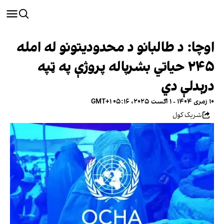
اوچا: د طالبانو د محدودیتونو له امله
۲۴۵ حیاتي بشرپاله پروژې په ټپه
درېدلې دي
۱۰ زمری ۱۴۰۴ - ۱ اګست ۲۰۲۵، ۰۵:۱۶ GMT+۱
شریک کول