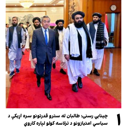
۱
چینایي رسنۍ: طالبان له سترو قدرتونو سره اړیکې د
سیاسي امتیازونو د ترلاسه کولو لپاره کاروي