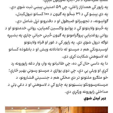
په راپور کې همداراز راغلي، چې ۵۹ امنیتي پېښې ثبت شوې دي.
په دې پېښو کې د ۳۱ ښځو په ګډون د ۱۰۰ کسانو نیول‌کېدل،
ګواښونه، د تجهیزاتو ضبطول او د دفترونو تړل شامل دي.
په ځینو ولایتونو کې د پولیو واکسین کمپاین، رواني خدمتونو او د
رواني روغتیايي پروګرامونو په ګډون ځینې حیاتي چارې په بشپړه
توګه درول شوې دې. په راپور کې د غور او فراه ولایتونو
اوسېدونکي هم د مرستو له ناعادلانه وېش او د با‌نفوذه کسانو
له لاسوهنې شکایت کړی دی.
دا په داسې حال کې ده، چې طالبانو په وار، وار دغه راپورونه رد
کړي او ویلي یې دي، چې دوی یوازې د مرستو رسونې بهیر څاري؛
خو ملګرو ملتونو تر دې مخکې هم د جنسیتي فشارونو، د
مرسته‌رسوونکو بنسټونو په چارو کې د لاسوهنې او د دغې ډلې د
مداخلې راپورونه ورکړي دي.
ډېر لیدل شوي