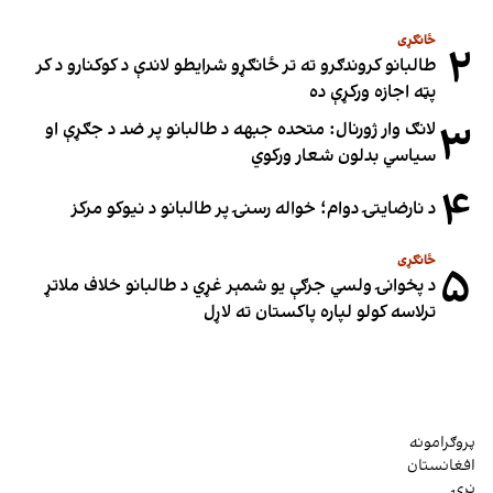
ځانګړی
۲
طالبانو کروندګرو ته تر ځانګړو شرایطو لاندې د کوکنارو د کر
پټه اجازه ورکړې ده
۳
لانګ وار ژورنال: متحده جبهه د طالبانو پر ضد د جګړې او
سیاسي بدلون شعار ورکوي
۴
د نارضایتۍ دوام؛ خواله رسنۍ پر طالبانو د نیوکو مرکز
ځانګړی
۵
د پخوانۍ ولسي جرګې یو شمېر غړي د طالبانو خلاف ملاتړ
ترلاسه کولو لپاره پاکستان ته لاړل
پروګرامونه
افغانستان
نړۍ