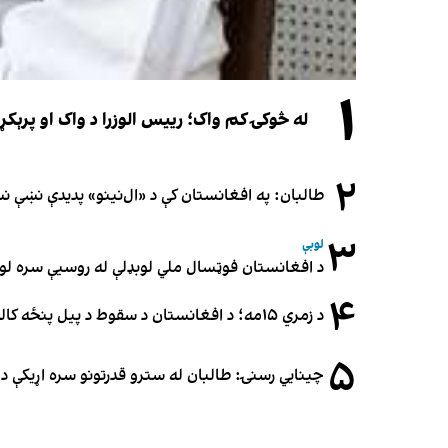
۱
له څوکۍ کم واک؛ رییس الوزرا د واک او پرېکړ
۲
طالبان: په افغانستان کې د «ال‌نینو» پدیدې نښې 
۳
لوبې
د افغانستان فوټسال ملي لوبډلې له روسیې سره لوبه ۳-۳ مساوي 
۴
د زمري ۱۵مه؛ د افغانستان د سقوط د پیل پنځه کاله او دوامدارې ننګونې
۵
چینایي رسنۍ: طالبان له سترو قدرتونو سره اړیکې د س