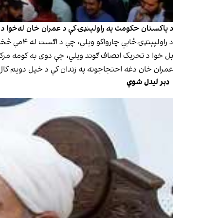
د پاکستان حکومت په راولپنډۍ کې د عمران خان له‌خوا د نن 
د راولپېنډۍ ځایي چارواکو ویلي، چې د اګست له ۴مې څخه تر ۱۰مې نېټې پورې غونډې، لاریونونه، وسله ګرځول، کرکه خپرول او پر موټر سایکلونو د دوو کسانو سپرېدل منع دي.
بل خوا د تحریک انصاف ګوند ویلي، چې دوی به کومه مرکزي 
عمران خان دغه احتجاجونه په زندان کې د خپل دویم کال 
ډېر لیدل شوي