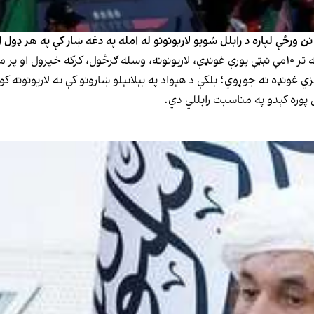
ورځې لپاره د رابلل شویو لاریونونو له امله په دغه ښار کې په هر ډول اع
غونډه نه جوړوي؛ بلکې د هېواد په بېلابېلو ښارونو کې به لاریونونه کو
پوره کېدو په مناسبت رابللي دي.