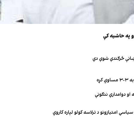
و په حاشیه کې
نښانې څرګندې شوې دي
کړه
یاسي امتیازونو د ترلاسه کولو لپاره کاروي