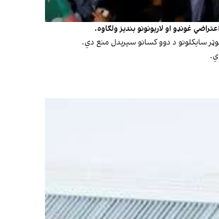
تراضي غونډو او لاریونونو بندیز ولګاوه.
ي.