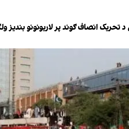
 تحریک انصاف ګوند پر لاریونونو بندیز ولګ