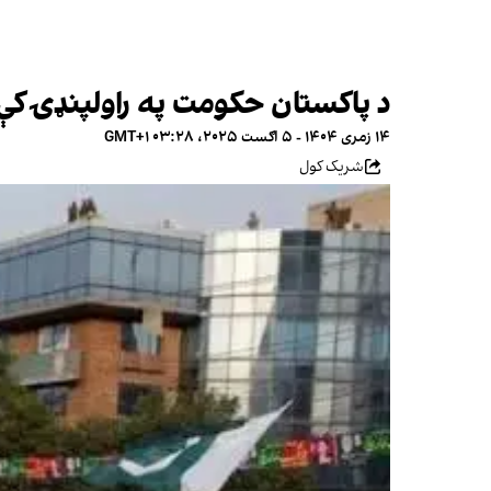
د پاکستان حکومت په راولپنډۍ کې د
۱۴ زمری ۱۴۰۴ - ۵ اګست ۲۰۲۵، ۰۳:۲۸ GMT+۱
شریک کول