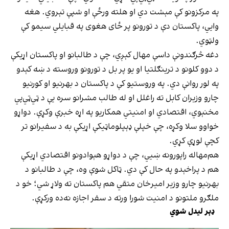
په مرکزونو کې مېشت دي او هلته ورځې او شپې تېروي. هغه
وایي، پاکستان دې د تورونو پر ځای هغوی په قبایلي سیمو کې
ولټوي.
دغه څرګندونې داسې مهال کېږي، چې د طالبانو او پاکستان اړیکې
د دوو کلونو د ترینګلتیا او یو پر بل د تورونو وروسته د ښه کېدو
په لور روانې دي. په وروستیو کې د پاکستان د بهرنیو او کورنیو
چارو وزیران کابل ته راغلل او له طالب مشرانو سره یې د ټي‌ټي‌پي
مخنېوي، اقتصادي او امنیتي همکاریو په اړه خبرې وکړې. دواړو
خواوو سلا وکړه، چې خپلې ډېپلوماټیکې اړیکې به د سفیرانو تر
کچې لوړې کړي.
هم‌مهاله راپورونه ښيي، چې د دواړو هېوادونو اقتصادي اړیکې
هم د پراخېدو په حال کې دي. ټاکل شوې وه، چې د طالبانو د
بهرنیو چارو وزیر امیرخان متقي هم پاکستان ته ولاړ شي؛ خو د
ملګرو ملتونو د امنیت شورا ورته د سفر اجازه نه‌ده ورکړې.
ډېر لیدل شوي