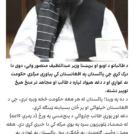
د طالبانو د اوبو او برېښنا وزیر عبداللطیف منصور وایي، دوی دا
درک کړې چې پاکستان په افغانستان کې پیاوړی مرکزي حکومت
نه غواړي او د دغه هېواد لپاره د طالب او مجاهد تر منځ هېڅ
توپیر نشته.
د ده په وینا؛ پاکستان له هر هغه حکومت څخه وېره لري، چې د
افغانستان خپلواکي او پر ځان بسیاينه ټینګه کړي.
دغه لوړ پوړي طالب چارواکي د‌ پنج‌شنبې په ورځ (د زمري ۱۶مه)
له شمشاد ټلوېزیون سره په یوې مرکه کې دا خبرې کړې دي. هغه
وویل: «ځینې ګاونډیان په ځانګړي ډول پاکستان نه غواړي په