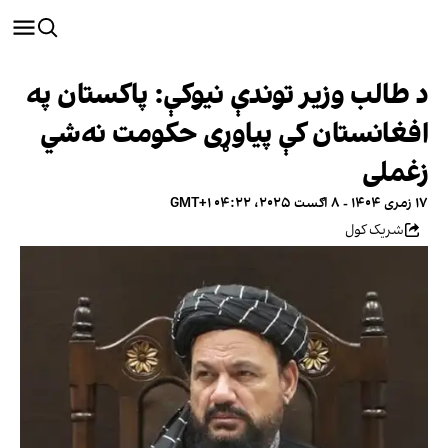
د طالب وزیر توندې نیوکې: پاکستان په
افغانستان کې پیاوړی حکومت نه‌شي
زغملی
۱۷ زمری ۱۴۰۴ - ۸ اګست ۲۰۲۵، ۰۴:۲۲ GMT+۱
شریک کول