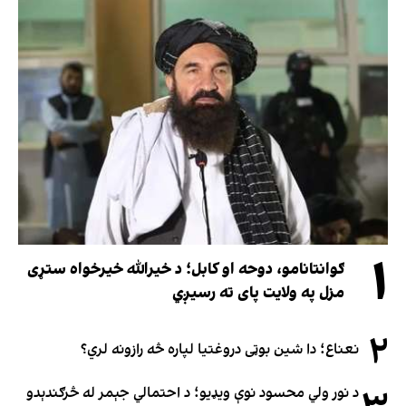
۱
ګوانتانامو، دوحه او کابل؛ د خیرالله خیرخواه ستړی
مزل په ولایت پای ته رسیږي
۲
نعناع؛ دا شین بوټی دروغتیا لپاره څه رازونه لري؟
د نور ولي محسود نوې ویډیو؛ د احتمالي جېمر له څرګندېدو