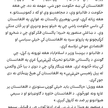
افغانستان کې ښه حکومت جوړ شي. مهمه نه ده، چې هغه
حکومت د طالبانو وي، د مجاهدینو وي او که د کمونېستانو.»
هغه زیاته کړې، اوس پوهېږي پاکستان نه غواړي په افغانستان
کې داسې حکومت راشي چې په خپلو پښو ودرېږي او پر ځان متکي
وي. د ښاغلي منصور په خبره؛ پاکستان فکر کوي چې د شخړو او
کړکېچونو په پارولو سره به افغانستان کې خپلې سیاسي او
اقتصادي موخې ترلاسه کړي.
د طالبانو د برېښنا وزیر د اسلام‌اباد هغه تورونه رد کړل، چې
ګوندې د پاکستاني طالبانو تحریک (ټي‌ټي‌پي) غړي په افغانستان
کې پناه ځایونه لري. هغه ټینګار وکړ، چې د دوی د بیا ځل واکمنۍ
له پیل راهیسې «ټي‌ټي‌پي» په افغانستان کې هېڅ پټنځای نه دی
جوړ کړی.
هغه وویل: «پاکستان باید خپلې کورنۍ ستونزې د افغانستان پر
غاړه ونه غورځوي. د افغانستان خاوره د ګاونډیانو او د سیمې
هېوادونو پر ضد نه کارول کېږي.»
د منصور په وینا؛ د ټي‌ټي‌پي‌ غړي ادعا کوي، چې د قبایلي سیمو