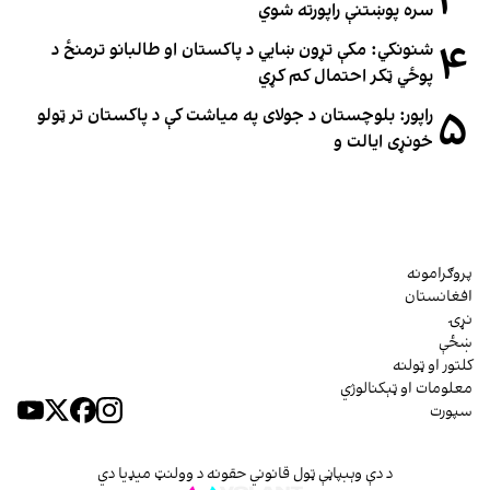
۳
سره پوښتنې راپورته شوي
۴
شنونکي: مکې تړون ښايي د پاکستان او طالبانو ترمنځ د
پوځي ټکر احتمال کم کړي
۵
راپور: بلوچستان د جولای په میاشت کې د پاکستان تر ټولو
خونړی ایالت و
پروګرامونه
افغانستان
نړۍ
ښځې
کلتور او ټولنه
معلومات او ټېکنالوژي
سپورت
د دې وېبپاڼې ټول قانوني حقونه د وولنټ میډیا دي