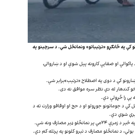
ر د خپلې کابینې په غونډه کې امر کړی، چې د زمري ۲۴مه باید په ټولو ښارونو کې په ځانګړو «ترتیباتو» ونمانځل شي. د سرچینو په
راهیسې په ښار کې د پاکوالي او صفايي کارونه پیل شوي او د ښاروالۍ
خو کندهار له دې نظر سره موافق نه دی.
 یې را ځړولي دي.
 کې د جوماتونو جوړولو او د حج او اوقافو وزارت ته د
خبرې شوې دي.
ډېر مصارف ونه شي.