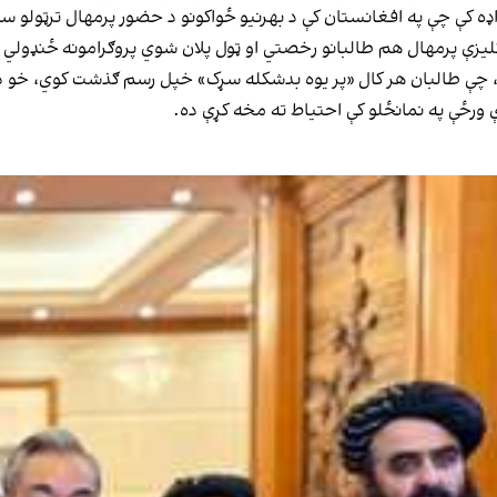
کلیزې پرمهال هم طالبانو رخصتي او ټول پلان شوي پروګرامونه ځنډولي 
 ورځې په نمانځلو کې احتیاط ته مخه کړې ده.