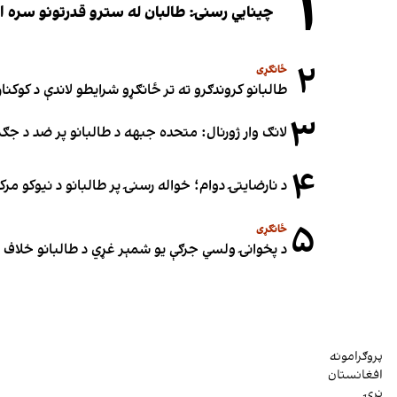
۱
چینایي رسنۍ: طالبان له سترو قدرتونو سره اړی
۲
ځانګړی
طالبانو کروندګرو ته تر ځانګړو شرایطو لاندې د کوکنارو
۳
لانګ وار ژورنال: متحده جبهه د طالبانو پر ضد د ج
۴
د نارضایتۍ دوام؛ خواله رسنۍ پر طالبانو د نیوکو مرک
۵
ځانګړی
د پخوانۍ ولسي جرګې یو شمېر غړي د طالبانو خلاف ملا
پروګرامونه
افغانستان
نړۍ