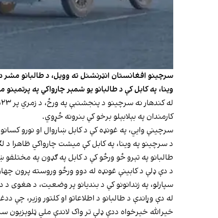
وینا، په کابل کې د طالبانو یو شمېر چارواکي په پرتمینو 
ل
کارمندان په بېلابېلو برخو کې بنرونه ځړوي.
سرچینې وايي، په غونډه کې د کابل ښاروال او نورو کسانو هم ګډون درلود او هبت الله ویلي، چې د
د سرچینو په وینا، په کابل کې میشت چارواکي ظاهرا د لګ
طالبانو په تېرو ځو ورځو کې د کابل په ګډون په مختلفو ښا
د دې ډلې د کابینې غونډه له دوو ورځو وروسته پرون چهارشن
سپارلو، په زندانونو کې د بندیانو پر وضعیت، د هغوی د 
له دې وړاندې د طالبانو د اطلاعاتو او کلتور وزیر، چې ددغو مراسمو یو
خیرالله خیرخواه ددې ډلې تر واک لاندې ملي ټلوېزیون سره په مرکه کې وویل چې دا ځل د زمري ۲۴مې، چې دوی ی