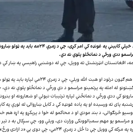
سرچینو افغانستان انټرنشنل ته وویل، د طالبانو مش
مراسمو ددې ورځې د نمانځلو پلوي نه دي.
ه کندهار نه سرچینو د پنجشنبې په ورځ، د زمري پر ۲۳مه، افغانستان انټرنشنل ته وویل، چې له دوشنبې 
 زمري ۲۴مې لپاره باید په ټولو ښارونو کې د دوی په اصطلاح «ترتیب»برابر شي.
ښتونو له امله په پرتمینو مراسمو د دې ورځې د نمانځلو پلوي نه دي، 
رونو کې ددې ورځې د نمانځنې لپاره ترتیبات نیولي او شعارونه او بنرونه
به پای ته ورسېده او په یاده غونډه کې د کابل ښاروالۍ له لوري په کابل
دوسیو څرنګوالی، د بند مودې او د محاکمو له خوا د پریکړو په اړه هم 
 مهم سمبالوونکی وزارت دی، ویلي وو، چې سږکال به د تېر په څېر د زمري ۲۴مې پر نمانځلو 
ې «د ازادۍ ورځ» بولي، د نمانځلو مصارف د تېرو کلونو په پرتله کم دي.