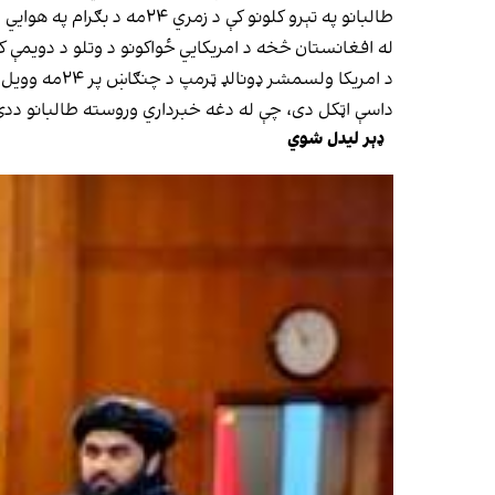
طالبانو په تېرو کلونو کې د زمري ۲۴مه د بګرام په هوايي اډه کې چې په افغانستان کې د بهرنیو ځواکونو د حضور پرمهال ترټولو ستره نظامي اډه وه، د لوړپوړو چارواکو په ګډون نمانځله.
له افغانستان څخه د امریکايي ځواکونو د وتلو د دویمې 
د امریکا ولسمشر ډونالډ ټرمپ د چنګاښ پر ۲۴مه وویل، چې طالبان هر کال «پر یوه بدشکله سړک» خپل رسم ګذشت کوي، خو دی دا نور نه شي زغملای.
داسې اټکل دی، چې له دغه خبرداري وروسته طالبانو ددې
ډېر لیدل شوي