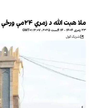
ملا هبت الله د زمري ۲۴مې ورځې د نمانځلو لپاره د «ترتیباتو» امر کړی
۲۳ زمری ۱۴۰۴ - ۱۴ اګست ۲۰۲۵، ۱۲:۰۷ GMT+۱
شریک کول