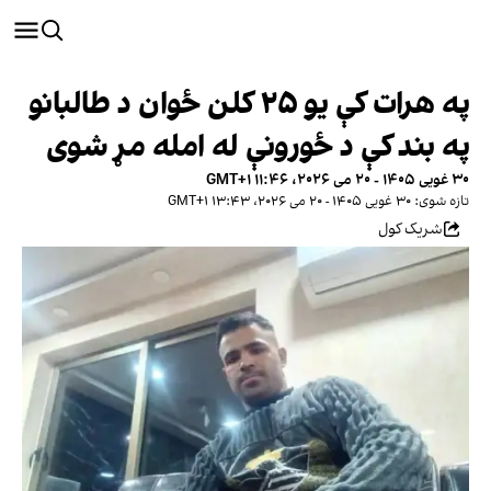
په هرات کې یو ۲۵ کلن ځوان د طالبانو
په بند کې د ځورونې له امله مړ شوی
۳۰ غویی ۱۴۰۵ - ۲۰ می ۲۰۲۶، ۱۱:۴۶ GMT+۱
تازه شوی: ۳۰ غویی ۱۴۰۵ - ۲۰ می ۲۰۲۶، ۱۳:۴۳ GMT+۱
شریک کول