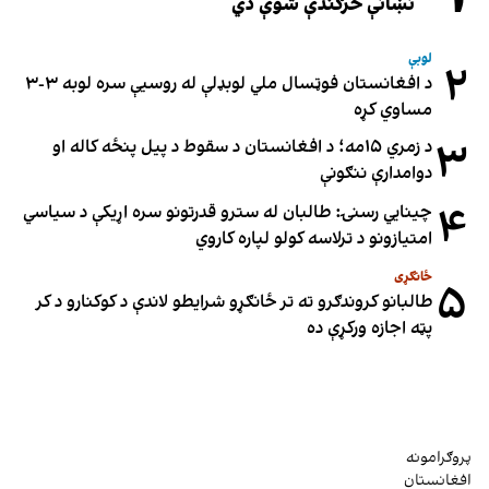
نښانې څرګندې شوې دي
لوبې
۲
د افغانستان فوټسال ملي لوبډلې له روسیې سره لوبه ۳-۳
مساوي کړه
۳
د زمري ۱۵مه؛ د افغانستان د سقوط د پیل پنځه کاله او
دوامدارې ننګونې
۴
چینایي رسنۍ: طالبان له سترو قدرتونو سره اړیکې د سیاسي
امتیازونو د ترلاسه کولو لپاره کاروي
ځانګړی
۵
طالبانو کروندګرو ته تر ځانګړو شرایطو لاندې د کوکنارو د کر
پټه اجازه ورکړې ده
پروګرامونه
افغانستان