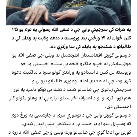
په هرات کې سرچینې وایي چې د صفی الله رسولي په نوم یو ۲۵
کلن ځوان له ۲۱ ورځني بند وروسته د ددغه ولایت په زندان کې د
طالبانو د شکنجو په پایله کې سا ورکړې ده.
د رسولي کورنۍ افغانستان انټرنشنل ته ویلي چې صفی الله یو
موټرسايکل له خپلو ملګرو څخه بې سنده اخیستی و، خو
وروسته بل کس د اسنادو په وړاندې کولو سره د مالکیت دعوه
کړې وه، چې له همدې امله نوموړی طالبانو نیولی و.
سرچینې زیاتوي چې طالبانو هغه د نشه يي توکو دلیږد په تور
هم تورن کړی و او د اعتراف اخیستلو لپاره یې له وهلو ټکولو کار
اخیستی دی.
د رسولي کورنۍ وایي چې د نوموړي مړی د چارشنبې په ورځ دوی
ته وسپارل شو او پر جسد یې د شکنجې نښې لیدل کېدې.
کورنۍ یې ادعا کوي چې طالبانو ورته ویلي و چې صفی الله د زړه د