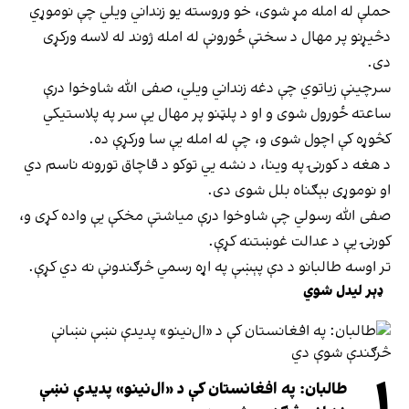
حملې له امله مړ شوی، خو وروسته یو زنداني ویلي چې نوموړي
دڅیړنو پر مهال د سختې ځورونې له امله ژوند له لاسه ورکړی
دی.
سرچینې زیاتوي چې دغه زنداني ویلي، صفی الله شاوخوا درې
ساعته ځورول شوی و او د پلټنو پر مهال یې سر په پلاستیکي
کڅوړه کې اچول شوی و، چې له امله یې سا ورکړې ده.
د هغه د کورنۍ په وینا، د نشه يي توکو د قاچاق تورونه ناسم دي
او نوموړی بېګناه بلل شوی دی.
صفی الله رسولي چې شاوخوا درې میاشتې مخکې یې واده کړی و،
کورنۍ یې د عدالت غوښتنه کړې.
تر اوسه طالبانو د دې پېښې په اړه رسمي څرګندونې نه دي کړې.
ډېر لیدل شوي
۱
طالبان: په افغانستان کې د «ال‌نینو» پدیدې نښې