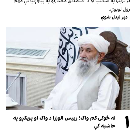
ترانزیټ په اسانتیا او د اقتصادي همکاریو په پیاوړتیا کې مهم
رول لوبوي.
ډېر لیدل شوي
۱
له څوکۍ کم واک؛ رییس الوزرا د واک او پرېکړو په
حاشیه کې