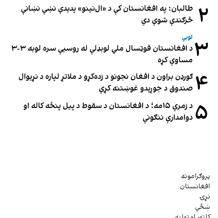
۲
طالبان: په افغانستان کې د «ال‌نینو» پدیدې نښې نښانې
څرګندې شوې دي
لوبې
۳
د افغانستان فوټسال ملي لوبډلې له روسیې سره لوبه ۳-۳
مساوي کړه
۴
ګورډن براون د افغان نجونو د زده‌کړو د ملاتړ لپاره د نړیوال
صندوق د جوړېدو غوښتنه کړې
۵
د زمري ۱۵مه؛ د افغانستان د سقوط د پیل پنځه کاله او
دوامدارې ننګونې
پروګرامونه
افغانستان
نړۍ
ښځې
کلتور او ټولنه