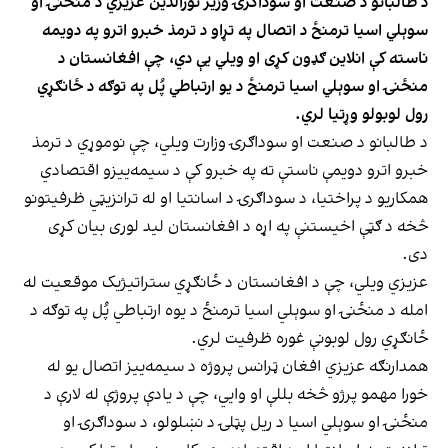
د طالبانو د صنعت او سوداګرۍ وزیر نورالدین عزیزي د منځنۍ او
سوېلي اسیا ترمنځ د اتصال په تړاو د ترمذ خبرو اترو په دویمه
ناسته کې انلاین ګډون کړی او ویلي یې دي، چې افغانستان د
منځنۍ او سوېلي اسیا ترمنځ د یو ارتباطي پُل په توګه د ځانګړي
رول لوبولو وړتیا لري.
د طالبانو د صنعت او سوداګرۍ وزارت ویلي، چې نوموړي د ترمذ
خبرو اترو دویمې ناستې ته په خبرو کې د سیمه‌ییزو اقتصادي
همکاریو د پراختیا، د سوداګرۍ د اسانتیا او له ترانزیټي ظرفیتونو
څخه د ګټې اخیستنې په اړه د افغانستان لید لوری بیان کړی
دی.
عزیزي ویلي، چې د افغانستان د ځانګړي ستراتیژیک موقعیت له
امله د منځنۍ او سوېلي اسیا ترمنځ د یوه ارتباطي پُل په توګه د
ځانګړي رول لوبونې غوره ظرفیت لري.
همدارنګه عزیزي افغان ټرانس پروژه د سیمه‌ییز اتصال یو له
خورا مهمو پرژو څخه بللې او وايي، چې د یادې پروژې له لارې د
منځنۍ او سوېلي اسیا د ریل پټلۍ د نښلولو، د سوداګرۍ او