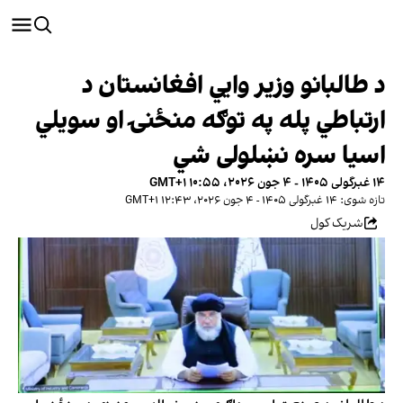
د طالبانو وزیر وايي افغانستان د
ارتباطي پله په توګه منځنۍ او سویلي
اسیا سره نښلولی شي
۱۴ غبرگولی ۱۴۰۵ - ۴ جون ۲۰۲۶، ۱۰:۵۵ GMT+۱
تازه شوی: ۱۴ غبرگولی ۱۴۰۵ - ۴ جون ۲۰۲۶، ۱۲:۴۳ GMT+۱
شریک کول