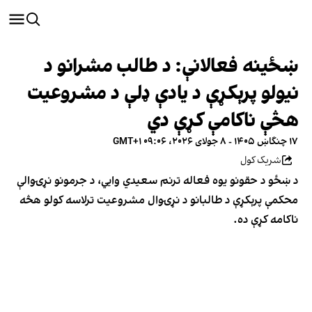
ښځینه فعالانې: د طالب مشرانو د
نیولو پرېکړې د یادې ډلې د مشروعیت
هڅې ناکامې کړې دي
۱۷ چنگاښ ۱۴۰۵ - ۸ جولای ۲۰۲۶، ۰۹:۰۶ GMT+۱
شریک کول
د ښځو د حقونو یوه فعاله ترنم سعیدي وایي، د جرمونو نړۍوالې
محکمې پرېکړې د طالبانو د نړۍوال مشروعیت ترلاسه کولو هڅه
ناکامه کړې ده.