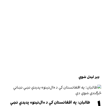
ډېر لیدل شوي
طالبان: په افغانستان کې د «ال‌نینو» پدیدې نښې