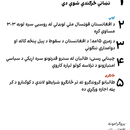
۱
نښانې څرګندې شوې دي
لوبې
۲
د افغانستان فوټسال ملي لوبډلې له روسیې سره لوبه ۳-۳
مساوي کړه
۳
د زمري ۱۵مه؛ د افغانستان د سقوط د پیل پنځه کاله او
دوامدارې ننګونې
۴
چینایي رسنۍ: طالبان له سترو قدرتونو سره اړیکې د سیاسي
امتیازونو د ترلاسه کولو لپاره کاروي
ځانګړی
۵
طالبانو کروندګرو ته تر ځانګړو شرایطو لاندې د کوکنارو د کر
پټه اجازه ورکړې ده
پروګرامونه
افغانستان