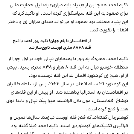
ذکیه احمد همچنین از «بنیاد بابه مزاری» به‌دلیل حمایت مالی
برای صعود به این قله سپاسگزاری کرده است. او تاکید کرد که
این بنیاد معتقد بود صعود او می‌تواند صدای هزاران زن و دختر
افغان را تقویت کند.
از افغانستان تا بام جهان؛ ذکیه ریور احمد با فتح
قله ۸۸۴۸ متری اورست تاریخ‌ساز شد
ذکیه احمد، معروف به ریور با رهنمایان نپالی خود در اول جوزا از
منطقه خومبو نپال به این قله ۸ هزار و ۸۴۸ متری رسید. پیش
از او، هیچ زن کوهنورد افغان به این قله نرسیده بود.
این کوهنورد ۳۱ ساله افغان در سال ۲۰۲۲، پس از سلطه طالبان
بر افغانستان به استرالیا پناهنده شد. او پیش از این قله‌های
نوشاخ افغانستان، مون‌ بلان فرانسه، میرا پیک نپال و ناندا دوی
هند را فتح کرده است.
کوهنوردان گفته‌اند که فتح قله اورست نیازمند سال‌ها تمرین و
فراگیری تکنیک‌های کوهنوردی است. ذکیه احمد قبلا گفته بود