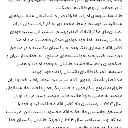
‌و ملا را از مدرسه‌‌های دینی خیبر‌پختونخوا به آن‌سوی تورخم برد
تا در حمایت از رژیم طالب‌ها بجنگند.
طالب‌ها نیروهای او را در اطراف مزار و‌ تاشقرغان علیه نیروهای
عبدالرشید دوستم و‌ عطا محمد نور به کار گرفتند، ولی در اثر
بمباران‌های مؤثر ائتلاف ضدتروریسم، بیشتر این ستیزه‌جویان
به قتل رسیدند. اما خود مولوی صوفی محمد، داماد او ملا
فضل‌الله و شماری دیگر زنده به پاکستان برگشتند و در مناطق
دوردست خیبرپختونخوا دسته‌های مسلح را به حمایت از سران و
جنگجویان رژیم ساقط‌شده طالبان به وجود آوردند و همین
دسته‌ها تحریک طالبان پاکستان را به وجود آوردند.
ملا فضل‌الله یک‌ رادیوی اف‌ام نیز در دره‌ سوات راه‌انداخت و‌ از آن
طریق به ترویج پیکارجویی و جذب پیکارجو‌ پرداخت. ملا عبدالولی
مهمند به همین نوع فعالیت‌ها در مهمند دست می‌زد. او در
سال ۲۰۱۳ با رهبر‌شدن ملا فضل‌الله مخالفت کرد و‌ خود را
مستحق جانشینی ملا حکیم‌الله محسود دانست. این امر سبب
شد که او در سپتامبر سال ۲۰۱۴ از تحریک طالبان پاکستان جدا