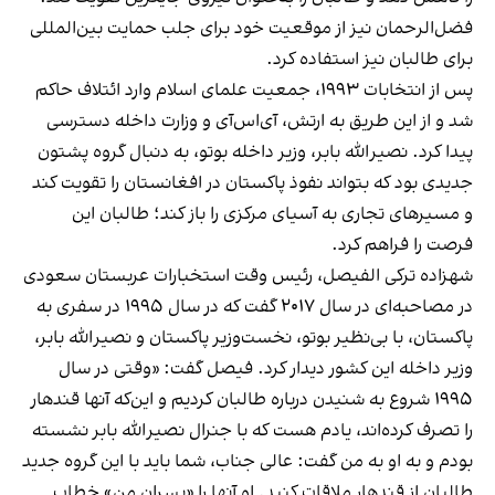
فضل‌الرحمان نیز از موقعیت خود برای جلب حمایت بین‌المللی
برای طالبان نیز استفاده کرد.
پس از انتخابات ۱۹۹۳، جمعیت علمای اسلام وارد ائتلاف حاکم
شد و از این طریق به ارتش، آی‌اس‌آی و وزارت داخله دسترسی
پیدا کرد. نصیرالله بابر، وزیر داخله بوتو، به دنبال گروه پشتون
جدیدی بود که بتواند نفوذ پاکستان در افغانستان را تقویت کند
و مسیرهای تجاری به آسیای مرکزی را باز کند؛ طالبان این
فرصت را فراهم کرد.
شهزاده ترکی الفیصل، رئیس وقت استخبارات عربستان سعودی
در مصاحبه‌ای در سال ۲۰۱۷ گفت که در سال ۱۹۹۵ در سفری به
پاکستان، با بی‌نظیر بوتو، نخست‌وزیر پاکستان و نصیرالله بابر،
وزیر داخله این کشور دیدار کرد. فیصل گفت: «وقتی در سال
۱۹۹۵ شروع به شنیدن درباره طالبان کردیم و این‌که آنها قندهار
را تصرف کرده‌اند، یادم هست که با جنرال نصیرالله بابر نشسته
بودم و به او به من گفت: عالی جناب، شما باید با این گروه جدید
طالبان از قندهار ملاقات کنید. او آنها را «پسران من» خطاب