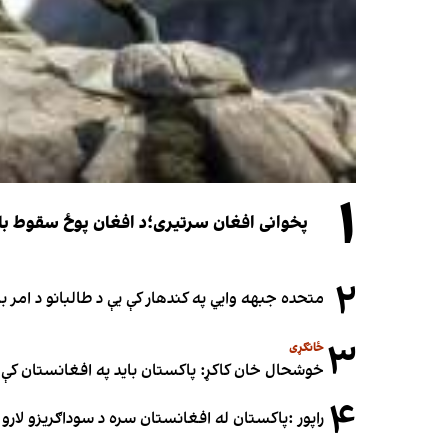
۱
پخوانی افغان سرتیری؛د افغان پوځ سقوط باید یوازې د ۲۰۲۱ کال د پوځي پېښو له
۲
متحده جبهه وايي په کندهار کې یې د طالبانو د امر
۳
ځانګړی
خوشحال خان کاکړ: پاکستان بايد په افغانستان کې 
۴
راپور :پاکستان له افغانستان سره د سوداګریزو لارو د