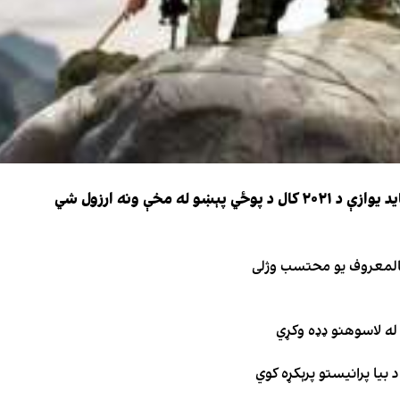
 مخې ونه ارزول شي
 بالمعروف یو محتسب وژلی
له لاسوهنو ډډه وکړي
 بیا پرانیستو پرېکړه کوي