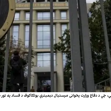
، چې د دفاع وزارت پخوانی مرستیال دیمیتري بولګاکوف د فساد په تور