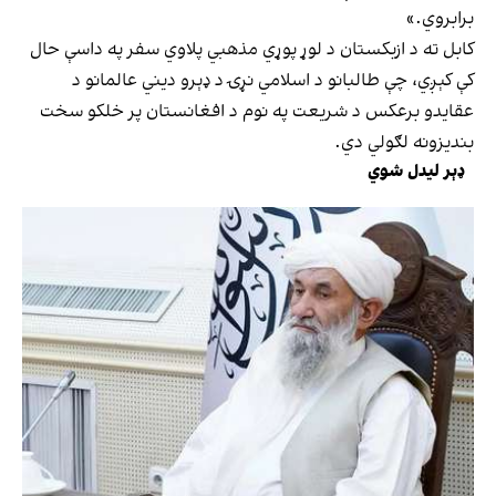
برابروي.»
کابل ته د ازبکستان د لوړ پوړي مذهبي پلاوي سفر په داسې حال
کې کېږي، چې طالبانو د اسلامي نړۍ د ډېرو دیني عالمانو د
عقایدو برعکس د شریعت په نوم د افغانستان پر خلکو سخت
بندیزونه لګولي دي.
ډېر لیدل شوي