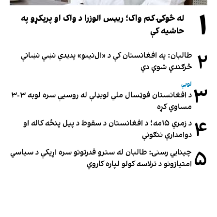
۱
له څوکۍ کم واک؛ رییس الوزرا د واک او پرېکړو په
حاشیه کې
۲
طالبان: په افغانستان کې د «ال‌نینو» پدیدې نښې نښانې
څرګندې شوې دي
لوبې
۳
د افغانستان فوټسال ملي لوبډلې له روسیې سره لوبه ۳-۳
مساوي کړه
۴
د زمري ۱۵مه؛ د افغانستان د سقوط د پیل پنځه کاله او
دوامدارې ننګونې
۵
چینایي رسنۍ: طالبان له سترو قدرتونو سره اړیکې د سیاسي
امتیازونو د ترلاسه کولو لپاره کاروي