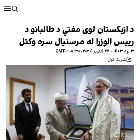
د ازبکستان لوی مفتي د طالبانو د
رییس الوزرا له مرستیال سره وکتل
۳ لړم ۱۴۰۳ - ۲۴ اکتوبر ۲۰۲۴، ۱۸:۳۰ GMT+۱
شریک کول