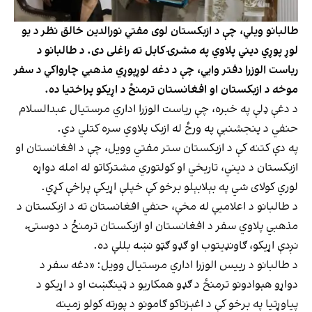
طالبانو ویلي، چې د ازبکستان لوی مفتي نورالدین خالق نظر د یو
لوړ پوړي دیني پلاوي په مشرۍ کابل ته راغلی دی. د طالبانو د
ریاست الوزرا دفتر وايي، چې د دغه لوړپوړي مذهبي چارواکي د سفر
موخه د ازبکستان او افغانستان ترمنځ د اړیکو پراختیا ده.
د دغې ډلې په خبره، چې ریاست الوزرا اداري مرستیال عبدالسلام
حنفي د پنجشنبې په ورځ له ازبک پلاوي سره کتلي دي.
په دې کتنه کې د ازبکستان ستر مفتي وویل، چې د افغانستان او
ازبکستان د دیني، تاریخي او کولتوري مشترکاتو له امله دواړه
لوري کولای شي په بېلابېلو برخو کې خپلې اړیکې پراخې کړي.
د طالبانو د اعلامیې له مخې، حنفي افغانستان ته د ازبکستان د
مذهبي پلاوي سفر د افغانستان او ازبکستان ترمنځ د دوستۍ،
نږدې اړیکو، ګاونډیتوب او ګډو ګټو نښه بللې ده.
د طالبانو د رییس الوزرا اداري مرستيال وويل: «دغه سفر د
دواړو هېوادونو ترمنځ د ګډو همکاريو د ټينګښت او د اړيکو د
پياوړتيا په برخو کې د اغېزناکو ګامونو د پورته کولو زمينه