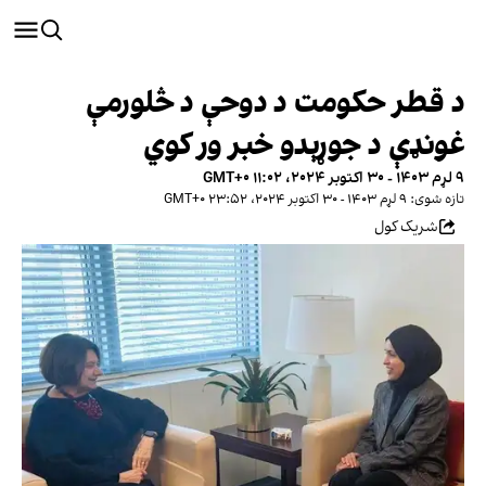
د قطر حکومت د دوحې د څلورمې
غونډې د جوړېدو خبر ور کوي
۹ لړم ۱۴۰۳ - ۳۰ اکتوبر ۲۰۲۴، ۱۱:۰۲ GMT+۰
تازه شوی: ۹ لړم ۱۴۰۳ - ۳۰ اکتوبر ۲۰۲۴، ۲۳:۵۲ GMT+۰
شریک کول