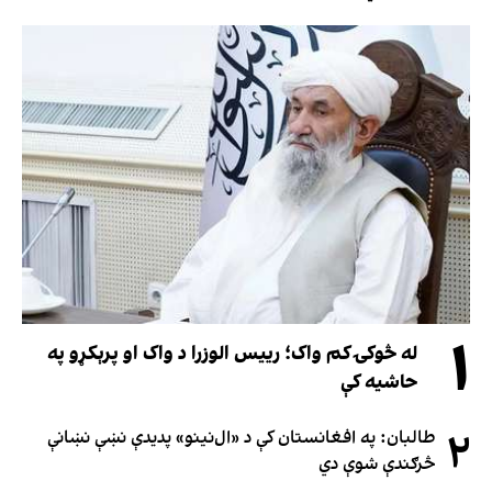
۱
له څوکۍ کم واک؛ رییس الوزرا د واک او پرېکړو په
حاشیه کې
۲
طالبان: په افغانستان کې د «ال‌نینو» پدیدې نښې نښانې
څرګندې شوې دي