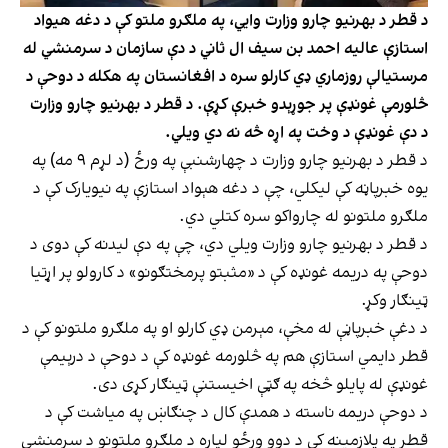
د قطر د بهرنیو چارو وزارت وايي، په ملګرو ملتو کې د دغه هیواد
استازې عالیه احمد بن سیف ال ثاني د دې سازمان د سرمنشي له
مرستیالې روزماري ډي کارلو سره د افغانستان په هکله د دوحې د
څلورمې غونډې پر جوړېدو خبرې کړې. د قطر د بهرنیو چارو وزارت
د دې غونډې د وخت په اړه څه نه دي ویلي.
د قطر د بهرنیو چارو وزارت د چهارشنبې په ورځ (د لړم ۹ مه) په
یوه خبرپاڼه کې لیکلي، چې د دغه هېواد استازې په نیویارک کې د
ملګرو ملتونو له چارواکو سره کتلي دي.
د قطر د بهرنیو چارو وزارت ویلي دي، چې په دې لیدنه کې دوی د
دوحې په دریمه غونډه کې د «مثبتو پرمختګونو» د کارولو پر اړتیا
ټینګار وکړ.
د دغې خبرپاڼې له مخې، مېرمن ډي کارلو او په ملګرو ملتونو کې د
قطر دايمي استازې هم په څلورمه غونډه کې د دوحې د درېيمې
غونډې له پايلو څخه په ګټې اخيستنې ټينګار کړى دى.
د دوحې دریمه ناسته د همدې کال د چنګاښ په میاشت کې د
قطر په پلازمینه کې د دوو ورځو لپاره د ملګرو ملتونو د سرمنشي