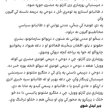
د مرستیالې روزماري ډی کارلو په مشرۍ جوړه شوه.
د طالبانو استازو په لومړي ځل د دوحې په دریمه ناسته کې ګډون
وکړ.
په دې غونډه کې ښځې، مدني ټولنې او د طالبانو سیاسي
مخالفینو ګډون نه درلود.
د ښځو او مدني ټولنې نه شتون د نړیوالو سازمانونو، بشري
حقونو د ډلو، افغان ښځینه فعالانو او د دغه هېواد د پخوانیو
چارواکو له خوا په پراخه کچه نیوکې وشوې.
روزماري ډی کارلو، چې د دوحې د دریمې غونډې مشري یې کوله
وویل؛ هغه د دوحې د دریمې غونډې له نیوکو څخه پوره خبر ده.
د دوحې د درېیمې ناستې په پای کې د ملګرو ملتونو د سرمنشي
مرستیال ټینګار وکړ، چې دغه بهیر او له طالبانو سره خبرې اترې
د اړیکو د عادي کېدو یا د طالبانو د رسمي کېدو په مانا نه دي.
روزماري ډی کارلو وویل، چې د ملګرو ملتونو پالیسي دا ده څو
خلک د پریکړو په محور کې وي او ښځې هم د خلکو ترڅنګ وي.
ډېر لیدل شوي