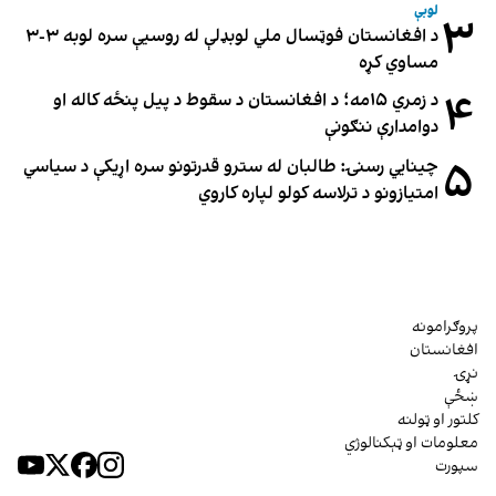
لوبې
۳
د افغانستان فوټسال ملي لوبډلې له روسیې سره لوبه ۳-۳
مساوي کړه
۴
د زمري ۱۵مه؛ د افغانستان د سقوط د پیل پنځه کاله او
دوامدارې ننګونې
۵
چینایي رسنۍ: طالبان له سترو قدرتونو سره اړیکې د سیاسي
امتیازونو د ترلاسه کولو لپاره کاروي
پروګرامونه
افغانستان
نړۍ
ښځې
کلتور او ټولنه
معلومات او ټېکنالوژي
سپورت