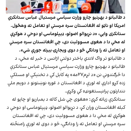
د طالبانو د بهرنیو چارو وزارت سیاسي مرستیال عباس ستانکزي
امریکا او ناټو له افغانستان سره مرستې او تعامل ته وهڅول.
ستانکزی وايي، «د نړيوالو اصولو، ډيپلوماسۍ او دوحې د هوکړې
له مخې دا د هغوی مسووليت دی، چې افغانستان سره مرستې
او تعامل ته را ودانګي څو د دوی وېجاړۍ بېرته جوړې شي».
د طالبانو تر واک لاندې باختر دولتي اژانس د خبر له مخې، د
طالبانو د بهرنیو چارو وزارت سیاسي مرستیال عباس ستانکزي
دا څرګندونې نن «د لړم۲۷مه» په کابل کې د تخنیکي او مسلکي
زده کړو ادارې له لوري د افغانستان د غوره نوښتونو د دویم ملي
نندارتون پرانېستغونډه کې وکړې.
ستانکزي زیاته کړې: «هغوی چې شل کاله د بمباريو او چاپو له
کبله افغانستان وران کړ، د نړيوالو اصولو، ډيپلوماسۍ او دوحې د
هوکړې له مخې دا د هغوی مسووليت دی، چې له افغانستان
سره مرستې او تعامل ته را ودانګي، څو د دوی له لوري رامنځته