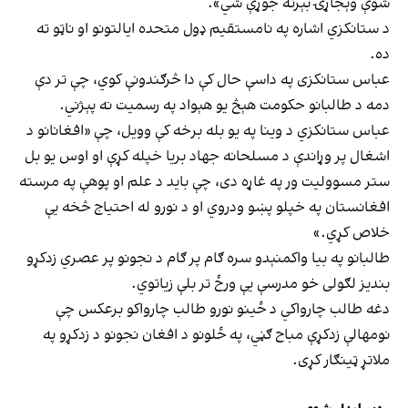
شوې وېجاړۍ بېرته جوړې شي».
د ستانکزي اشاره په نامستقیم ډول متحده ایالتونو او ناټو ته
ده.
عباس ستانکزی په داسې حال کې دا څرګندونې کوي، چې تر دې
دمه د طالبانو حکومت هېڅ یو هېواد په رسمیت نه پېژني.
عباس ستانکزي د وینا په یو بله برخه کې وویل، چې «افغانانو د
اشغال پر وړاندې د مسلحانه جهاد بريا خپله کړې او اوس يو بل
ستر مسووليت ور په غاړه دی، چې بايد د علم او پوهې په مرسته
افغانستان په خپلو پښو ودروي او د نورو له احتیاج څخه يې
خلاص کړي.»
طالبانو په بیا واکمنېدو سره ګام پر ګام د نجونو پر عصري زدکړو
بندیز لګولی خو مدرسې یې ورځ تر بلې زیاتوي.
دغه طالب چارواکي د ځینو نورو طالب چارواکو برعکس چې
نومهالې زدکړې مباح ګڼي، په ځلونو د افغان نجونو د زدکړو په
ملاتړ ټينګار کړی.