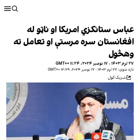
عباس ستانکزي امریکا او ناټو له
افغانستان سره مرستې او تعامل ته
وهڅول
۲۷ لړم ۱۴۰۳ - ۱۷ نومبر ۲۰۲۴، ۱۱:۲۴ GMT+۰
تازه شوی: ۲۷ لړم ۱۴۰۳ - ۱۷ نومبر ۲۰۲۴، ۱۲:۲۹ GMT+۰
شریک کول