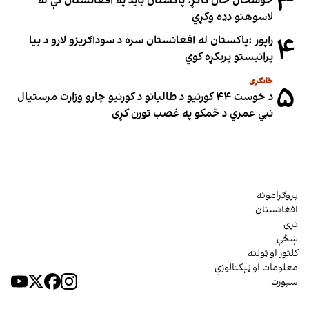
۳
خوشحال خان کاکړ: پاکستان بايد په افغانستان کې له
لاسوهنو ډډه وکړي
۴
راپور :پاکستان له افغانستان سره د سوداګریزو لارو د بیا
پرانیستو پرېکړه کوي
ځانګړی
۵
د خوست ۴۴ کورنیو د طالبانو د کورنیو چارو وزارت مرستیال
نبي عمري د ځمکو په غصب تورن کړی
پروګرامونه
افغانستان
نړۍ
ښځې
کلتور او ټولنه
معلومات او ټېکنالوژي
سپورت