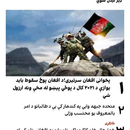
ډېر لیدل شوي
۱
پخوانی افغان سرتیری؛د افغان پوځ سقوط باید
یوازې د ۲۰۲۱ کال د پوځي پېښو له مخې ونه ارزول
شي
۲
متحده جبهه وايي په کندهار کې یې د طالبانو د امر
بالمعروف یو محتسب وژلی
ځانګړی