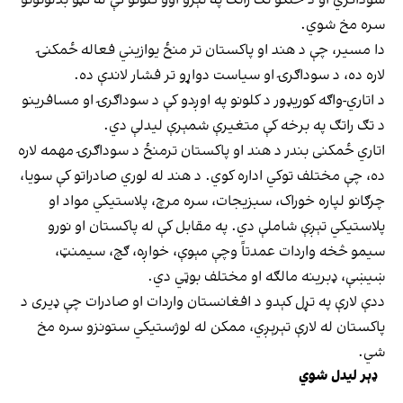
سره مخ شوي.
دا مسیر، چې د هند او پاکستان تر منځ یوازیني فعاله ځمکنۍ
لاره ده، د سوداګرۍ او سیاست دواړو تر فشار لاندې ده.
د اتاري-واګه کوریډور د کلونو په اوږدو کې د سوداګرۍ او مسافرینو
د تګ راتګ په برخه کې متغیرې شمېرې لیدلې دي.
اتاري ځمکنی بندر د هند او پاکستان ترمنځ د سوداګرۍ مهمه لاره
ده، چې مختلف توکي اداره کوي. د هند له لوري صادراتو کې سویا،
چرګانو لپاره خوراک، سبزيجات، سره مرچ، پلاستیکي مواد او
پلاستیکي تېږې شاملې دي. په مقابل کې له پاکستان او نورو
سیمو څخه واردات عمدتاً وچې مېوې، خواږه، ګچ، سیمنټ،
ښیښې، ډبرینه مالګه او مختلف بوټي دي.
ددې لارې په تړل کېدو د افغانستان واردات او صادرات چې ډیری د
پاکستان له لارې تېرېږي، ممکن له لوژستیکي ستونزو سره مخ
شي.
ډېر لیدل شوي