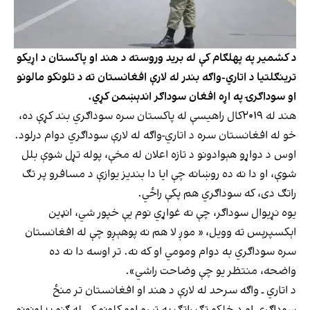
د کشمیر په پهلګام کې له برید وروسته د هند او پاکستان د اړیکو
ترینګلتیا د اتاري-واګه بندر له لارې افغانستان ته د تلونکو مالونو
او سوداګرۍ په اړه افغان سوداګر اندېښمن کړي.
هند له ۲۰۱۹کال راهیسې له پاکستان سره سوداګري بند کړې ده،
خو له افغانستان سره د اتاري-واګه له لارې سوداګري دوام درلود.
اوس د دواړو هېوادونو د تازه اعلان له مخې، پوله تړل شوې بلل
شوې، او دا نه ده روښانه چې ایا دا بندیز یوازې د مسافرو پر تګ
راتګ دی، که سوداګري هم پکې راځي.
یوه نړیوال سوداګر، چې نه غواړي نوم یې خپور شي، انډین
اېکسپرېس ته وویل، « موږ لا هم نه پوهېږو چې له افغانستان
سره سوداګري به دوام ومومي او که نه. تر اوسه دا نه ده
واضحه، منتظر یو چې وضاحت راشي».
د اتاري ـ واګه سرحد له لارې د هند او افغانستان تر منځ
سوداګري او د خلکو تګ راتګ په تېرو اوو کلونو کې له ګڼو بدلونونو