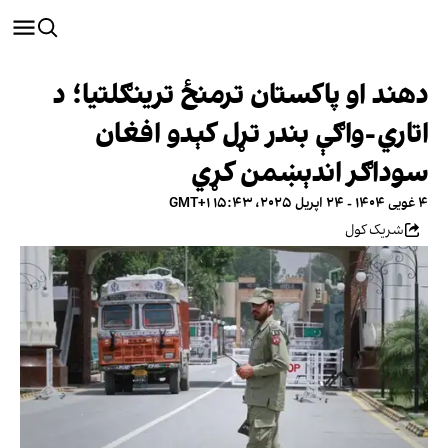
دهند او پاکستان ترمنځ ترینګلتیا؛ د
اتاري-واګې بندر تړل کېدو افغان
سوداګر اندېښمن کړي
۴ غویی ۱۴۰۴ - ۲۴ اپریل ۲۰۲۵، ۱۵:۴۳ GMT+۱
شریک کول