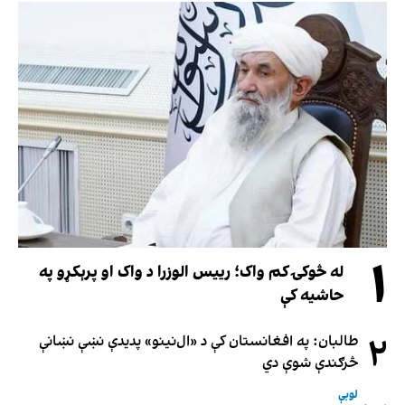
۱
له څوکۍ کم واک؛ رییس الوزرا د واک او پرېکړو په
حاشیه کې
۲
طالبان: په افغانستان کې د «ال‌نینو» پدیدې نښې نښانې
څرګندې شوې دي
لوبې