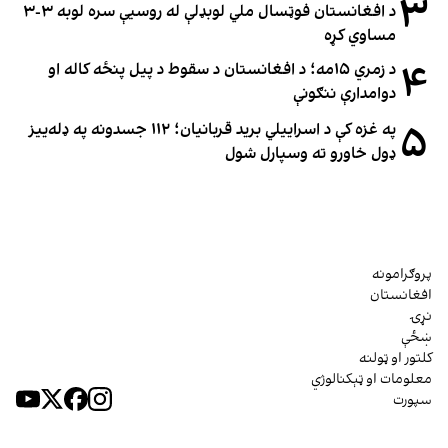
۳
د افغانستان فوټسال ملي لوبډلې له روسیې سره لوبه ۳-۳
مساوي کړه
۴
د زمري ۱۵مه؛ د افغانستان د سقوط د پیل پنځه کاله او
دوامدارې ننګونې
۵
په غزه کې د اسراییلي برید قربانیان؛ ۱۱۲ جسدونه په ډله‌ییز
ډول خاورو ته وسپارل شول
پروګرامونه
افغانستان
نړۍ
ښځې
کلتور او ټولنه
معلومات او ټېکنالوژي
سپورت