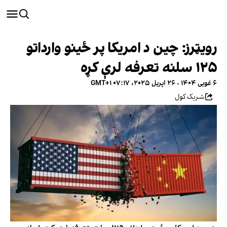
رویټرز: چین د امریکا پر ځینو وارداتو
۱۲۵ سلنه تعرفه لرې کړه
۶ غویی ۱۴۰۴ - ۲۶ اپریل ۲۰۲۵، ۰۷:۱۷ GMT+۱
شریک کول