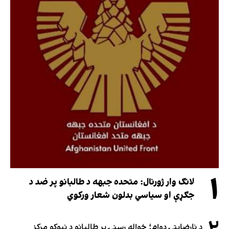
۱
لانګ وار ژورنال: متحده جبهه د طالبانو پر ضد د
جګړې او سیاسي بدلون شعار ورکوي
د نارضایتۍ دوام؛ خواله رسنۍ پر طالبانو د نیوکو مرکز