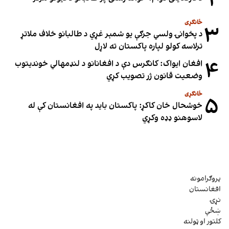
۲
ځانګړی
۳
د پخوانۍ ولسي جرګې یو شمېر غړي د طالبانو خلاف ملاتړ
ترلاسه کولو لپاره پاکستان ته لاړل
۴
افغان ایواک: کانګرس دې د افغانانو د لنډمهالي خوندیتوب
وضعیت قانون ژر تصویب کړي
ځانګړی
۵
خوشحال خان کاکړ: پاکستان بايد په افغانستان کې له
لاسوهنو ډډه وکړي
پروګرامونه
افغانستان
نړۍ
ښځې
کلتور او ټولنه