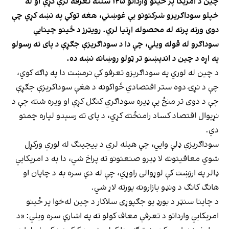
چین د امریکا پر ځینو وارداتو ۱۲۵ سلنه تعرفه لرې کړې او له
خپلو سوداګریزو شرکتونو یې غوښتي، هغه توکي په نښه کړي چې
دوی ورته پرته له محصوله اړتیا لري. رویټرز د ځینو چینایي
سوداګرو له قوله ویلي، چې دا د سوداګریزې جګړې د پای ته رسولو
په اړه د چین د اندېښنو تر ټولو روښانه نښه ده.
د چین له لوري په سوداګریزو تعرفو کې نرمښت دا په ډاګه کوي،
چې د نړۍ دوه ستر اقتصادي ځواکونه د هغې سوداکریزې جګړې
چې د دوی تر منځ یې ډیره سوداګري کنګل کړې او ویره شته چې د
نړیوال اقتصاد کساد رامنځته کړي، د پای ته رسېدو لپاره چمتو
دي.
سوداګریزې ډلې وایي، چې هیله لري د بیجینګ له لوري ورکړل
شوي معافیتونه لا ډیرو صنعتونو ته پراخ شي، دا به د امریکایي
ډالر په ارزښت کې لوړوالی راوړي، چې له دې سره به د چاپان او
هانګ کانګ د ونډو بازارونه پورته لاړ شي.
د چاینا سنټر د بورډ یو جګپوړی سلاکار د چین له‌خوا پر ځینو
امریکایي وارداتو د تعرفې معاف کولو ته په اشارې سره ویلي: «د