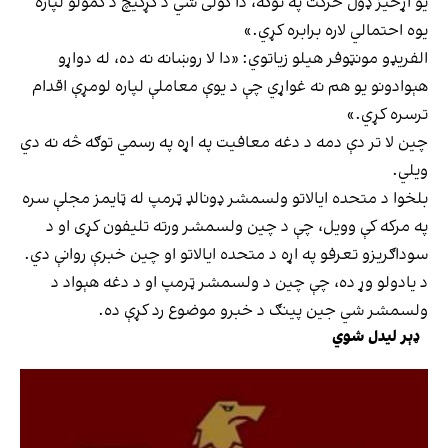
یو اړخیز ډول حرکت په توګه، دا کولی شي د کړکیچ د کمولو لپاره
یوه احتمالي لاره برابره کړي.»
الفریډو مونټوفر هیلو زیاتوي: «دا لا روښانه نه ده، له دواړو
هېوادونو یو هم نه غواړي چې د یوې معاملې لپاره لومړې اقدام
ترسره کړي.»
چین لا تر دې دمه د دغه معافیت په اړه په رسمي توګه څه نه دي
ویلي.
بلخوا د متحده ایالاتو ولسمشر ډونالډ ټرمپ له ټایمز مجلې سره
په مرکه کې وویل، چې د چین ولسمشر ورته تلیفون کړی او د
سوداګریزو تعرفو په اړه د متحده ایالاتو او چین خبرې روانې دي.
د یادولو وړ ده، چې چین د ولسمشر ټرمپ او د دغه هېواد د
ولسمشر شي جین پینګ د خبرو موضوع رد کړې ده.
ډېر لیدل شوي