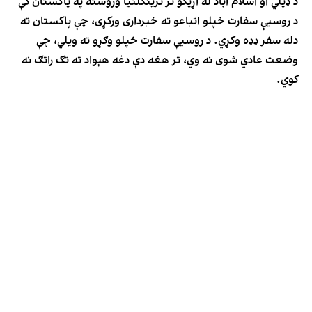
د ډیلي او اسلام اباد له اړیکو تر ترينګلتيا وروسته په پاکستان کې
د روسیې سفارت خپلو اتباعو ته خبرداری ورکړی، چې پاکستان ته
دله سفر ډډه وکړي. د روسیې سفارت خپلو وګړو ته ویلي، چې
وضعت عادي شوی نه وي، تر هغه دې دغه هېواد ته تګ راتګ نه
کوي.