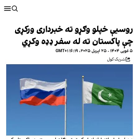
روسیې خپلو وګړو ته خبرداری ورکړی
چې پاکستان ته له سفر ډډه وکړي
۵ غویی ۱۴۰۴ - ۲۵ اپریل ۲۰۲۵، ۱۶:۱۹ GMT+۱
شریک کول