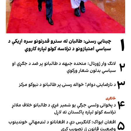
۱
چینایي رسنۍ: طالبان له سترو قدرتونو سره اړیکې د
سیاسي امتیازونو د ترلاسه کولو لپاره کاروي
۲
لانګ وار ژورنال: متحده جبهه د طالبانو پر ضد د جګړې او
سیاسي بدلون شعار ورکوي
۳
د نارضایتۍ دوام؛ خواله رسنۍ پر طالبانو د نیوکو مرکز
ځانګړی
۴
د پخوانۍ ولسي جرګې یو شمېر غړي د طالبانو خلاف ملاتړ
ترلاسه کولو لپاره پاکستان ته لاړل
۵
افغان ایواک: کانګرس دې د افغانانو د لنډمهالي خوندیتوب
وضعیت قانون ژر تصویب کړي