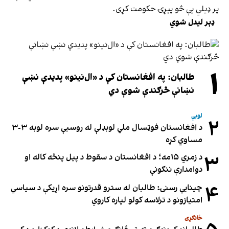
پر ډیلي یې څو پېړۍ حكومت كړى.
ډېر لیدل شوي
۱
طالبان: په افغانستان کې د «ال‌نینو» پدیدې نښې
نښانې څرګندې شوې دي
لوبې
۲
د افغانستان فوټسال ملي لوبډلې له روسیې سره لوبه ۳-۳
مساوي کړه
۳
د زمري ۱۵مه؛ د افغانستان د سقوط د پیل پنځه کاله او
دوامدارې ننګونې
۴
چینایي رسنۍ: طالبان له سترو قدرتونو سره اړیکې د سیاسي
امتیازونو د ترلاسه کولو لپاره کاروي
ځانګړی