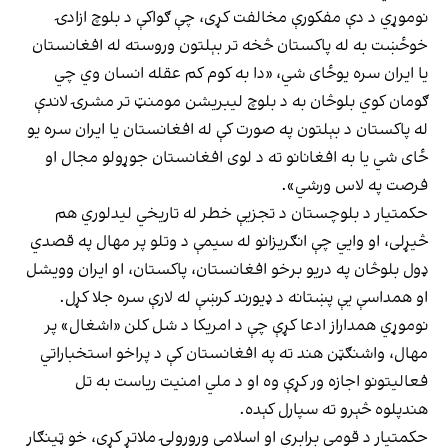
نوموړي د دې مفکورې مخالفت کړی، چې ګواکې د بلوچ ازادۍ
خوځښت به له پاکستان څخه تر بېلتون وروسته له افغانستان
یا ایران سره یوځای شي، «دا به كوم كم عقله انسان وي چي
ګومان كوي بلوڅان به د بلوچ ليبريشن مومنټ تر مشرۍ لاندې
له پاكستان د بېلتون په صورت كې له افغانستان يا ايران سره يو
ځاى شي يا به افغانانو ته د لوى افغانستان جوړولو مجال او
فرصت په لاس ورشي».
حکمتیار د بلوچستان د تجزیې خطر له تاریخي لیدلوري هم
څیړلی، او وايي چې انګریزانو له سیمې د وتلو پر مهال په قصدي
ډول بلوڅان په دریو برخو افغانستان، پاکستان، او ایران وویشل
او همداسې یې پښتانه د ډیورند کرښې له لارې سره جلا کړل.
نوموړي همداراز ادعا کړې چې د امریکا د شل کلن «اشغال» پر
مهال، واشنګټن هند ته په افغانستان کې د پراخو استخباراتي
فعالیتونو اجازه ور کړې وه او د ملي امنیت ریاست به تل
هندپلوه څېرو ته سپارل کېده.
حکمتیار د قومي برابري او اسلامي ورورولۍ ملاتړ کړی، خو ټینګار