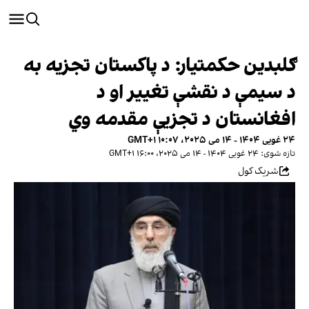
ګلبدین حکمتیار: د پاكستان تجزيه به
د سیمې د نقشې تغيير او د
افغانستان د تجزيې مقدمه وي
۲۴ غویی ۱۴۰۴ - ۱۴ می ۲۰۲۵، ۱۰:۰۷ GMT+۱
تازه شوی: ۲۴ غویی ۱۴۰۴ - ۱۴ می ۲۰۲۵، ۱۶:۰۰ GMT+۱
شریک کول