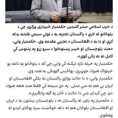
د حزب اسلامي مشر ګلبدین حکمتیار خبرداری ورکړی چې د
بلوڅانو له لارې د پاکستان تجزیه به د ټولې سیمې نقشه بدله
کړي او دا به د افغانستان د تجزیې مقدمه وي. حکمتیار وايي،
«هند بلوچستان او خيبر پښتونخوا د سرو زرو په پتنوس كې
كابل ته نه ډالۍ كوي».
حکمتیار په خپله تازه لیکنه کې وايي،چې که د بلوڅانو په نامه یو
خپلواک هېواد جوړېږي، یواځینی ګټونکی به هند وي.
حکمتیار وايي، « دا حالت يوازې پاكستان نه بلكي افغانستان او
ايران یې هم نه شي منلى. په دې سيمه كي فقط هند هغه هېواد
دی چي كېداى شي دا حالت د ځان په ګټه وانګېري».
د حکمتیار په باور، له پاکستان نه د بلوچستان بېلتون به د ایران
او افغانستان بلوڅان هم له دغه خوځښت سره یوځای کېدو ته
وهڅوي.