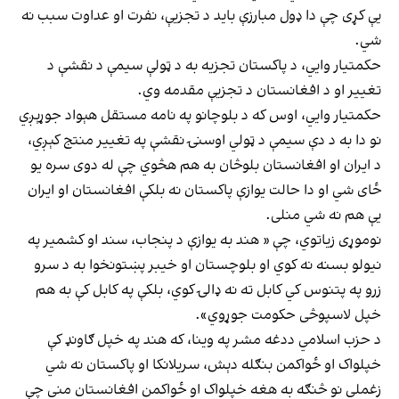
یې کړی چې دا ډول مبارزې باید د تجزیې، نفرت او عداوت سبب نه
شي.
حکمتیار وايي، د پاکستان تجزیه به د ټولې سیمې د نقشې د
تغییر او د افغانستان د تجزیې مقدمه وي.
حکمتیار وايي، اوس كه د بلوچانو په نامه مستقل هېواد جوړېږي
نو دا به د دې سيمې د ټولي اوسنۍ نقشې په تغيير منتج كېږي،
د ايران او افغانستان بلوڅان به هم هڅوي چې له دوى سره يو
ځاى شي او دا حالت يوازې پاكستان نه بلكې افغانستان او ايران
یې هم نه شي منلى.
نوموړی زیاتوي، چې « هند به يوازې د پنجاب، سند او كشمير په
نيولو بسنه نه كوي او بلوچستان او خيبر پښتونخوا به د سرو
زرو په پتنوس كي كابل ته نه ډالۍ كوي، بلكې په كابل كې به هم
خپل لاسپوڅى حكومت جوړوي».
د حزب اسلامي ددغه مشر په وینا، كه هند په خپل ګاونډ كې
خپلواک او ځواكمن بنګله دېش، سريلانكا او پاكستان نه شي
زغملى نو څنګه به هغه خپلواک او ځواكمن افغانستان مني چې