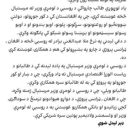
یاد لوړپوړي طالب چارواکي د روسیې د لومړي وزیر له مرستیال
څخه غوښتنه کړې، چې په افغانستان کې د کور جوړولو، دولتي
ښوونځیو او روغتونونو، سړکونو، پلونو، اوبو بندونو او د اوبو
رسولو سیسټمونو او برېښنا رسولو شبکو کې پانګونه وکړي.
د دغې لیدنې په ترڅ ملا عبدالغني برادر له روسیې څخه د افغان ـ
ټرانس پروژې د چارو په بشپړولو کې هم د همکارۍ غوښتنه کړې
ده.
د روسیې د لومړي وزیر مرستیال په یاده لیدنه کې د طالبانو د
ریاست الوزرا اقتصادي مرستیال ته ډاد ورکړی، چې د ښار او کور
جوړولو په پروژو کې به له طالبانو سره همکاري وکړي.
طالبانو ویلي، چې د روسیې د لومړی وزیر مرستیال ژمنه وکړه،
چې د افغان ـ ټرانس پروژې، د دواړو هېوادونو ترمنځ د سوداګرۍ
کچې زیاتېدو او بانکي همکاریو غوښتنې به د روسیې له لومړي
وزیر او ولسمشر ولادېمیر پوتین سره شریکې کړي.
ډېر لیدل شوي