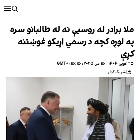
ملا برادر له روسیې نه له طالبانو سره
په لوړه کچه د رسمي اړیکو غوښتنه
کړې
۲۵ غویی ۱۴۰۴ - ۱۵ می ۲۰۲۵، ۱۵:۱۵ GMT+۱
شریک کول