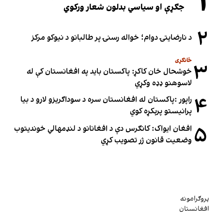
۱
جګړې او سیاسي بدلون شعار ورکوي
۲
د نارضایتۍ دوام؛ خواله رسنۍ پر طالبانو د نیوکو مرکز
ځانګړی
۳
خوشحال خان کاکړ: پاکستان بايد په افغانستان کې له
لاسوهنو ډډه وکړي
۴
راپور :پاکستان له افغانستان سره د سوداګریزو لارو د بیا
پرانیستو پرېکړه کوي
۵
افغان ایواک: کانګرس دې د افغانانو د لنډمهالي خوندیتوب
وضعیت قانون ژر تصویب کړي
پروګرامونه
افغانستان