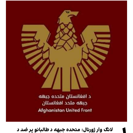
لانګ وار ژورنال: متحده جبهه د طالبانو پر ضد د