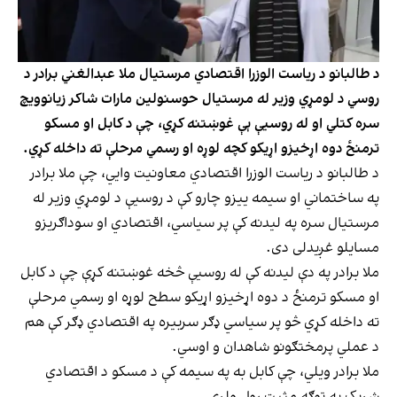
د طالبانو د ریاست الوزرا اقتصادي مرستیال ملا عبدالغني برادر د
روسي د لومړي وزیر له مرستیال حوسنولین مارات شاکر زیانوویچ
سره کتلي او له روسیې ېې غوښتنه کړي، چې د کابل او مسکو
ترمنځ دوه اړخیزو اړیکو کچه لوړه او رسمي مرحلې ته داخله کړي.
د طالبانو د ریاست الوزرا اقتصادي معاونیت وايي، چې ملا برادر
په ساختماني او سیمه ییزو چارو کې د روسیې د لومړي وزیر له
مرستیال سره په لیدنه کې پر سیاسي، اقتصادي او سوداګریزو
مسایلو غږیدلی دی.
ملا برادر په دې لیدنه کې له روسیې څخه غوښتنه کړې چې د کابل
او مسکو ترمنځ د دوه اړخیزو اړیکو سطح لوړه او رسمي مرحلې
ته داخله کړي څو پر سیاسي ډګر سربیره په اقتصادي ډګر کې هم
د عملي پرمختګونو شاهدان و اوسي.
ملا برادر ویلي، چې کابل به په سیمه کې د مسکو د اقتصادي
شریک په توګه مثبت رول ولري.