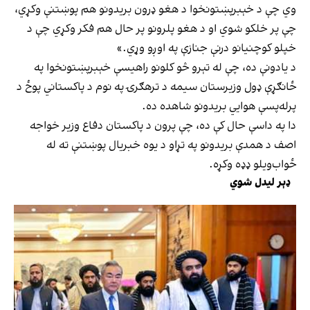
وي چې د خېبرپښتونخوا د هغو ډرون بریدونو هم پوښتنې وکړي،
چې پر خلکو شوي او د هغو پلرونو پر حال هم فکر وکړي چې د
خپلو کوچنیانو درنې جنازې په اوږو وړي.»
د یادونې ده، چې له تېرو څو کلونو راهیسې خېبرپښتونخوا په
ځانګړې ډول وزیرستان سیمه د ترهګرۍ په نوم د پاکستاني پوځ د
پرله‌پسې هوايي بریدونو شاهده ده.
دا په داسې حال کې ده، چې پرون د پاکستان دفاع وزیر خواجه
اصف د همدې بریدونو په تړاو د یوه خبریال پوښتنې ته له
ځواب‌ویلو ډډه وکړه.
ډېر لیدل شوي