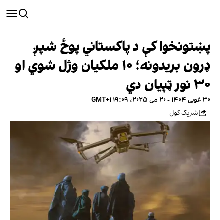
پښتونخوا کې د پاکستاني پوځ شپږ
ډرون بریدونه؛ ۱۰ ملکیان وژل شوي او
۳۰ نور ټپیان دي
۳۰ غویی ۱۴۰۴ - ۲۰ می ۲۰۲۵، ۱۹:۰۹ GMT+۱
شریک کول