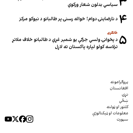
۳
سیاسي بدلون شعار ورکوي
۴
د نارضایتۍ دوام؛ خواله رسنۍ پر طالبانو د نیوکو مرکز
ځانګړی
۵
د پخوانۍ ولسي جرګې یو شمېر غړي د طالبانو خلاف ملاتړ
ترلاسه کولو لپاره پاکستان ته لاړل
پروګرامونه
افغانستان
نړۍ
ښځې
کلتور او ټولنه
معلومات او ټېکنالوژي
سپورت