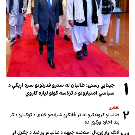
۱
چینایي رسنۍ: طالبان له سترو قدرتونو سره اړیکې د
سیاسي امتیازونو د ترلاسه کولو لپاره کاروي
ځانګړی
۲
طالبانو کروندګرو ته تر ځانګړو شرایطو لاندې د کوکنارو د کر
پټه اجازه ورکړې ده
لانګ وار ژورنال: متحده جبهه د طالبانو پر ضد د جګړې او