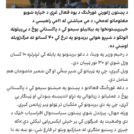
د پښتون ژغورنې غورځنګ د یوه فعال غړي د خپاره شویو
معلوماتو له‌مخې، د مې میاشتې له ۱۱مې راهیسې د
خېبرپښتونخوا په بېلابېلو سیمو کې د پاکستاني پوځ د بې‌پیلوټه
الوتکو د شپږو هوايي بریدونو په ترڅ کې ۴۰ کسانو ته مرګ‌ژوبله
اوښتې ده.
د رحیم وزیر په وینا، د دغو بریدونو په پایله کې لږترلږه ۱۰ کسان
وژل شوي او ۳۰ نور ټپیان دي.
ویل کېږي، چې په ټپیانو کې شپږ ښځې او ګڼ شمېر ماشومان هم
شامل دي.
د دغه غورځنګ فعالانو د پښتنو په مېشتو سیمو کې د پاکستاني
پوځ د عملیاتو د زیاتوالي په تړاو اندېښنه ښودلې او ټینګار یې
کړی، چې په دې بریدونو کې ملکيان تر ټولو ډېر زیانمن کېږي.
ورته مهال، پېژندل شوي پښتون سیاست‌وال افراسیاب خټک د
دې وضعیت په غبرګون کې پر خپلې اېکس‌پاڼې لیکلي دي:«که
چېرې د رسنیو ملګري له مبارکیو ویلو لږ فارغ شي، نو ښه به دا