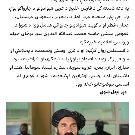
په دغه ناسته کې د فارس خلیج د عربي هېوادونو د چارواکو یوې
ډلې چې پکې متحده عربي امارات، بحرین، سعودي عربستان،
عمان، قطر او د کویټ هېوادونو چارواکي شامل وو؛ د شورا د
عمومي منشي جاسم محمد عبدالله البدوي سره یوځای خپله
وروستۍ اعلامیه خپره کړه.
د فلسطین روان کړکېچ او د غزې اوسنی وضعیت، د پخلاینې او
سوله‌ییز ګډ ژوند د اصولو پیاوړتیا، د ترهګرۍ او افراطیت سره
مبارزه، ایران، یمن، عراق، سوریه، لبنان، لیبیا، سومالیا، هند او
پاکستان، او د روسیې-اوکرایین کړکېچونه د شورا د غونډې له
اساسي موضوعاتو څخه وو.
ډېر لیدل شوي