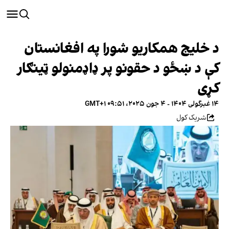
د خلیج همکاریو شورا په افغانستان
کې د ښځو د حقونو پر ډاډمنولو ټینګار
کړی
۱۴ غبرگولی ۱۴۰۴ - ۴ جون ۲۰۲۵، ۰۹:۵۱ GMT+۱
شریک کول