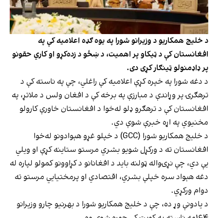
د خلیج همکاریو د وزیرانو شورا په یوه ګډه اعلامیه کې په
افغانستان کې د ټیکاو پر اهمیت، د ښځو د زده‌کړو او کاري حقونو
پر ډاډمنولو ټینګار کړی دی.
د دغه شورا په خپره کړې اعلامیه کې راغلي، چې په ناسته کې د
ترهګرۍ پر وړاندې د مبارزې په برخه کې د افغان ولس د ملاتړ، په
افغانستان کې د ترهګرو ډلو له‌خوا د افغانستان خاورې کارولو
مخنیوي په اړه خبرې شوې دي.
د خلیج همکاریو شورا (GCC) د خپلو غړو هېوادونو له‌خوا
افغانستان ته د ورکړل شویو بشري مرستو ستاینه کړې او ویلي
یې دي، چې نړۍواله ټولنه باید د افغانانو د کړاوونو کمولو لپاره له
دغه هېواد سره خپلې بشري، اقتصادي او پرمختیایي مرستو ته
دوام ورکړي.
د یادونې وړ ده، چې د خلیج همکاریو شورا د بهرنیو چارو وزیرانو
۱۶۴مه ناسته په کویت کې جوړه شوې وه.