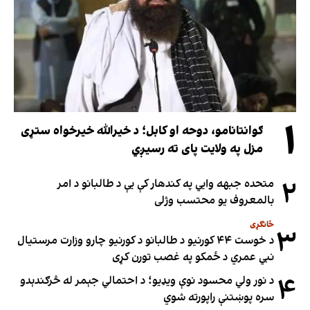
۱
ګوانتانامو، دوحه او کابل؛ د خیرالله خیرخواه ستړی
مزل په ولایت پای ته رسیږي
۲
متحده جبهه وايي په کندهار کې یې د طالبانو د امر
بالمعروف یو محتسب وژلی
ځانګړی
۳
د خوست ۴۴ کورنیو د طالبانو د کورنیو چارو وزارت مرستیال
نبي عمري د ځمکو په غصب تورن کړی
۴
د نور ولي محسود نوې ویډیو؛ د احتمالي جېمر له څرګندېدو
سره پوښتنې راپورته شوي