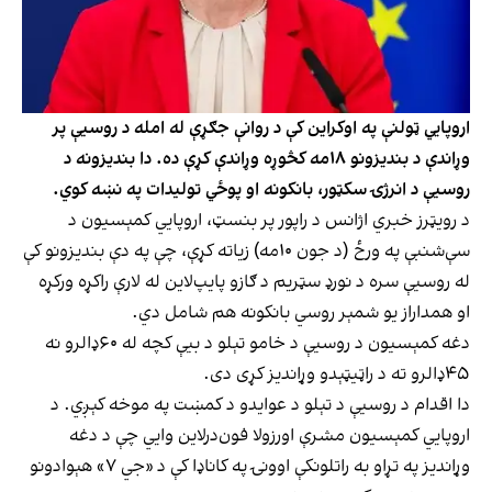
اروپايي ټولنې په اوکراین کې د روانې جګړې له امله د روسیې پر
وړاندې د بندیزونو ۱۸مه کڅوړه وړاندې کړې ده. دا بندیزونه د
روسیې د انرژۍ سکټور، بانکونه او پوځي تولیدات په نښه کوي.
د رویټرز خبري اژانس د راپور پر بنسټ، اروپايي کمېسیون د
سې‌شنبې په ورځ (د جون ۱۰مه) زیاته کړې، چې په دې بندیزونو کې
له روسیې سره د نورډ سټریم د ګازو پایپ‌لاین له لارې راکړه ورکړه
او همداراز یو شمېر روسي بانکونه هم شامل دي.
دغه کمېسیون د روسیې د خامو تېلو د بیې کچه له ۶۰ډالرو نه
۴۵ډالرو ته د راټیټېدو وړاندیز کړی دی.
دا اقدام د روسیې د تېلو د عوایدو د کمښت په موخه کېږي. د
اروپايي کمېسیون مشرې اورزولا فون‌درلاین وايي چې د دغه
وړاندیز په تړاو به راتلونکې اوونۍ په کاناډا کې د «جي ۷» هېوادونو