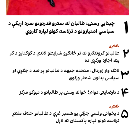
۱
چینایي رسنۍ: طالبان له سترو قدرتونو سره اړیکې د
سیاسي امتیازونو د ترلاسه کولو لپاره کاروي
ځانګړی
۲
طالبانو کروندګرو ته تر ځانګړو شرایطو لاندې د کوکنارو د کر
پټه اجازه ورکړې ده
۳
لانګ وار ژورنال: متحده جبهه د طالبانو پر ضد د جګړې او
سیاسي بدلون شعار ورکوي
۴
د نارضایتۍ دوام؛ خواله رسنۍ پر طالبانو د نیوکو مرکز
ځانګړی
۵
د پخوانۍ ولسي جرګې یو شمېر غړي د طالبانو خلاف ملاتړ
ترلاسه کولو لپاره پاکستان ته لاړل