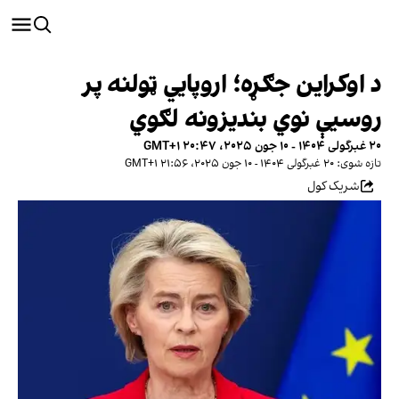
د اوکراین جګړه؛ اروپايي ټولنه پر
روسیې نوي بندیزونه لګوي
۲۰ غبرگولی ۱۴۰۴ - ۱۰ جون ۲۰۲۵، ۲۰:۴۷ GMT+۱
تازه شوی: ۲۰ غبرگولی ۱۴۰۴ - ۱۰ جون ۲۰۲۵، ۲۱:۵۶ GMT+۱
شریک کول