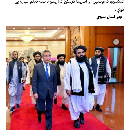
صندوق د روسیې او امریکا ترمنځ د اړیکو د ښه کېدو لپاره یې
کوي.
ډېر لیدل شوي