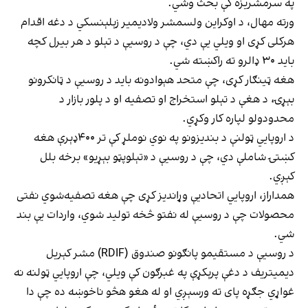
په سرمشریزه کې بحث وشي.
ورته مهال، د اوکراین ولسمشر ولادیمیر زېلېنسکي د دغه اقدام
هرکلی کړی او ویلي یې دي، چې د روسیې د تېلو د هر بیرل کچه
باید ۳۰ ډالرو ته راکښته شي.
هغه ټینګار کړی، چې متحد هېوادونه باید د روسیې د ټانکرونو
بېړۍ، د هغې د تېلو استخراج او تصفیه او د پلور بازار د
محدودولو لپاره کار وکړي.
د اروپايي ټولنې د بندیزونو په نوي نوملړ کې تر ۴۰۰ډېرې هغه
کښتۍ شاملې دي، چې د روسیې د «تېلوپټو بېړیو» برخه بلل
کېږي.
همداراز، اروپايي اتحادیې وړاندیز کړی چې هغه تصفیه‌شوي نفتی
محصولات چې د روسیې له نفتو څخه تولید شوي، واردات یې بند
شي.
د روسیې د مستقیمو پانګونو صندوق (RDIF) مشر کېریل
دیمیتریف د دغې پرېکړې په غبرګون کې ویلي، چې اروپايي ټولنه نه
غواړي جګړه پای ته ورسېږي او له هغو هڅو ناخوښه ده چې دا