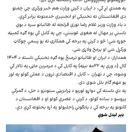
په همدې لړ کې، د ايران د کرنې وزارت هم خبر ورکړی چې چمتو
دی افغانستان ته تخنيکي او انجنيري خدمتونه برابر کړي.
د یاد وزارت وزير غلام رضا نوري قزلجه له طالبانو سره د يوې
ناستې پر مهال له هغوی غوښتي، چې په کابل کې يوه ګډه کميټه
جوړه شي؛ څو د کرنې په برخه کې همکارۍ ته يو رسمي چوکاټ
ورکړل شي او پرمخ ولاړې شي.
همداراز، د ايران او طالبانو ترمنځ يوه ګډه تخنيکي ناسته د ۱۴۰۴
کال (د وري په ۲۲مه نېټه) په کابل کې د مرمرين ماڼۍ په تالار کې
وشوه، چې د تهران – کابل د اقتصادي تړون د عملي کولو په لور
يو مهم ګام بلل شوی دی.
په دې ناسته کې دواړو لوريو د ټرانزیټي ستونزو د حل، د ګمرکي
پروسو د ساده کولو، د کرنې د عصري کولو او د افغانستان د
کانونو په برخه کې د پانګونې راجلبولو په اړه بحثونه کړي دي.
ډېر لیدل شوي