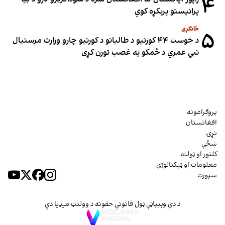
۴
پرانیستو پرېکړه کوي
ځانګړی
۵
د خوست ۴۴ کورنیو د طالبانو د کورنیو چارو وزارت مرستیال
نبي عمري د ځمکو په غصب تورن کړی
پروګرامونه
افغانستان
نړۍ
ښځې
کلتور او ټولنه
معلومات او ټېکنالوژي
سپورت
د دې وېبپاڼې ټول قانوني حقونه د وولنټ میډیا دي