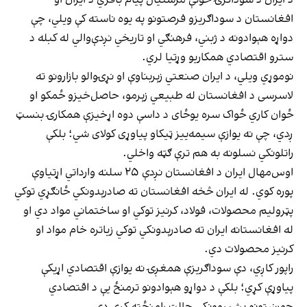
افغانستان د سوداګريزو فرصتونو په يوه ناسته کې ويلي، چې
دواړه هېوادونه د ژبني، فرهنګي او تاريخي نږدې‌والي له کبله د
سترو اقتصادي همکاریو وړتيا لري.
نوموړي ويلي، د ايران صنعتي زېربناوې او نړۍوالو بازارونو ته
لاسرسی د افغانستان له طبيعي زېرمو، حاصل‌خيزو ځمکو او
ځوان کاري ځواک سره يوځای د داسې دوه اړخيزې همکارۍ بنسټ
ږدي، چې نه يوازې سيمه‌ييز ټیکاو پياوړی کولای شي؛ بلکې
راتلونکي نسلونه به هم ترې ګټه واخلي.
اوس‌مهال ايران د افغانستان نږدې ۲۵ سلنه وارداتي اړتياوې
پوره کوي. له ايران څخه افغانستان ته صادرېدونکي ځانګړي توکي
پټروليم محصولات، فولاد، کرنيز توکي او ساختماني مواد دي او
له افغانستانه ايران ته صادرېدونکي توکي زياتره خام مواد او
کرنيز محصولات دي.
راپور کاږي، دې سوداګريزې همغږۍ نه يوازې اقتصادي اړیکې
پياوړې کړي؛ بلکې د دواړو هېوادونو ترمنځ يې د اقتصادي
جوړښتونو پشپړوونکی حالت رامنځته کړی دی.