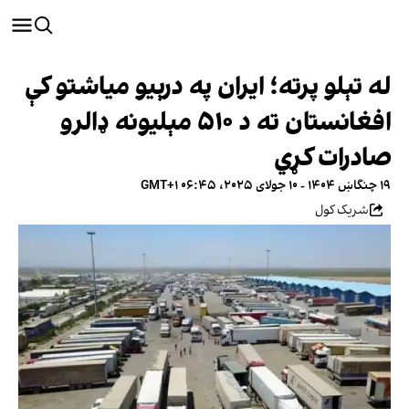
له تېلو پرته؛ ایران په درېیو میاشتو کې
افغانستان ته د ۵۱۰ مېلیونه ډالرو
صادرات کړي
۱۹ چنگاښ ۱۴۰۴ - ۱۰ جولای ۲۰۲۵، ۰۶:۴۵ GMT+۱
شریک کول