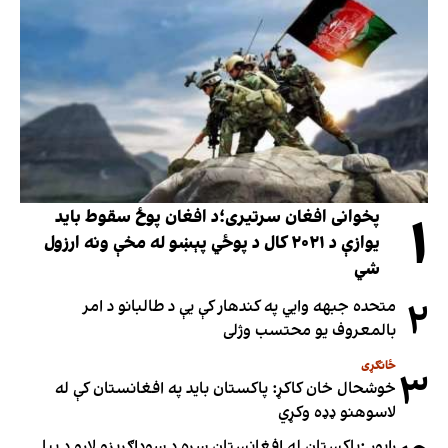
۱
پخوانی افغان سرتیری؛د افغان پوځ سقوط باید
یوازې د ۲۰۲۱ کال د پوځي پېښو له مخې ونه ارزول
شي
۲
متحده جبهه وايي په کندهار کې یې د طالبانو د امر
بالمعروف یو محتسب وژلی
ځانګړی
۳
خوشحال خان کاکړ: پاکستان بايد په افغانستان کې له
لاسوهنو ډډه وکړي
راپور :پاکستان له افغانستان سره د سوداګریزو لارو د بیا