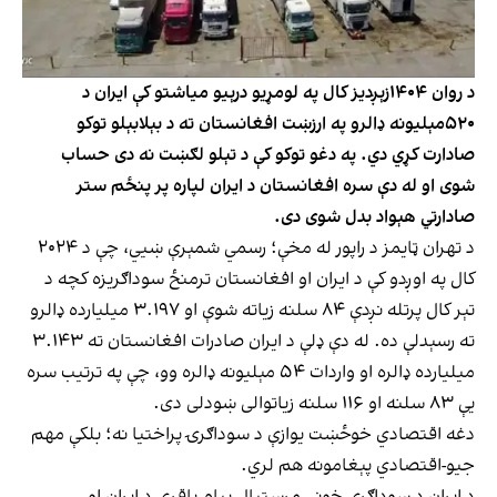
د روان ۱۴۰۴زېږدیز کال په لومړیو درېیو میاشتو کې ایران د
۵۲۰مېلیونه ډالرو په ارزښت افغانستان ته د بېلابېلو توکو
صادارت کړي دي. په دغو توکو کې د تېلو لګښت نه دی حساب
شوی او له دې سره افغانستان د ایران لپاره پر پنځم ستر
صادارتي هېواد بدل شوی دی.
د تهران ټایمز د راپور له مخې؛ رسمي شمېرې ښيي، چې د ۲۰۲۴
کال په اوږدو کې د ايران او افغانستان ترمنځ سوداګريزه کچه د
تېر کال پرتله نږدې ۸۴ سلنه زياته شوې او ۳.۱۹۷ ميليارده ډالرو
ته رسېدلې ده. له دې ډلې د ايران صادرات افغانستان ته ۳.۱۴۳
ميليارده ډالره او واردات ۵۴ مېليونه ډالره وو، چې په ترتيب سره
يې ۸۳ سلنه او ۱۱۶ سلنه زياتوالی ښودلی دی.
دغه اقتصادي خوځښت يوازې د سوداګرۍ پراختيا نه؛ بلکې مهم
جيو-اقتصادي پېغامونه هم لري.
د ايران د سوداګرۍ خونې مرستيال پيام باقري د ايران او