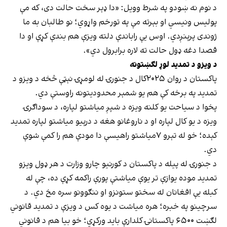
د نوم نه ښودو په شرط وویل: «دا ډېر سخت حالت دی،‌ که مې
پولیس ونیسي او بېرته مې په تورخم واړوي؛ نو طالبان به ما
ژوندی پرېنږدي. اوس یې راباندې دلته ویزې هم بندې کړې او دا
قصدا دغه ډول حالت ته لاره برابرول دي».
د ویزو د تمدید لوړ لګښتونه
پاکستان د روان ۲۰۲۵کال د جنورۍ له لومړۍ نېټې څخه د ویزو د
تمدید په برخه کې هم یو شمېر محدودیتونه راوستې دي.
پخوا د سیاحت یو کلنه ویزه د شپږ میاشتو لپاره، د سوداګرۍ
ویزه د یو کال لپاره او د ناروغانو هغه د درېیو میاشتو لپاره تمدید
کېده؛ خو له تېرو ۷میاشتو راهیسې دا مودې هم را کمې شوې
دي.
د جنورۍ له پیله د پاکستان د کورنیو چارو وزارت د هر ډول ویزو
تمدید موده یوازې تر یوې میاشتې پورې راکمه کړې ده، چې له
کبله یې افغانان له سختو ستونزو او ننګوونو سره مخ دي. د
سرچینو په خبره؛ هره میاشت د یوه کس د ویزې د تمدید قانوني
لګښت ۶۵۰۰ پاکستانۍ کلدارې باید ورکړي؛ خو بیا هم د قانوني