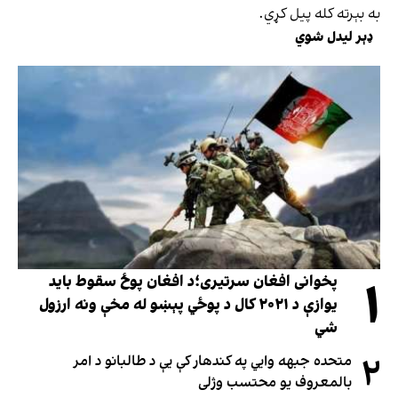
به بېرته کله پیل کړي.
ډېر لیدل شوي
۱
پخوانی افغان سرتیری؛د افغان پوځ سقوط باید
یوازې د ۲۰۲۱ کال د پوځي پېښو له مخې ونه ارزول
شي
۲
متحده جبهه وايي په کندهار کې یې د طالبانو د امر
بالمعروف یو محتسب وژلی