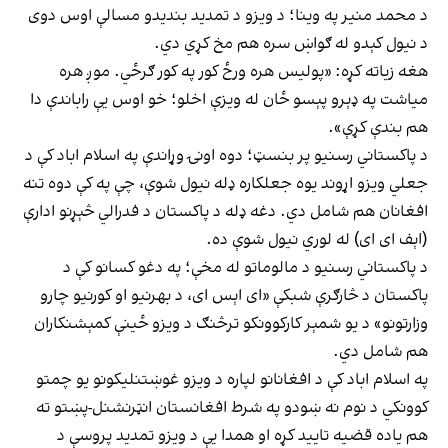
د محمد منیر په وینا؛ د ویزو د تمدید بندیدو مسالې اوس دوی
د نیول کېدو له ګواښ سره هم مخ کړي دي.
هغه زیاته کړه: «پولیس هره ورځ کور په کور ګرځي. موږ هره
میاشت په ډېرو پېسو ځان له ویزې اخلو؛ خو اوس یې راباندې دا
هم بندې کړې».
د پاکستاني رسنیو پر بنسټ؛ دوه اونۍ وړاندې په اسلام اباد کې د
جعلي ویزو اړوند یوه جعلکاره ډله نیول شوې، چې په کې دوه تنه
افغانان هم شامل دي. دغه ډله د پاکستان د فدرالي څېړنو ادارې
(اېف ای ای) له لوري نیول شوې ده.
د پاکستاني رسنیو د مالوماتو له مخې؛ په دغو کسانو کې د
پاکستان د څارګرې شبکې «ای اېس ای،‌ د بهرنیو او کورنیو چارو
وزارتونو»‌ د یو شمېر کارکوونکو ترڅنګ د ویزو ځینې کمېشنکاران
هم شامل دي.
په اسلام اباد کې د افغانانو لپاره د ویزو غوښتنلیکونو یو چمتو
کوونکي د نوم نه ښودو په شرط افغانستان انټرنشنل-پښتو ته
هم یاده قضیه تایید کړه او همدا یې د ویزو تمدید پروسې د