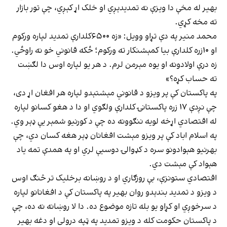
بهیر له مخې دا ویزې نه تمدیدېږي او خلک اړ کېږي، چې تور بازار
ته مخه کړي.
محمد منیر په دې تړاو وویل: «زه ۶۵۰۰کلدارې تمدید لپاره ورکوم
او ۱۰زره کلدارې بیا کمېشنکار ته ورکوم؛ ځکه قانوني خو نه راوځي.
زه درې اولادونه او یوه مېرمن لرم. د هر یو لپاره اوس دا لګښت
ته حساب کړه؟»
په پاکستان کې پر ویزو د قانوني مېشتېدو لپاره هر افغان اړ دی،
چې نږدې ۱۷ زره پاکستانۍ کلدارې ولګوي او دا د هغو کسانو لپاره
له اقتصادي اړخه لویه ننګوونه ده چې د کورنیو شمېر یې ډېر وي.
په اسلام اباد کې پر ویزو مېشت افغانان ډېر هغه کسان دي، چې
بهرنیو هېوادونو سره د کډوالۍ دوسیې لري او په همدې تمه یاد
هېواد کې مېشت دي.
اقتصادي ستونزې، بې روزګاري او د روښانه برخلیک تر څنګ اوس
د ویزو د تمدید بندېدو روان بهیر په پاکستان کې د افغانانو لپاره
د سرخوږي او کړاو یو بله تازه موضوع ده. دا لا روښانه نه ده، چې
د پاکستان حکومت کله د ویزو تمدید په ټپه درولی او دغه بهیر