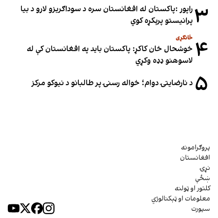
۳
راپور :پاکستان له افغانستان سره د سوداګریزو لارو د بیا
پرانیستو پرېکړه کوي
ځانګړی
۴
خوشحال خان کاکړ: پاکستان بايد په افغانستان کې له
لاسوهنو ډډه وکړي
۵
د نارضایتۍ دوام؛ خواله رسنۍ پر طالبانو د نیوکو مرکز
پروګرامونه
افغانستان
نړۍ
ښځې
کلتور او ټولنه
معلومات او ټېکنالوژي
سپورت