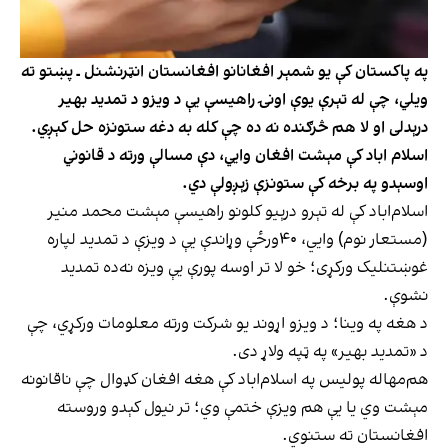
په پاکستان کې یو شمېر افغانانو افغانستان انټرنشنل ـ پښتو ته
ویلي، چې له تېرې یوې اونۍ راهیسې یې د ویزو د تمدید بهیر
درېدلی او لا هم څرګنده نه ده چې کله به دغه ستونزه حل کېږي.
اسلام اباد کې مېشت افغان وایي، دې مسالې ورته د قانوني
اوسېدو په برخه کې ستونزې زېږولې دي.
اسلام‌اباد کې له تېرو درېیو کلونو راهیسې مېشت محمد منیر
(مستعار نوم) وایي، ۴۰ورځې وړاندې یې د ویزې د تمدید لپاره
غوښتنلیک ورکړی؛ خو لا تر اوسه پورې یې ویزه نه‌ده تمدید
نشوې.
د هغه په وینا؛ د ویزو اړوند یو شرکت ورته معلومات ورکړي، چې
د «تمدید بهیر» په ټپه ولاړ دی.
هم‌مهاله پولیس په اسلام‌اباد کې هغه افغان کډوال چې ناقانونه
مېشت وي یا یې هم ویزې ختمې وي؛ تر نیول کېدو وروسته
افغانستان ته ستنوي.