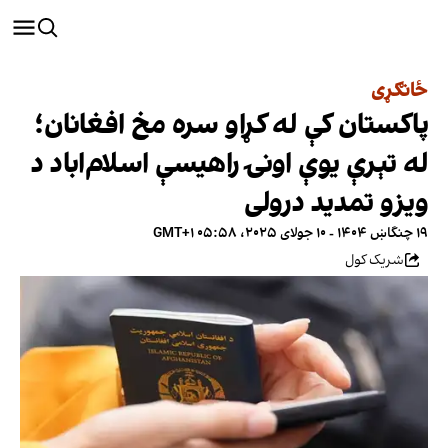
ځانګړی
پاکستان کې له کړاو سره مخ افغانان؛
له تېرې یوې اونۍ راهیسې اسلام‌اباد د
ویزو تمدید درولی
۱۹ چنگاښ ۱۴۰۴ - ۱۰ جولای ۲۰۲۵، ۰۵:۵۸ GMT+۱
شریک کول