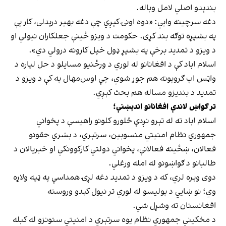
بندېدو اصلي لامل وباله.
دغه سرچینه وایي: «دوه اونۍ کېږي چې دغه بهیر درېدلی، کار یې
په بشپړه توګه بند کړی. حکومت د ویزو ځینې جعلکاران نیولي او
د ویزو د تمدید برخې په بشپړ ډول خپل کارونه درولي دي».
اسلام اباد کې د افغانانو له لوري د ورځنیو مسایلو د حل لپاره د
واټس اپ ګروپونه هم جوړ شوي، چې اوس‌مهال په کې د ویزو د
تمدید د بندیزو مساله هم بحث کېږي.
تر ګواښ لاندې افغانانو اندېښنې؛
اسلام اباد ته له تېرو نږدې څلورو کلونو راهیسې د پخواني
جمهوري نظام امنیتي منسوبین، سرتېري، د بشري حقونو
فعالان، ښځینه فعالانې، پخواني دولتي کارکوونکي او خبریالان د
طالبانو د ګواښونو له امله ورغلي.
دوی وېره لري، که د ویزو د تمدید دغه لړۍ همداسې په ټپه ولاړه
وي؛ نو ښايي د پولیسو له لوري تر نیول کېدو وروسته
افغانستان ته وشړل شي.
د مخکیني جمهوري نظام یوه سرتېري د امنیتي ستونزو له کبله