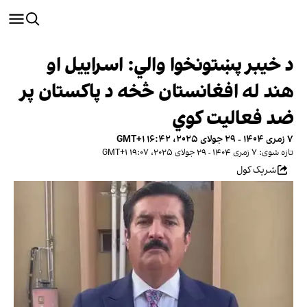
د خیبر پښتونخوا والي: اسراییل او
هند له افغانستان څخه د پاکستان پر
ضد فعالیت کوي
۷ زمری ۱۴۰۴ - ۲۹ جولای ۲۰۲۵، ۱۶:۴۲ GMT+۱
تازه شوی: ۷ زمری ۱۴۰۴ - ۲۹ جولای ۲۰۲۵، ۱۹:۰۷ GMT+۱
شریک کول