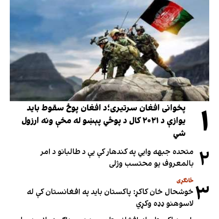
۱
پخوانی افغان سرتیری؛د افغان پوځ سقوط باید
یوازې د ۲۰۲۱ کال د پوځي پېښو له مخې ونه ارزول
شي
۲
متحده جبهه وايي په کندهار کې یې د طالبانو د امر
بالمعروف یو محتسب وژلی
ځانګړی
۳
خوشحال خان کاکړ: پاکستان بايد په افغانستان کې له
لاسوهنو ډډه وکړي