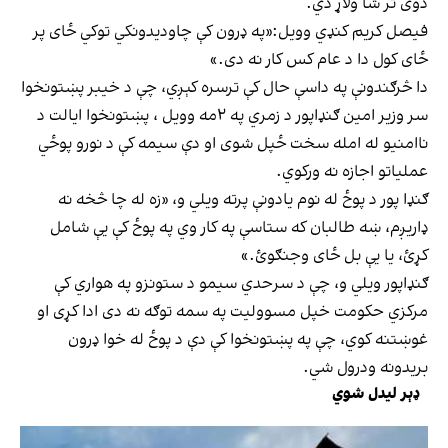
دوی تر شا ولاړ دي.
فیصل کریم کنډي وویل:«په ډرون کې چاودیدونکي توکي ځای پر
ځای کول دا د عام کس کار نه دی.»
دا څرګندونې په داسې حال کې ترسره کېږي، چې د خیبر پښتونخوا
سر وزیر امین ګنډاپور د زمري په ۲مه وویل ، پښتونخوا ایالت د
ناامنیو له امله سخت ځپل شوی او دې سیمه کې د نورو پوځي
عملیاتو اجازه نه ورکوي.
ګنډا پور د پوځ له نوم یادونې پرته ویلي و، «زه له چا څخه نه
ډاریږم، ښه طالبان که ستاسې په کار وي په پوځ کې یې شامل
کړئ، یا یې بل ځای وجنګوئ.»
ګنډاپور ویلي و، چې د سرحدي سیمو د ستونزو په هواري کې
مرکزي حکومت خپل مسوولیت په سمه توګه نه دی ادا کړی او
غوښتنه کوي، چې په پښتونخوا کې دې د پوځ له خوا ډرون
بریدونه ودرول شي.
ډېر لیدل شوي