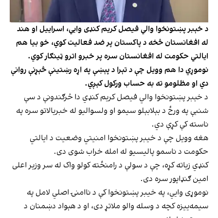
د خېبر پښتونخوا والي فیصل کریم کنډی وايي، اسراییل او هند
له افغانستان څخه د پاکستان پر ضد فعالیت کوي، خو بیا هم
ایالتي حکومت له افغانستان سره پر خبرو اترو ټینګار کوي.
نوموړي دا هم وویل چې د تېرا د پېښې په اړه رښتینې څېړنې روانې
دي او مظلومو ته به حساب ورکول کېږي.
د خېبر پښتونخوا والي فیصل کریم کنډي دا څرګندونې د سې
شنبې په ورځ د بېلابېلو سیمو او ولسوالیو له خبریالاتو سره په
ناسته کې کړې دي.
هغه وویل چې د خیبر پښتونخوا امنیتي وضعیت د ایالتي
حکومت د ناسمو پالیسیو له امله خراب شوی دی.
کنډي زیاته کړه، چې د سولې د رامنځته کولو واک له سر وزیر اعلی
امین ګنډاپور سره دی.
نوموړی وايي، په خیبر پښتونخوا کې د ناامنۍ اصلي لامل په
سیمه‌يیزه کچه د وسله والو ملاتړ دی، او د هېواد دښمنان د