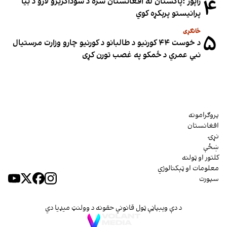
۴
راپور :پاکستان له افغانستان سره د سوداګریزو لارو د بیا
پرانیستو پرېکړه کوي
ځانګړی
۵
د خوست ۴۴ کورنیو د طالبانو د کورنیو چارو وزارت مرستیال
نبي عمري د ځمکو په غصب تورن کړی
پروګرامونه
افغانستان
نړۍ
ښځې
کلتور او ټولنه
معلومات او ټېکنالوژي
سپورت
د دې وېبپاڼې ټول قانوني حقونه د وولنټ میډیا دي