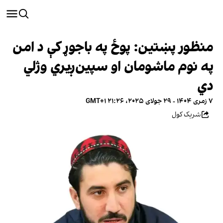
منظور پښتين: پوځ په باجوړ کې د امن
په نوم ماشومان او سپین‌ږیري وژلي
دي
۷ زمری ۱۴۰۴ - ۲۹ جولای ۲۰۲۵، ۲۱:۲۶ GMT+۱
شریک کول