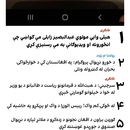
۱
ځانګړی
هیلۍ وایي مولوي عبدالبصیر زابلی مې ګواښي چې
انځورونه او ویډیوګانې به مې رسنیزې کړي
روغتیا او ژوند
۲
د خوړو نړیوال پروګرام: په افغانستان کې د خوارځواکۍ
بحران له کنټروله وتلی
ځانګړی
۳
سرچینې: د هبت‌الله د فرمانونو ریاست د طالبانو د یو وزیر
له خوا د خپلوانو ګومارنې څېړي
۴
له څوکۍ کم واک؛ رییس الوزرا د واک او پرېکړو په حاشیه کې
۵
ګورډن براون د افغان نجونو د زده‌کړو د ملاتړ لپاره د نړیوال
صندوق د جوړېدو غوښتنه کړې