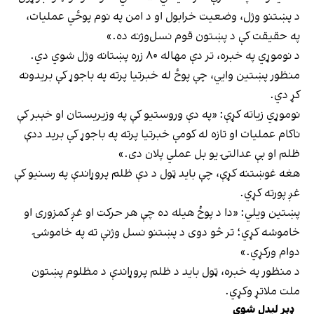
د پښتنو وژل، وضعیت خرابول او د امن په نوم پوځي عملیات،
په حقیقت کې د پښتون قوم نسل‌وژنه ده.»
د نوموړي په خبره، تر دې مهاله ۸۰ زره پښتانه وژل شوي دي.
منظور پښتین وايي، چې پوځ له خبرتيا پرته په باجوړ کې بریدونه
کړ دي.
نوموړي زياته کړې: «په دې وروستيو کې په وزيریستان او خېبر کې
ناکام عملیات او تازه له کومې خبرتيا پرته په باجوړ کې برید ددې
ظلم او بې عدالتۍ یو بل عملي پلان دی.»
هغه غوښتنه کړې، چې باید ټول د دې ظلم پروړاندې په رسنيو کې
غږ پورته کړي.
پښتین ویلي: «دا د پوځ هیله ده چې هر حرکت او غږ کمزوری او
خاموشه کړي؛ تر څو دوی د پښتنو نسل وژنې ته په خاموشۍ
دوام ورکړي.»
د منظور په خبره، ټول باید د ظلم پروړاندې د مظلوم پښتون
ملت ملاتړ وکړي.
ډېر لیدل شوي