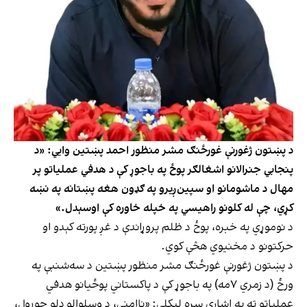
د پښتون ژغورنې غورځنګ مشر منظور احمد پښتین وايي: «د
پنجابي جنرالانو اشغالګر پوځ په باجوړ کې د هدفي عملیاتو پر
مهال د ماشومانو او سپین‌ږیرو په ګډون هغه پښتانه په نښه
کړي، چې له کلونو راهيسي په خپله خاوره کې اوسېدل.»
د نوموړي په خبره، پوځ د ظلم پروړاندې د غږ پورته کېدو او
حرکتونو د مخنيوي هڅې کوي.
د پښتون ژغورنې غورځنګ مشر منظور پښتین د سه‌شنبې په
ورځ (د زمري ۷مه) په باجوړ کې د پاکستاني پوځیانو هدفي
عملیاتو ته په اشارې سره لیکلي: «ناامني، د وسلوالو ډلو جوړول،