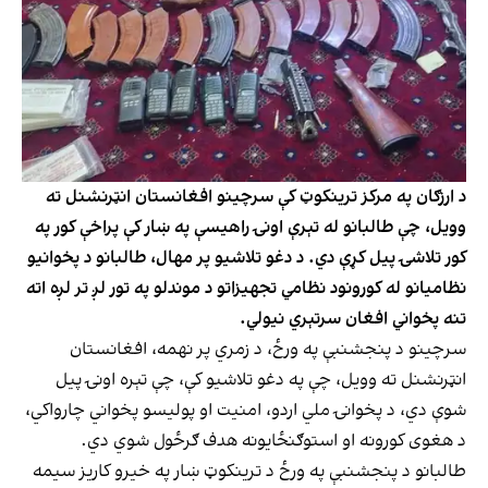
د ارزګان په مرکز ترینکوټ کې سرچینو افغانستان انټرنشنل ته
وویل، چې طالبانو له تېرې اونۍ راهیسې په ښار کې پراخې کور په
کور تلاشۍ پیل کړې دي. د دغو تلاشیو پر مهال، طالبانو د پخوانیو
نظامیانو له کورونود نظامي تجهیزاتو د موندلو په تور لږ تر لږه اته
تنه پخواني افغان سرتېري نیولي.
سرچینو د پنجشنبې په ورځ، د زمري پر نهمه، افغانستان
انټرنشنل ته وویل، چې په دغو تلاشیو کې، چې تېره اونۍ پیل
شوې دي، د پخوانۍ ملي اردو، امنیت او پولیسو پخواني چارواکي،
د هغوی کورونه او استوګنځایونه هدف ګرځول شوي دي.
طالبانو د پنجشنبې په ورځ د ترینکوټ ښار په خیرو کاریز سیمه