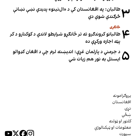
۳
طالبان: په افغانستان کې د «ال‌نینو» پدیدې نښې نښانې
څرګندې شوې دي
ځانګړی
۴
طالبانو کروندګرو ته تر ځانګړو شرایطو لاندې د کوکنارو د کر
پټه اجازه ورکړې ده
۵
د جرمني د پارلمان غړې: اندېښنه لرم چې د افغان کډوالو
ایستل به نور هم زیات شي
پروګرامونه
افغانستان
نړۍ
ښځې
کلتور او ټولنه
معلومات او ټېکنالوژي
سپورت