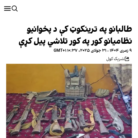
طالبانو په ترینکوټ کې د پخوانیو
نظامیانو کور په کور تلاشي پیل کړې
۹ زمری ۱۴۰۴ - ۳۱ جولای ۲۰۲۵، ۱۰:۳۷ GMT+۱
شریک کول