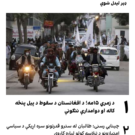
ډېر لیدل شوي
۱
د زمري ۱۵مه؛ د افغانستان د سقوط د پیل پنځه
کاله او دوامدارې ننګونې
۲
چینایي رسنۍ: طالبان له سترو قدرتونو سره اړیکې د سیاسي
امتیازونو د ترلاسه کولو لپاره کاروي