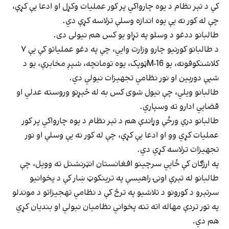
کې د تېر نظام د یوه چارواکي پر کور عملیات وکړل او ادعا یې کړې،
چې له کور نه یې یوه اندازه وسلې ترلاسه کړې دي.
طالبانو ددغو د وسلو په تړاو یو کس هم نیولی دی.
د طالبانو کورنیو چارو وزارت وايي، چې په دغو عملیاتو کې یې ۷
کلاشنکوفونه، یو M-16ټوپک، یوه تومانچه، شپږ مخابرې، یو د
شپې دوربین او نور نظامي تجهیزات نیولي دي.
طالبانو ویلي، چې نیول شوی کس به له څېړنو وروسته عدلي او
قضايي ادارو ته وسپاري.
طالبانو درې ورځې وړاندې هم د تېر نظام د یوه چارواکي پر کور
عملیات کړي وو او ادعا یې کړې، چې له کور نه یې وسلې او نور
تجهیزات ترلاسه کړي دي.
په ارزګان کې ځايي سرچینو افغانستان انټرنشنل ته وویل، چې
طالبانو له تېرې اونۍ راهیسې په ترینکوټ ښار کې د پخوانیو
سرتېرو د کورونو د تلاشیو په ترڅ کې د نظامي تهجیزاتو د موندلو
په تور تردې مهاله اته تنه پخواني نظامیان نیولي او بندیان کړي
هم دي.