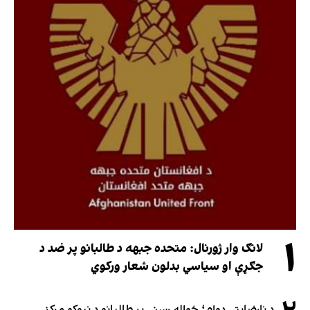
۱
لانګ وار ژورنال: متحده جبهه د طالبانو پر ضد د
جګړې او سیاسي بدلون شعار ورکوي