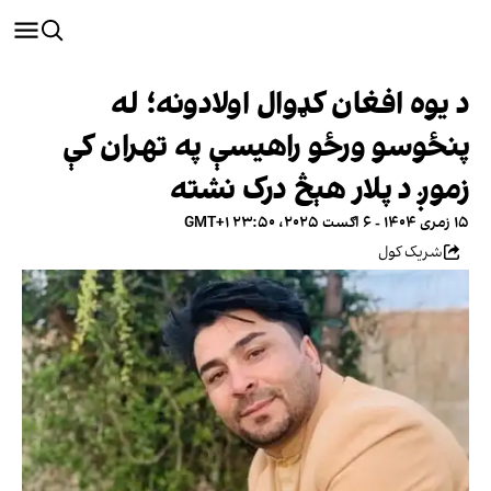
د یوه افغان کډوال اولادونه؛ له
پنځوسو ورځو راهیسې په تهران کې
زموږ د پلار هېڅ درک نشته
۱۵ زمری ۱۴۰۴ - ۶ اګست ۲۰۲۵، ۲۳:۵۰ GMT+۱
شریک کول