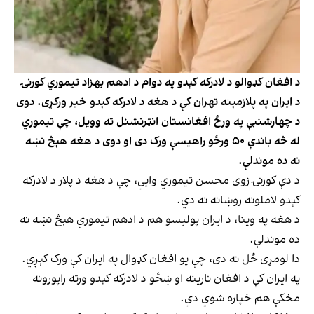
د افغان کډوالو د لادرکه کېدو په دوام د ادهم بهزاد تیموري کورنۍ
د ایران په پلازمېنه تهران کې د هغه د لادرکه کېدو خبر ورکړی. دوی
د چهارشنبې په ورځ افغانستان انټرنشنل ته وویل، چې تیموري
له څه باندې ۵۰ ورځو راهیسې ورک دی او دوی د هغه هېڅ نښه
نه ده موندلې.
د دې کورنۍ زوی محسن تیموري وايي، چې د هغه د پلار د لادرکه
کېدو لاملونه روښانه نه دي.
د هغه په وینا، د ایران پولیسو هم د ادهم تیموري هېڅ نښه نه
ده موندلې.
دا لومړی ځل نه دی، چې یو افغان کډوال په ایران کې ورک کېږي.
په ایران کې د افغان نارینه او ښځو د لادرکه کېدو ورته راپورونه
مخکې هم خپاره شوي دي.