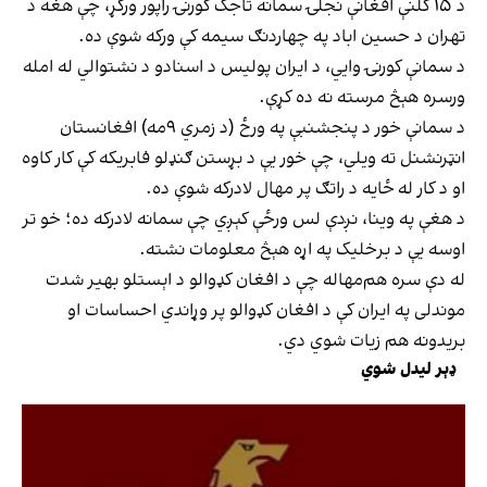
د ۱۵ کلنې افغانې نجلۍ سمانه تاجک کورنۍ راپور ورکړ، چې هغه د
تهران د حسین اباد په چهاردنګ سیمه کې ورکه شوې ده.
د سمانې کورنۍ وایي، د ایران پولیس د اسنادو د نشتوالي له امله
ورسره هېڅ مرسته نه ده کړې.
د سمانې خور د پنجشنبې په ورځ (د زمري ۹مه) افغانستان
انټرنشنل ته ویلي، چې خور یې د بړستن ګنډلو فابریکه کې کار کاوه
او د کار له ځایه د راتګ پر مهال لادرکه شوې ده.
د هغې په وینا، نږدې لس ورځې کېږي چې سمانه لادرکه ده؛ خو تر
اوسه‌ یې د برخلیک په اړه هېڅ معلومات نشته.
له دې سره هم‌مهاله چې د افغان کډوالو د اېستلو بهیر شدت
موندلی په ایران کې د افغان کډوالو پر وړاندي احساسات او
بریدونه هم زیات شوي دي.
ډېر لیدل شوي