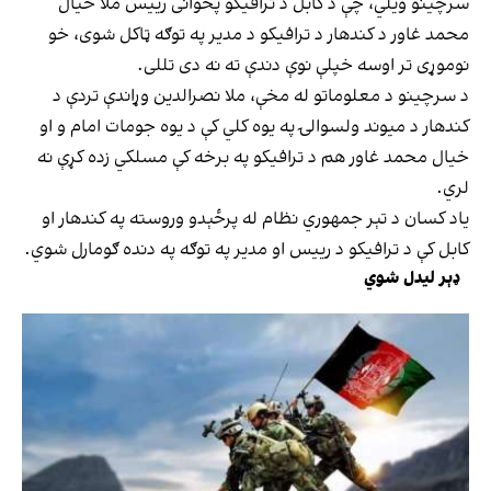
سرچینو ویلي، چې د کابل د ترافیکو پخوانی رییس ملا خیال
محمد غاور د کندهار د ترافیکو د مدیر په توګه ټاکل شوی، خو
نوموړی تر اوسه خپلې نوې دندې ته نه دی تللی.
د سرچینو د معلوماتو له مخې، ملا نصرالدین وړاندې تردې د
کندهار د میوند ولسوالۍ په یوه کلي کې د یوه جومات امام و او
خیال محمد غاور هم د ترافیکو په برخه کې مسلکي زده کړې نه
لري.
یاد کسان د تېر جمهوري نظام له پرځېدو وروسته په کندهار او
کابل کې د ترافیکو د رییس او مدیر په توګه په دنده ګومارل شوي.
ډېر لیدل شوي