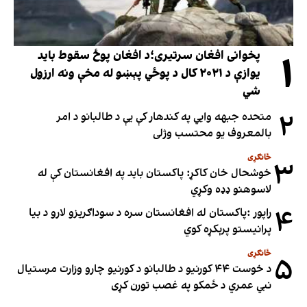
۱
پخوانی افغان سرتیری؛د افغان پوځ سقوط باید
یوازې د ۲۰۲۱ کال د پوځي پېښو له مخې ونه ارزول
شي
۲
متحده جبهه وايي په کندهار کې یې د طالبانو د امر
بالمعروف یو محتسب وژلی
ځانګړی
۳
خوشحال خان کاکړ: پاکستان بايد په افغانستان کې له
لاسوهنو ډډه وکړي
۴
راپور :پاکستان له افغانستان سره د سوداګریزو لارو د بیا
پرانیستو پرېکړه کوي
ځانګړی
۵
د خوست ۴۴ کورنیو د طالبانو د کورنیو چارو وزارت مرستیال
نبي عمري د ځمکو په غصب تورن کړی