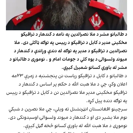
د طالبانو مشر د ملا نصرالدین په نامه د کندهار د ترافیکو
مخکینی مدیر د کابل د ترافیکو د رییس په توګه ټاکلی دی. ملا
نصرالدین د ترافیکو د مدیر په توګه له دندې وړاندې د کندهار د
میوند ولسوالۍ د یوه کلي د جومات امام و . نوموړی د طالبانو د
مشر له باوري کسانو شمېرل کیږي.
د طالبانو د کابل د ترافیکو ریاست نن پنجشنبه د زمري ۲۳مه
اعلان وکړ، چې د ملا هبت الله د حکم پر اساس د کندهار د
ترافیکو مخکینی مدیر ملا نصرالدین نن د کابل د ترافیکو د رییس
په توګه دنده پیل کړه.
سرچینو افغانستان انټرنشنل ته ویلي، چې ملا نصرین د شبکې
نوم ملا بشیر دی او د کندهار د میوند ولسوالۍ اوسېدونکی دی.
نوموړی د ملا هبت الله له باوري کسانو څخه ګڼل کیږي.