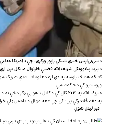
د سي‌بي‌اېس خبري شبکې راپور ورکړی، چې د امریکا عدلیې و
د برید پلانوونکي شریف الله قضیې څارنوال مایکل بېن ار
وروستیو کې محاکمه شي.
شریف الله په ۲۰۲۱ کال کې د کابل د هوايي ډګر مخې ته د خونړي ځانمرګي برید په تور نیول شوی دی.
په دغه ځانمرګي برید کې چې هغه مهال د داعش ډلې خراسان څانګې یې مسوولیت منلی و، ۱۳ 
ډېر لیدل شوي