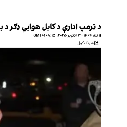
د ټرمپ ادارې د کابل هوايي ډګر د 
۱۱ تله ۱۴۰۴ - ۳ اکتوبر ۲۰۲۵، ۰۸:۱۵ GMT+۱
شریک کول