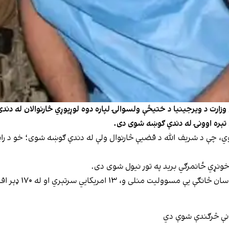
زارت د ویرجینیا د ختیځې ولسوالۍ لپاره دوه لوړپوړي څارنوالان له دندې
ي تېره اوونۍ له دندې ګوښه شوی دی.
امریکايي سرتېري او له ۱۷۰ ډېر افغانان وژل شوي وو.