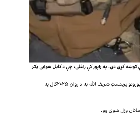
 ګوښه کړي دي. په راپور کې راغلي، چې د کابل هوايي ډګر
که څه هم لا تراوسه په دې اړه معلومات نه‌دي شریک شوي، چې د شریف الله د قضیې څارنوال ولې له دندې ګوښه شوی؛ خو د راپورونو پربنسټ شریف الله به د روان ۲۰۲۵کال په