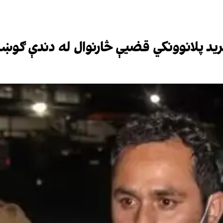
برید پلانوونکي قضیې څارنوال له دندې ګوښه