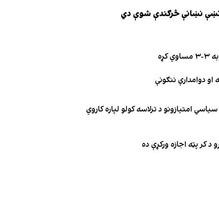
ې نښې نښانې څرګندې شوې دي
کړه
یاسي امتیازونو د ترلاسه کولو لپاره کاروي
 د کر پټه اجازه ورکړې ده