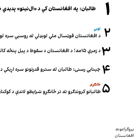
۱
طالبان: په افغانستان کې د «ال‌نینو» پدید
۲
لوبې
د افغانستان فوټسال ملي لوبډلې له روسیې سره لوبه ۳-۳ مساوي 
۳
د زمري ۱۵مه؛ د افغانستان د سقوط د پیل پنځه کاله او دوامدارې ننګونې
۴
چینایي رسنۍ: طالبان له سترو قدرتونو سره اړیکې د س
۵
ځانګړی
طالبانو کروندګرو ته تر ځانګړو شرایطو لاندې د کوکنارو
پروګرامونه
افغانستان