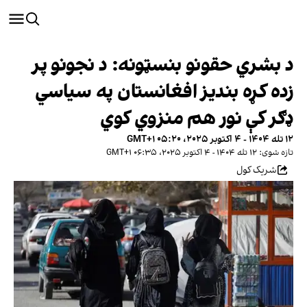
د بشري حقونو بنسټونه: د نجونو پر
زده کړه بندیز افغانستان په سياسي
ډګر کې نور هم منزوي کوي
۱۲ تله ۱۴۰۴ - ۴ اکتوبر ۲۰۲۵، ۰۵:۲۰ GMT+۱
تازه شوی: ۱۲ تله ۱۴۰۴ - ۴ اکتوبر ۲۰۲۵، ۰۶:۳۵ GMT+۱
شریک کول