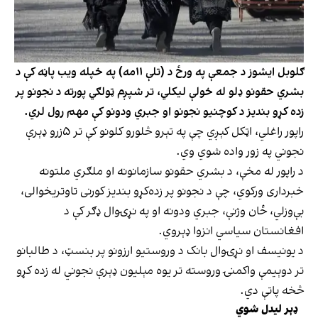
ګلوبل ایشوز د جمعې په ورځ د (تلې ۱۱مه) په خپله ویب پاڼه کې د
بشري حقونو ډلو له خولې لیکلي، تر شپږم ټولګي پورته د نجونو پر
زده کړو بندیز د کوچنیو نجونو او جبري ودونو کې مهم رول لري.
راپور راغلي، اټکل کېږي چې په تېرو څلورو کلونو کې تر ۵زرو ډېرې
نجوني په زور واده شوي وي.
د راپور له مخې، د بشري حقونو سازمانونه او ملګري ملتونه
خبرداری ورکوي، چې د نجونو پر زده‌کړو بندیز کورنی تاوتریخوالی،
بې‌وزلي، ځان وژنې، جبري ودونه او په نړۍوال ډګر کې د
افغانستان سیاسي انزوا ډېروي.
د یونیسف او نړۍوال بانک د وروستیو ارزونو پر بنسټ، د طالبانو
تر دوېیمې واکمنۍ وروسته تر یوه مېلیون ډېرې نجوني له زده کړو
څخه پاتې دي.
ډېر لیدل شوي