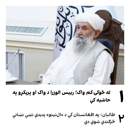
۱
له څوکۍ کم واک؛ رییس الوزرا د واک او پرېکړو په
حاشیه کې
۲
طالبان: په افغانستان کې د «ال‌نینو» پدیدې نښې نښانې
څرګندې شوې دي