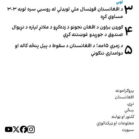
لوبې
۳
د افغانستان فوټسال ملي لوبډلې له روسیې سره لوبه ۳-۳
مساوي کړه
۴
ګورډن براون د افغان نجونو د زده‌کړو د ملاتړ لپاره د نړیوال
صندوق د جوړېدو غوښتنه کړې
۵
د زمري ۱۵مه؛ د افغانستان د سقوط د پیل پنځه کاله او
دوامدارې ننګونې
پروګرامونه
افغانستان
نړۍ
ښځې
کلتور او ټولنه
معلومات او ټېکنالوژي
سپورت