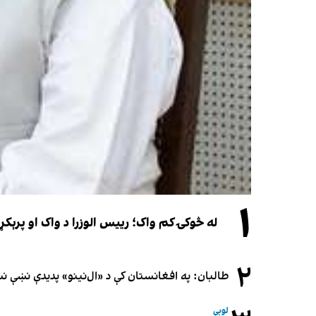
۱
له څوکۍ کم واک؛ رییس الوزرا د واک او پرېکړ
۲
طالبان: په افغانستان کې د «ال‌نینو» پدیدې نښې 
لوبې