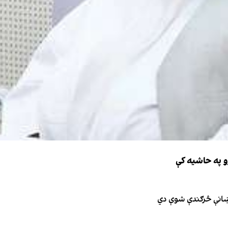
و په حاشیه کې
نښانې څرګندې شوې دي