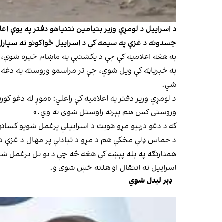
د اسراییل د لومړي وزیر بنیامین نتنیاهو دفتر په یوې ا
جسدونه د غزې په سیمه کې د اسراییل ځواکونو ته سپار
په هغه اعلامیه کې چې د یکشنبې په ماښام خپره شوې، را
په خبرپاڼه کې ویل شوي، چې تر مراسمو وروسته به دغه مړ
شي.
د لومړي وزیر دفتر په اعلامیه کې راغلي: «موږ له دغو کور
وروستی کس هم بېرته راوستل شوی نه وي.»
که د دغو درېیو مړو هویت د اسراییلي یرغمل شویو کسانو 
د حماس ډلې مخکې هم د مړو د تبادلې پر مهال د غزې د ی
همدارنګه په بله پېښه کې هغه څه چې د یو بل یرغمل ش
اسراییل ته انتقال او هلته خښ شوی و.
ډېر لیدل شوي