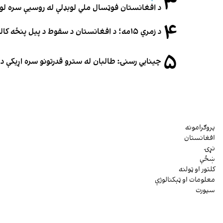
۳
د افغانستان فوټسال ملي لوبډلې له روسیې سره لوبه ۳-۳ مساوي 
۴
د زمري ۱۵مه؛ د افغانستان د سقوط د پیل پنځه کاله او دوامدارې ننګونې
۵
چینایي رسنۍ: طالبان له سترو قدرتونو سره اړیکې د س
پروګرامونه
افغانستان
نړۍ
ښځې
کلتور او ټولنه
معلومات او ټېکنالوژي
سپورت