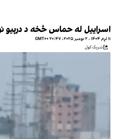
اسراییل له حماس څخه د درېیو ن
۱۱ لړم ۱۴۰۴ - ۲ نومبر ۲۰۲۵، ۲۰:۴۷ GMT+۰
شریک کول