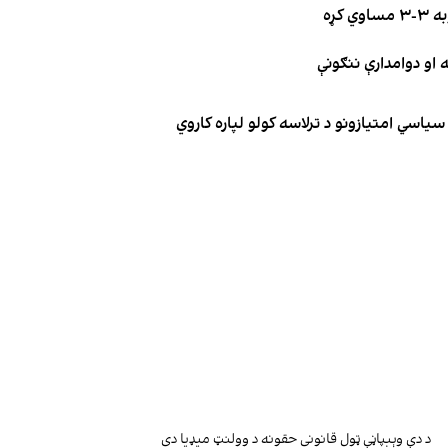
کړه
یاسي امتیازونو د ترلاسه کولو لپاره کاروي
د دې وېبپاڼې ټول قانوني حقونه د وولنټ میډیا دي