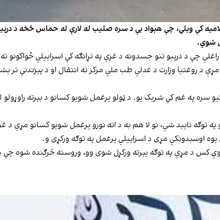
علامیه کې ویلي، چې هېواد یې د سره صلیب له لارې له حماس څخه د درې
ل شوي.
غلي چې د درېیو تنو جسدونه د غزې په تړانګه کې اسراییلي ځواکونو ته
ي د روغتیا وزارت د عدلي طب ملي مرکز ته انتقال او د پېژندنې تر بش
نیو سره په غم کې شریک یو. د ټولو یرغمل شویو کسانو د بېرته راوړولو ل
په توګه تایید شي، نو لا هم به د اته نورو یرغمل شویو کسانو مړي د غ
وه اوسېدونکي مړی د اسراییلي یرغمل په توګه ورکړی و.
وي کس د مړي په توګه بېرته ورکړل شوی وو، وروسته څرګنده شوه چې