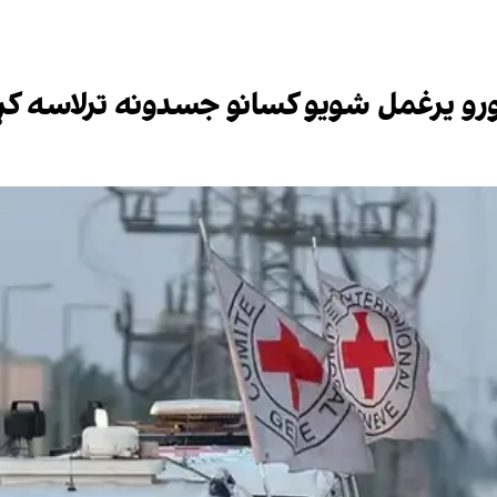
ورو یرغمل شویو کسانو جسدونه ترلاسه کړ