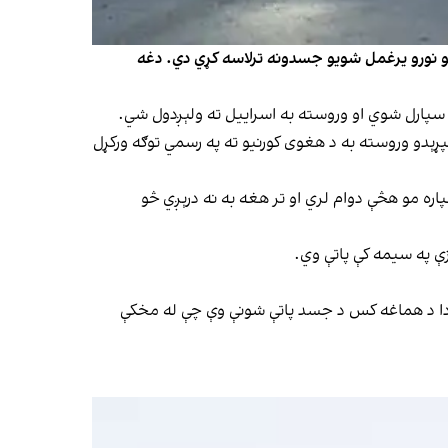
یو نورو یرغمل شویو جسدونه ترلاسه کړي دي. دغه
 سپارل شوي او وروسته به اسراییل ته ولېږدول شي.
پړېدو وروسته به د هغوی کورنیو ته په رسمي توګه ورکړل
پاره مو هڅې دوام لري او تر هغه به نه درېږي څو
زې په سیمه کې پاتې وي.
 دا د هماغه کس د جسد پاتې شونې وې چې له مخکې