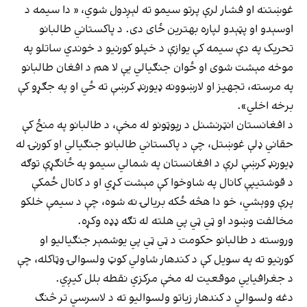
غوښتنه او فشار لرې پرتو سیمو ته لېږدول شوي، « دا سیمه د
اوسېدو او پټېدو لپاره بهترین ځای دی. د پاکستاني طالبانو
تحریک په دې سیمه کې یوازې د خپلو کورنیو د خوندي ساتلو په
موخه مېشت شوی او ځوان جنګیالي یې لا هم د افغان طالبانو
په مرسته، تجهیز او لارښوونه ډیورنډ کرښې ته ځي او په جګړو کې
برخه اخلي».
د افغانستان انټرنشنل د رپوټونو له مخې، د طالبانو په منځ کې
حقاني ډلې غوښتل، چې د پاکستاني طالبانو جنګيالي او کورنۍ له
ډيورنډ کرښې لرې د افغانستان په شمالي سيمو په ځانګړې توګه
د قوشتيپې کانال په شاوخوا کې مېشت کړي او د کانال ځمکې
پرې ووېشي، خو دا هڅه ځکه بریالۍ نه شوه، چې د سيمې خلکو
مخالفت وښود او ټي ټي پي هلته له تګه ډډه وکړه.
وروسته د طالبانو حکومت د ټي ټي پي یوشمېر جنګياليو او
کورنیو ته په سويل کې د کندهار شاولي کوټ ولسوالۍ وټاکله، چې
د جغرافيايي موقعیت له مخې مرکزي نقطه بلل کيږي.
دغه ولسوالي د کندهار زياتو ولسواليو ته د لاسرسي تر څنګ