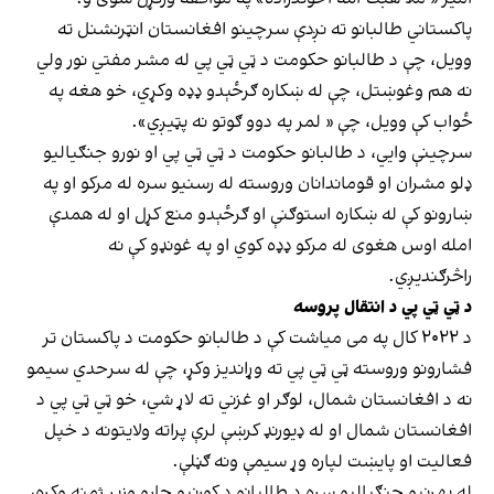
پاکستاني طالبانو ته نږدې سرچینو افغانستان انټرنشنل ته
وویل، چې د طالبانو حکومت د ټي ټي پي له مشر مفتي نور ولي
نه هم وغوښتل، چې له ښکاره ګرځېدو ډډه وکړي، خو هغه په
ځواب کې وویل، چې « لمر په دوو ګوتو نه پټیږي».
سرچینې وايي، د طالبانو حکومت د ټي ټي پي او نورو جنګیالیو
ډلو مشران او قوماندانان وروسته له رسنیو سره له مرکو او په
ښارونو کې له ښکاره استوګنې او ګرځېدو منع کړل او له همدې
امله اوس هغوی له مرکو ډډه کوي او په غونډو کې نه
راڅرګندیږي.
د ټي ټي پي د انتقال پروسه
د ۲۰۲۲ کال په می میاشت کې د طالبانو حکومت د پاکستان تر
فشارونو وروسته ټي ټي پي ته وړاندیز وکړ، چې له سرحدي سیمو
نه د افغانستان شمال، لوګر او غزني ته لاړ شي، خو ټي ټي پي د
افغانستان شمال او له ډیورنډ کرښې لرې پراته ولایتونه د خپل
فعالیت او پایښت لپاره وړ سیمې ونه ګڼلې.
له بهرنیو جنګیالیو سره د طالبانو د کورنیو چارو وزیر ژمنه وکړه،