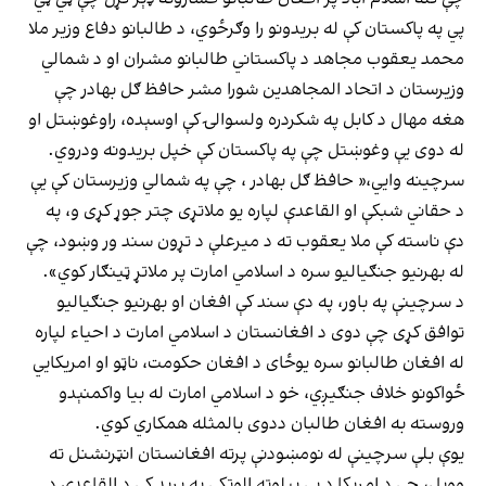
پي په پاکستان کې له بریدونو را وګرځوي، د طالبانو دفاع وزیر ملا
محمد یعقوب مجاهد د پاکستاني طالبانو مشران او د شمالي
وزیرستان د اتحاد المجاهدین شورا مشر حافظ ګل بهادر چې
هغه مهال د کابل په شکردره ولسوالۍ کې اوسېده، راوغوښتل او
له دوی یې وغوښتل چې په پاکستان کې خپل بریدونه ودروي.
سرچینه وايي،« حافظ ګل بهادر ، چې په شمالي وزیرستان کې یې
د حقاني شبکې او القاعدې لپاره یو ملاتړی چتر جوړ کړی و، په
دې ناسته کې ملا یعقوب ته د میرعلې د تړون سند ور وښود، چې
له بهرنیو جنګیالیو سره د اسلامي امارت پر ملاتړ ټینګار کوي».
د سرچینې په باور، په دې سند کې افغان او بهرنیو جنګیالیو
توافق کړی چې دوی د افغانستان د اسلامي امارت د احیاء لپاره
له افغان طالبانو سره یوځای د افغان حکومت، ناټو او امریکايي
ځواکونو خلاف جنګیږي، خو د اسلامي امارت له بیا واکمنېدو
وروسته به افغان طالبان ددوی بالمثله همکاري کوي.
یوې بلې سرچینې له نومښودنې پرته افغانستان انټرنشنل ته
وویل، چې د امریکا د بې پیلوټه الوتکې په برید کې د القاعدې د