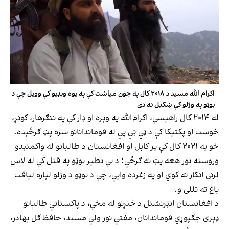
اکرام الله مسید د ۲۰۱۸ کال په جون میاشت کې په یوه ویډیو کې وویل چې د
بوټو په وژلو کې ښکیل نه دی
له ۲۰۱۴ کال راهیسې، اکرام‌الله په وېره او ډار کې په ننګرهار، کونړ،
خوست او پکتیکا کې د ټي ټي پي له قوماندانانو سره پټ ګرځېده.
خو په ۲۰۲۱ کال کې پر کابل او افغانستان د طالبانو له واکمنېدو
وروسته نور هغه پټ نه ګرځي؛ د بې نظیر بوټو په قتل کې له لاس
لرنې انکار نه کوي او په زغرده وايي، چې د بوټو د وژلو لپاره لیاقت
باغ ته تللی و.
د افغانستان انټرنشنل د څیړنو له مخې، د پاکستاني طالبانو
ډېری جګپوړي قوماندانان، مفتي نور ولي مسید، حافظ ګل بهادر،