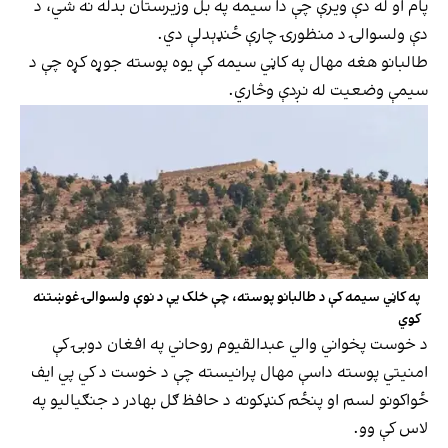
پام او له دې ویرې چې دا سیمه په بل وزیرستان بدله نه شي، د
دې ولسوالۍ د منظورۍ چارې ځنډېدلې دي.
طالبانو هغه مهال په کاڼي سیمه کې یوه پوسته جوړه کړه چې د
سیمې وضعیت له نږدې وڅاري.
په کاڼي سیمه کې د طالبانو پوسته، چې خلک یې د نوې ولسوالۍ غوښتنه
کوي
د خوست پخواني والي عبدالقیوم روحاني په افغان دوبۍ کې
امنیتي پوسته داسې مهال پرانیسته چې د خوست د کي پي ایف
ځواکونو لسم او پنځم کنډکونه د حافظ ګل بهادر د جنګیالیو په
لاس کې وو.