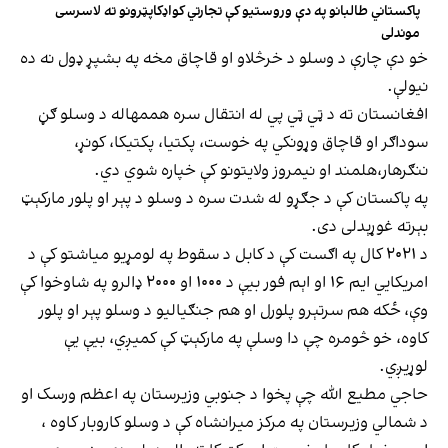
پاکستاني طالبانو په دې وروستیو کې تجارتي کواډکاپټرونو ته لاسرسی
موندلی
خو دې چارې د وسلو د خرڅلاو او قاچاق مخه په بشپړ ډول نه ده
نیولې.
افغانستان ته د ټي ټي پي له انتقال سره هممهاله د وسلو ګڼ
سوداګر او قاچاق وړونکي په خوست، پکتیا، پکتیکا، کونړ،
ننګرهار،هلمند او نیمروز ولایتونو کې خپاره شوي دي.
په پاکستان کې د جګړو له شدت سره د وسلو د پېر او پلور مارکېټ
بېرته غوړېدلی دی.
د ۲۰۲۱ کال په اګست کې د کابل د سقوط په لومړیو میاشتو کې د
امریکايي ایم ۱۶ او اېم فور بیې د ۱۰۰۰ او ۲۰۰۰ ډالرو په شاوخوا کې
وې، ځکه هم سرتېرو پلورل او هم جنګیالیو د وسلو پېر او پلور
کاوه، خو څومره چې دا وسلې په مارکېټ کې کمیږي، بیې یې
لوړيږي.
حاجي مطیع الله چې پخوا د جنوبي وزیرستان په اعظم ورسک او
د شمالي وزیرستان په مرکز میرانشاه کې د وسلو کاروبار کاوه ،