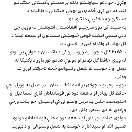
وکړي، خو دغو سپارښتنو دلته پر میشتو پاکستاني جنګیالیو
اغیز نه دی کړی ځکه ډېری بهرني جنګیالي د طالبانو د
«سنګرونو» مخکیني ملګري دي.
په سیمه کې دوو سرچینو افغانستان انټرنشنل ته وویل چې
ددې سیمې امنیت قومي څلویښتی سمبالوي او سیمه عملا د
ګل بهادر تر واک او کنټرول لاندې ده.
د ۲۰۲۵ کال د جون په وروستیو کې د پاکستان د هوايي بریدونو
له وېرې حافظ ګل بهادر او مولوي صادق نور داوړ د پکتیکا له
برمل او د خوست له شمل ولسوالیو څخه ناڅرګند لوري ته
ووتل.
دوو سرچینو د جولای پر اتمه افغانستان انټرنشنل ته وویل، چې
حافظ ګل بهادر او د هغه دوه نور قوماندانان قاري اسماعیل او
اخترمحمد خلیل په برمل ولسوالۍ کې اوسېدل، خو پنځه ورځې
وړاندې له دې سیمې وتلي دي.
مولوي صادق نور داوړ او د هغه دوو محلي قوماندانانو مولوي
صدیق الله او سید انار د خوست په شمل ولسوالۍ او د ډیورنډ