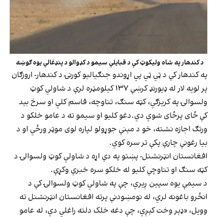
د کندهار په شاه ولیکوټ کې د قبایلي سیمو د کډوالو د پنډغالي یوه ګوښه
په کندهار کې د ټي ټي پي اړوندو جنګیاليو کورنۍ د کندهار- اروزګان
پر لويه لار له ډیورنډ کرښې ۱۳۷ کیلومټره لرې د شاولي کوټ
ولسوالۍ په کريزګي، کټه سنګ، تناوچه، قاسم کلي او سرخ بېد
کې ځای پرځای شوي دي.دغو کليو او سيمو ته د عامو خلکو د
ورتګ اجازه نشته، خو د مېنې جوړولو لپاره لوی موټر ورځي او د
بیا رغونې چارې پکې تر سره کوي.
افغانستان انټرنشنل- پښتو په دې اړه د شاولي کوټ ولسوالۍ د
کټه سنګ او تناوچې کليو له خلکو سره خبرې وکړې.
د سيمې يوه سپين ږیري، چې په شاولي کوټ ولسوالۍ کې د
انځرو باغونه لري، له نومښودنې پرته افغانستان انټرنشنل ته
وویل، «ډېر وخت کېږي، چې دغه خلک دلته راغلي دي، له عامو