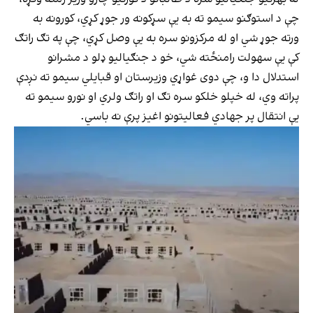
چې د استوګنو سیمو ته به یې سړکونه ور جوړ کړي، کورونه به
ورته جوړ شي او له مرکزونو سره به یې وصل کړي، چې په تګ راتګ
کې یې سهولت رامنځته شي، خو د جنګیالیو ډلو د مشرانو
استدلال دا و، چې دوی غواړي وزیرستان او قبایلي سیمو ته نږدې
پراته وي، له خپلو خلکو سره تګ او راتګ ولري او نورو سیمو ته
یې انتقال پر جهادي فعالیتونو اغیز پرې نه باسي.