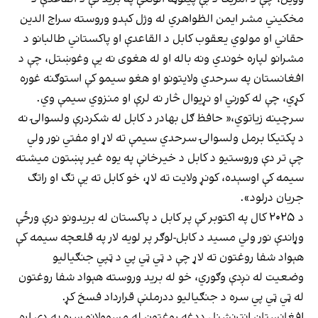
مخکیني مشر ایمن الظواهري له وژل کېدو وروسته سراج الدین
حقاني او مولوي یعقوب کابل د القاعدې او پاکستاني طالبانو د
مشرانو لپاره خوندي ونه باله او له هغوی نه یې وغوښتل، چې د
افغانستان په سرحدي ولایتونو او هغو سیمو کې استوګنه غوره
کړي، چې له کورني او نړیوال څار نه لرې او منزوي سیمې وي.
سرچینه زیاتوي،« حافظ ګل بهادر د کابل له شکردرې ولسوالۍ نه
د پکتیکا برمل ولسوالۍ سرحدي سیمې ته لاړ او مفتي نور ولي
چې تر دې وروستیو د کابل د خیرخانې په یوه غیر پښتون میشته
سیمه کې اوسېده، کونړ ولایت ته لاړ، خو کابل ته یې تګ او راتګ
جریان درلود».
د ۲۰۲۵ کال په اکتوبر کې پر کابل د پاکستان له بریدونو درې ورځې
وړاندې نور ولي مسید د کابل-لوګر پر لویه لار په قلعچه سیمه کې
هېواد شفا روغتون ته لاړ چې د ټي ټي پي د ټپي جنګیالیو
وضعیت له نږدې وګوري، خو له برید وروسته هېواد شفا روغتون
له ټي ټي پي سره د جنګیالیو ددرملنې قرارداد فسخ کړ.
افغانستان انټرنشنل ددغه روغتون له مسوولانو سره په دې اړه