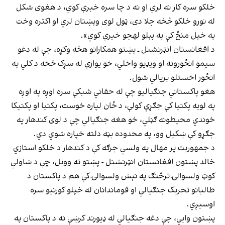
خلکو سره کار نه لري او نه د چا سره خبرې کوي، د هغوی شکل
له نورو خلکو څخه جلا دی، ټول لوی وېښتان لري او اکثره وخت
په خپل منځ کې په بېلو لهجو خبرې کوي».
د افغانستان انټرنشنل ـ پښتو همکارانو هڅه وکړه، چې له دغو
سیمو انځورونه او ويډيو واخلي، خو یوازې له سړک څخه د کلي په
انځور اخستلو بریالي شول.
هغو پاکستاني جنګیالیو چې له حقاني شبکې سره اوږه په اوږه
په لویه پکتیا کې جګړې کولې، د ځان لپاره خوست، پکتیا او پکتیکا
خوندي محیطونه ګڼلي، خو هغه جنګیالي چې د لوی کندهار په
جګړو کې ښکیل وو، په محدوده بڼه دلته خپاره شوي دي.
د جمهوریت پر مهال په ولسي جرګه کې د کندهار د خلکو استازي
خالد پښتون افغانستان انټرنشنل - پښتو ته وویل، چې د شاولي
کوټ ولسوالۍ ترڅنګ په نېش ولسوالۍ کې هم د پاکستان د
طالبانو تحریک جنګیالي او قوماندانان له خپلو کورنیو سره
اوسیږي.
پښتون وايي، چې دغه جنګیالي له ډیورند کرښې نه د پاکستان په