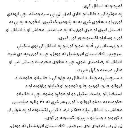
کمپونو ته انتقال کړې.
په هوکړه کې د طالبانو ادارې له ټي ټي پي سره ومنله، چې اړوندې
کورنۍ او د هغوی غړي به نه بایومټریک کیږي، انځورونه به یې نه
اخستل کیږي او هرې کورنۍ ته به میاشتنی معاش او د انتقال او
کور د وسایلو لګښتونه ور کول کیږي.
د وزیرستاني بې ځایه شویو کورنیو په انتقال کې یوې ښکیلې
سرچینې افغانستان انټرنشنل ته وویل، چې « کورنۍ په دې شرط
انتقال ته رضامندې شوې، چې د هغوی محرمیت وساتل شي او
مالي مرسته ورکړل شي».
د سرچینې په وینا، د انتقال په چاره کې د طالبانو حکومت د
کډوالو چارو، کورنیو چارو قومونو او قبایلو وزارتونه او د
استخباراتو ریاست ښکیل وو او هوکړه وشوه، چې د طالبانو
حکومت به ددغو کډوالو د کورنۍ هر غړي ته ۴۰ ډالره میاشتنی
معاش، د انتقال لپاره ۵۰۰ ډالره، د کرایې لګښتونه او په غزني کې
د کورونو د وسایلو د پېرلو لګښتونه ور کوي.
ټي ټي پي ته نږدې یوې سرچینې افغانستان انټرنشنل ته وویل،