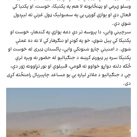
وسلو زېرمې او پټنځایونه لا هم په پکتیکا، خوست، او پکتیا کې
فعال دي او یوازې کورنۍ یې په سمبولیک ډول غزني ته لیږدول
شوې دي.
سرچینې وايي، دا پروسه تر دې دمه یوازې په کندهار، خوست او
پکتیکا کې پیل شوې، خو په کونړ او ننګرهار کې لا نه ده عملي
شوې. د امنیتي چارو شنونکي وايي، پاکستان ډېری له خوست او
پکتیکا سره پر ډیورنډ کرښه د جنګیالیو له حضور نه ویره لري
ځکه دلته دواړو خواوو ته قومي، قبیلوي او نور تړاوونه ژور دي،
چې د جنګیالیو د ملاتړ لپاره یې یو مساعد چاپیریال رامنځته کړی
دی.