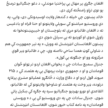
افغان جګړې پر مهال یې پراختیا موندلې، د دغو جنګیالیو ترمنځ
یو نوی تړاو رامنځته کړی دی.
خالد پښتون چې خپله د کندهار ولایت اوسېدونکی دی، وايي، په
دې وروستیو میاشتو کې سویلي ولایتونو او حتا فراه او بادغیس
ته د افغان طالبانو مړي له بلوچستان او خیبرپښتونخوا نه
راوړل شوي او کورنیو ته یې سپارل شوي دي.
پښتون افغانستان انټرنشنل ته وویل، « په تېر جمهوریت کې هم
د شاولي کوټ همدا ساحې ناامنه وې، چې د طالبانو ډېر قوي
مرکزونه وو او جنګونه یې کول».
جنرال سمیع سادات چې د پخوانۍ افغان اردو تر ټولو ځوان
قوماندان و او د جمهوري دولت پرمهال یې په هلمند کې د ۲۱۵
میوند قول اردو او د دفاع وزارت د ځانګړو عملیاتو مشري پرغاړه
درلوده، ډېر وخت په هلمند او شاوخوا ولایتونو کې له طالبانو،
القاعدې او نورو بهرنیو جنګیالیو سره په جګړه کې ښکیل پاتې
شوی. جنرال سادات چې په دې وروستیو کې یې د « وروستی
قوماندان» په نامه کتاب خپور شوی، افغانستان انټرنشنل ته