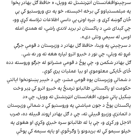
سرچینوافغانستان انټرنشنل ته وویل، « حافظ ګل بهادر پخوا
په مېلمستیاوو کې برخه اخېسته، خو په دې وروستیو کې یې
ځان ګوښه کړی و. تېره اونۍ یې داسې اطلاعات ترلاسه کړي وو،
چې کېدای شي د پاکستان تر برید لاندې راشي، له همدې امله
اوس له سیمې وتلی دی».
د سرچینې په وینا، حافظ ګل بهادر د وزیرستان د قومي جرګې
غړو ته ویلي، چې نور د خبرو اترو لپاره هغه ته ور نه شي.
ګل بهادر شکمن و، چې پوځ د قومي مشرانو له جرګو وروسته دده
ځای ځایکی معلوموي او بیا عملیات پرې کوي.
د شمالي وزیرستان یوه قومي مشر، چې د خیبر پښتونخوا ایالتي
حکومت او پاکستاني طالبانو ترمنځ په خبرو اترو کې ډېر وخت
ښکیل پاتې شوی، افغانستان انټرنشنل ته وویل، چې «د
پاکستان پوځ د جون میاشتې په وروستیو کې د شمالي وزیرستان
د اتمانزي وزیرو قبیلې ته، چې د ګل بهادر اړوند قبیله ده، ضرب
الاجل ور کړی و، چې یا له طالبانو سره خبرې وکړي او هغوی په
خپلو سیمو کې له بریدونو را وګرځوي او یاپه سیمه کې پوځي