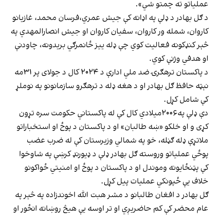
عملیاتو ته چمتو شي».
د ګل بهادر د ډلې په اډانه کې جیش عمري،فرسان محمد، غازیانو
کاروان، شمله ور کاروان، سفیان کاروان او جیش انصارالمهدي په
څېر کنډکونه فعالیت کوي چې ډله ییز ځانمرګي بریدونه، چاودنې
او هدفي وژنې کوي.
د پاکستان ترهګرۍ ضد ملي ادارې د ۲۰۲۴ کال د جولای پر ۳۱مه
نېټه حافظ ګل بهادر او د هغه ډله د ترهګرو سازمانونو په نوملړ
کې شامل کړل.
دې ډلې په۲۰۰۶میلادي کال کې له پاکستاني حکومت سره تړون
کړی و او خلکو «ښه طالبان» او د پاکستان د پوځ او استخباراتو
ملاتړې ډله ګڼله، خو په شمالي وزیرستان کې له ضرب عضب
پوځي عملیاتو وروسته ګل بهادر ډلې د ډیورنډ کرښې په شاوخوا
کې پټنځایونه وموندل او د پاکستان د پوځ او امنیتي ځواکونو
خلاف یې ځپونکي عملیات پیل کړل.
ګل بهادر د افغان طالبانو د مشر هبت الله اخوندزاده په څېر په
عام محضر کې کم حاضریږي او تر اوسه یې هیڅ روښانه انځور او