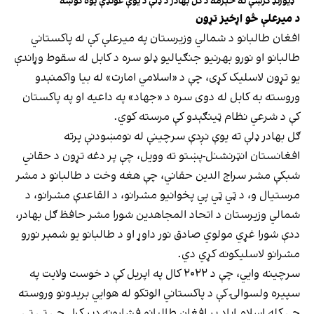
ډیورنډ کرښې ته څېرمه د ګل بهادر د ډلې د یوې غونډې یوه ګوښه
د میرعلې څو اړخیز تړون
افغان طالبانو د شمالي وزیرستان په میرعلې کې له پاکستاني
طالبانو او نورو بهرنیو جنګیالیو ډلو سره د کابل له سقوط وړاندې
یو تړون لاسلیک کړی، چې د «اسلامي امارت» له بیا واکمنېدو
وروسته به کابل له دوی سره د «جهاد» په داعیه او په پاکستان
کې د شرعي نظام ټینګېدو کې مرسته کوي.
ګل بهادر ډلې ته یوې نږدې سرچینې له نومښودنې پرته
افغانستان انټرنشنل-پښتو ته وویل، چې پر دغه تړون د حقاني
شبکې مشر سراج الدین حقاني، چې هغه وخت د طالبانو د مشر
مرستیال و، د ټي ټي پي پخوانیو مشرانو، د القاعدې مشرانو، د
شمالي وزیرستان د اتحاد المجاهدین شورا مشر حافظ ګل بهادر،
ددې شورا غړي مولوي صادق نور داوړ او د طالبانو یو شمېر نورو
مشرانو لاسلیکونه کړي دي.
سرچینه وايي، چې د ۲۰۲۲ کال په اپریل کې د خوست ولایت په
سپیره ولسوالۍ کې د پاکستاني الوتکو له هوايي بریدونو وروسته
چې کله اسلام اباد پر افغان طالبانو فشارونه ډېر کړل چې ټي ټي