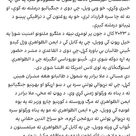
خبرې وکړې، خو ویې ویل، چې دوی د جنګیالیو درملنه نه کوي، او
نه له چا سره قرارداد لري، خو په روغتون کې د ترافیکي پېښو د
ټپیانو درملنه کیږي.
د ۲۰۲۳ کال د جون پر لومړۍ نېټه د ملګرو ملتونو امنیت شورا په
خپل رپوټ کې وویل، چې په کابل کې د ایمن الظواهري وژل کېدو
ځینې طالبان بې باوره کړل،چې دوی د القاعدې د مشر د حضور
په اړه دوکه شوي دي. ځینو نوروداسې انګیرله چې د الظواهري
استوګنځای په لوی لاس امریکا ته افشا شوی دی.
دې مسالې د ملا برادر په شمول د طالبانو هغه مشران هیښ
کړل، چې له نړیوالې ټولنې سره یې د ښو اړیکو او بهرنیو جنګیالیو
ته د پناه نه ورکولو ژمنې کړې وې. د رپوټ له مخې، ملا برادر د
ایمن الظواهري له مرګ وروسته د کورنیو چارو وزیر ته په یوه
غونډه کې وویل، چې « ایمن الظواهري ته مو په پناه ورکولو سره
زه نړیوالې ټولنې ته دروغجن کړم»، خو سراج الدین حقاني په
ځواب کې ورته وویل، چې په کابل کې الظواهري ته مېلمستون د
امیر « ملا هبت الله اخوندزاده» په موافقه ورکړل شوی و.