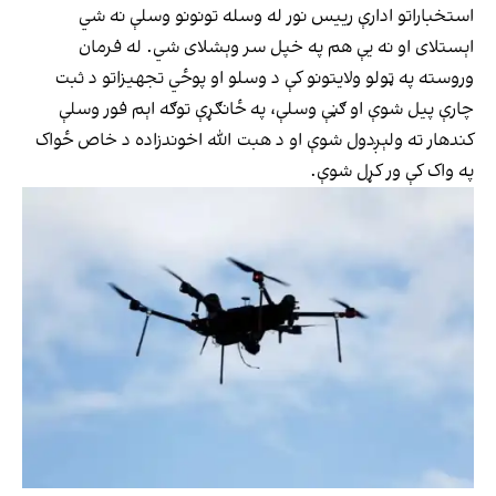
استخباراتو ادارې رییس نور له وسله تونونو وسلې نه شي
اېستلای او نه یې هم په خپل سر وېشلای شي. له فرمان
وروسته په ټولو ولایتونو کې د وسلو او پوځي تجهیزاتو د ثبت
چارې پیل شوې او ګڼې وسلې، په ځانګړې توګه اېم فور وسلې
کندهار ته ولېږدول شوې او د هبت الله اخوندزاده د خاص ځواک
په واک کې ور کړل شوې.