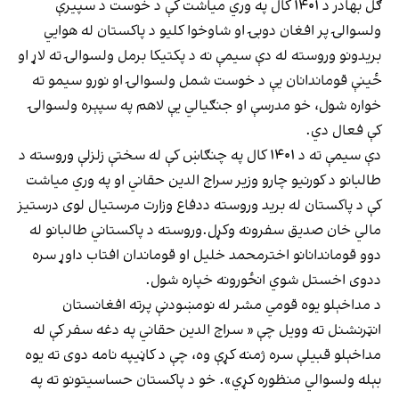
ګل بهادر د ۱۴۰۱ کال په وري میاشت کې د خوست د سپیرې
ولسوالۍ پر افغان دوبۍ او شاوخوا کلیو د پاکستان له هوايي
بریدونو وروسته له دې سیمې نه د پکتیکا برمل ولسوالۍ ته لاړ او
ځینې قوماندانان یې د خوست شمل ولسوالۍ او نورو سیمو ته
خواره شول، خو مدرسې او جنګیالي یې لاهم په سپېره ولسوالۍ
کې فعال دي.
دې سیمې ته د ۱۴۰۱ کال په چنګاښ کې له سختې زلزلې وروسته د
طالبانو د کورنیو چارو وزیر سراج الدین حقاني او په وري میاشت
کې د پاکستان له برید وروسته ددفاع وزارت مرستیال لوی درستیز
مالي خان صدیق سفرونه وکړل.وروسته د پاکستاني طالبانو له
دوو قوماندانانو اخترمحمد خلیل او قوماندان افتاب داوړ سره
ددوی اخستل شوي انځورونه خپاره شول.
د مداخېلو یوه قومي مشر له نومښودنې پرته افغانستان
انټرنشنل ته وویل چې « سراج الدین حقاني په دغه سفر کې له
مداخېلو قبیلې سره ژمنه کړې وه، چې د کاڼيپه نامه دوی ته یوه
بېله ولسوالي منظوره کړي». خو د پاکستان حساسیتونو ته په