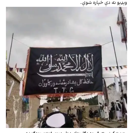
ویډیو نه دي خپاره شوي.