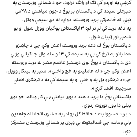
کرښې په اوږدو کې تګ او راتګ درلود، خو د شمالي وزیرستان په
میرعلې سیمه کې د پاکستان پر پوځ د جون میاشتې د ۲۸مې
نېټې له ځانمرګي برید وروسته، دواړه له دې سیمې ووتل.
په دغه برید کې لږ تر لږه ۱۳پاکستاني پوځیان ووژل شول او یو
شمېر نور ټپيان شول.
د پاکستان پوځ له دغه برید وروسته اعلان وکړ، چې د چاڼیزو
عملیاتو په ترڅ کې یې په سیمه کې ۱۴ وسله وال جنګیالي وژلي
دي.د پاکستان د پوځ لوی درستیز عاصم منیر له برید وروسته
اعلان وکړ، چې « له عاملینو به غچ واخلي». منیر په ټینګار وویل،
چې«د ترهګرو پل به واخلي او په سیمه کې به د ترهګرۍ اصلي
سرچينه افشا کړي».
پاکستاني پوځ دا برید د هند د یوې نیابتي ډلې کار وباله، خو نوی
ډیلی دا ډول تورونه ردوي.
د برید مسوولیت د حافظ ګل بهادر په مشرۍ اتحادالمجاهدین
ډلې ومانه، چې فعالیتونه یې ډېری پر شمالي وزیرستان متمرکز
دي.