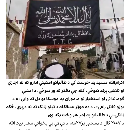
اکرام‌الله مسید په خوست کې د طالبانو امنیتي ادارو ته له اجازې
او تلاشۍ پرته ننوځي. کله چې دفتر ته ور ننوځي، د امنیې
قوماندانۍ او استخباراتو ماموران په موسکا یو بل ته وايي: « د
بوټو قاتل راغی». د ده موټر هیڅکله د تېلو ټانک ته نه درېږي، ځکه
ټانکۍ یې د طالبانو په امر هر وخت ډکه وي.
د ۲۰۰۷ کال د ډسمبر پر۲۷مه، د ټي ټي پي پخواني مشر بیت‌الله