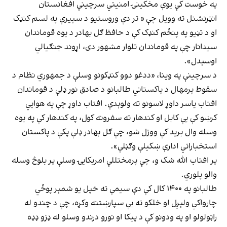
په خوست کې یوې مخکینۍ امنیتي سرچینې افغانستان
انټرنشنل ته وویل چې « تر دې وروستیو د سپیرې په لسم کنډک
او د تڼیو په پنځم کنډک کې د حافظ ګل بهادر د یوه قوماندان
سیدانار چې په قوماندان تلوار مشهور دی، اړوند جنګیالي
اوسېدل».
د سرچینې په وینا، «ددغو دوو کنډکونو وسلې د جمهوري نظام د
سقوط پرمهال د پاکستاني طالبانو د صادق نور ډلې د قوماندان
افتاب یاسر داوړ لاسونو ته ولوېدې. افتاب داوړ چې په هوايي
کرښو کې یې کابل او کندهار ته سفرونه کول، په کندهار کې په یوه
وسله وال برید کې ووژل شو، چې ګل بهادر ډلې پکې د پاکستان
استخباراتي ادارې ښکیلې وګڼلې».
پر افتاب الله شک و، چې پرمختللې امریکايۍ وسلې پر بلوڅ وسله
والو پلوري.
طالبانو په ۱۴۰۰ کال کې دې سیمې ته خپل یو شمېر پوځي
چارواکي ولېږل او خلکو ته یې سپارښتنه وکړه، چې د چندو له
راټولولو او په ودونو کې د پیکا او نورو درندو وسلو له ډزو ډډه