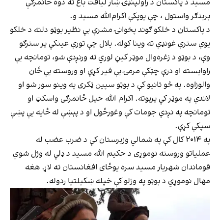
مسید د پاکستان د راولپنډۍ ښار لیاقت باغ ته دوه ځانمرګي
بریدګر واستول ، چې یوپکې اکرام‌الله مسید و.
د پاکستان د خلکو ګوند پخوانۍ مشرې بې نظیر بوټو دلته د خلکو
یوې سترې غونډې ته وینا کوله. بلال چې تورې عینکې پر سترګو
وې، د بوټو د زغره‌وال موټر کیڼ لوري ته ورنږدې شو، تومانچه یې
راوایسته او درې چټکې مرمۍ یې فیر کړې او وروسته یې ځان
والوزاوه. په څو ثانیو کې د بوټو سپین ټکری په وینو سور شو او
لاندې په موټر کې پرېوته. اکرام الله خپل ځانمرګی واسکټ او
تومانچه په نږدې جومات کې وغورځول او د پېښې له ځایه یې پښې
سپکې کړې.
په ۲۰۱۴ کال کې په شمالي وزیرستان کې د ضرب عضب له
عملیاتو وروسته نوموړی د حکیم الله مسید د ډلې له وژل شوي
قوماندان شهریار مسید سره یوځای افغانستان ته لاړ. هغه
مهال نوموړي د بوټو په وژلو کې خپله ښکیلتیا ردوله.