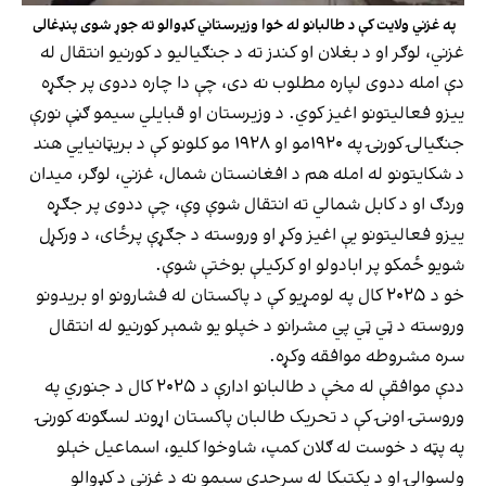
په غزني ولایت کې د طالبانو له خوا وزیرستاني کډوالو ته جوړ شوی پنډغالی
غزني، لوګر او د بغلان او کندز ته د جنګیالیو د کورنیو انتقال له
دې امله ددوی لپاره مطلوب نه دی، چې دا چاره ددوی پر جګړه
ییزو فعالیتونو اغیز کوي. د وزیرستان او قبایلي سیمو ګڼې نورې
جنګیالۍ کورنۍ په ۱۹۲۰مو او ۱۹۲۸ مو کلونو کې د بریټانیايي هند
د شکایتونو له امله هم د افغانستان شمال، غزني، لوګر، میدان
وردګ او د کابل شمالي ته انتقال شوې وې، چې ددوی پر جګړه
ییزو فعالیتونو یې اغیز وکړ او وروسته د جګړې پرځای، د ورکړل
شویو ځمکو پر ابادولو او کرکیلې بوختې شوې.
خو د ۲۰۲۵ کال په لومړیو کې د پاکستان له فشارونو او بریدونو
وروسته د ټي ټي پي مشرانو د خپلو یو شمېر کورنیو له انتقال
سره مشروطه موافقه وکړه.
ددې موافقې له مخې د طالبانو ادارې د ۲۰۲۵ کال د جنوري په
وروستۍ اونۍ کې د تحریک طالبان پاکستان اړوند لسګونه کورنۍ
په پټه د خوست له ګلان کمپ، شاوخوا کلیو، اسماعیل خېلو
ولسوالۍ او د پکتیکا له سرحدي سیمو نه د غزني د کډوالو