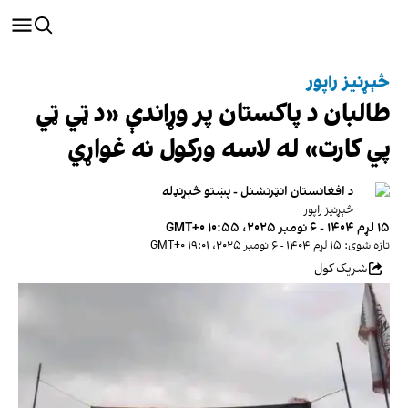
څېړنیز راپور
طالبان د پاکستان پر وړاندې «د ټي ټي
پي کارت» له لاسه ورکول نه غواړي
د افغانستان انټرنشنل - پښتو څېړنډله
څېړنیز راپور
۱۵ لړم ۱۴۰۴ - ۶ نومبر ۲۰۲۵، ۱۰:۵۵ GMT+۰
تازه شوی: ۱۵ لړم ۱۴۰۴ - ۶ نومبر ۲۰۲۵، ۱۹:۰۱ GMT+۰
شریک کول