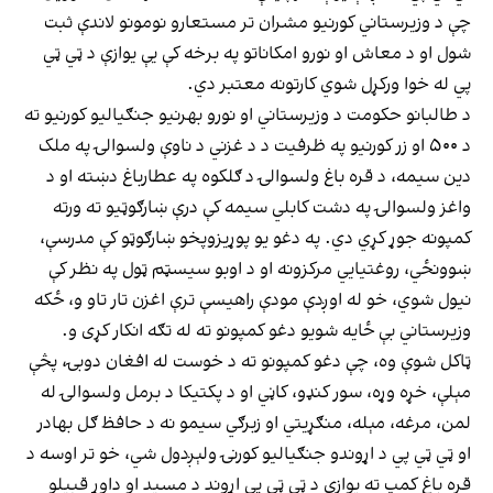
چې د وزیرستاني کورنیو مشران تر مستعارو نومونو لاندې ثبت
شول او د معاش او نورو امکاناتو په برخه کې یې یوازې د ټي ټي
پي له خوا ورکړل شوي کارتونه معتبر دي.
د طالبانو حکومت د وزیرستاني او نورو بهرنیو جنګیالیو کورنیو ته
د ۵۰۰ او زر کورنیو په ظرفیت د د غزني د ناوې ولسوالۍ په ملک
دین سیمه، د قره باغ ولسوالۍ د ګلکوه په عطارباغ دښته او د
واغز ولسوالۍ په دشت کابلي سیمه کې درې ښارګوټيو ته ورته
کمپونه جوړ کړي دي. په دغو یو پوړیزوپخو ښارګوټو کې مدرسې،
ښوونځي، روغتیايي مرکزونه او د اوبو سیسټم ټول په نظر کې
نیول شوي، خو له اوږدې مودې راهیسې ترې اغزن تار تاو و، ځکه
وزیرستاني بې ځایه شویو دغو کمپونو ته له تګه انکار کړی و.
ټاکل شوې وه، چې دغو کمپونو ته د خوست له افغان دوبۍ، پڅې
مېلې، خړه وړه، سور کنډو، کاڼي او د پکتیکا د برمل ولسوالۍ له
لمن، مرغه، مېله، منګړیتي او زبرګي سیمو نه د حافظ ګل بهادر
او ټي ټي پي د اړوندو جنګیالیو کورنۍ ولېږدول شي، خو تر اوسه د
قره باغ کمپ ته یوازې د ټي ټي پي اړوند د مسید او داوړ قبیلو