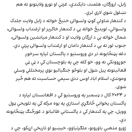
زابل، اروزګان، هلمند، دایکندي، غزني او نورو ولایتونو ته هم
نښلول شوې لارې لري.
د کندهار شاولي کوټ ولسوالۍ ختيځ خواته د زابل ولايت جلدک
ولسوالي، لويديځ خواته يې د کندهار خاکريز او ارغنداب ولسوالۍ،
شمال خواته يې د ارزگان ولايت او د کندهار ميانشين ولسوالۍ،
جنوب لور ته يې د کندهار دامان او ارغنداب ولسوالۍ پرتې دي.
دغه پټنځایونه تر دې وروستیو د پاکستان لپاره سرخوږ
جوړوونکي نه وو، خو کله چې په بلوچستان کې د ټي ټي
فعالیتونه پیل شول او بلوڅو جنګیالیو نوې پرمختللې وسلې
وموندې، اسلام اباد اوس ددې سیمې حساسیت ته هم ځیر
شوی.
د ۲۰۲۴ کال د ډسمبر په وروستیو کې د افغانستان لپاره د
پاکستان پخواني ځانګړي استازي په یوه مرکه کې په تلویحي ډول
وویل، چې په کندهار کې د پاکستاني طالبانو د غورځنګ پټنځایونه
دي.
ژورو مذهبي باورونو، ملګرتیاوو، خیښیو او تاریخي اړیکو، چې د