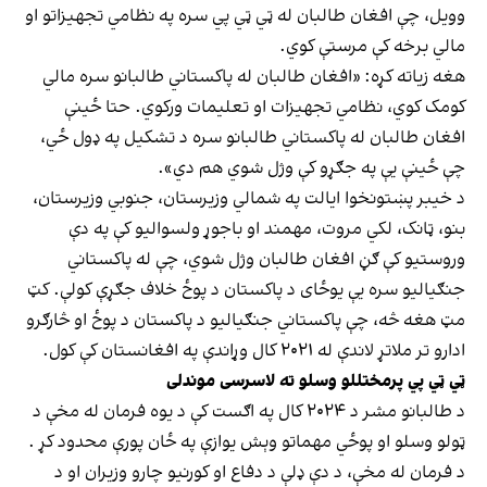
وویل، چې افغان طالبان له ټي ټي پي سره په نظامي تجهیزاتو او
مالي برخه کې مرستې کوي.
هغه زياته کړه: «افغان طالبان له پاکستاني طالبانو سره مالي
کومک کوي، نظامي تجهیزات او تعلیمات ورکوي. حتا ځینې
افغان طالبان له پاکستاني طالبانو سره د تشکيل په ډول ځي،
چې ځینې یې په جګړو کې وژل شوي هم دي».
د خیبر پښتونخوا ایالت په شمالي وزیرستان، جنوبي وزیرستان،
بنو، ټانک، لکي مروت، مهمند او باجوړ ولسوالیو کې په دې
وروستیو کې ګڼ افغان طالبان وژل شوي، چې له پاکستاني
جنګیالیو سره یې یوځای د پاکستان د پوځ خلاف جګړې کولې. کټ
مټ هغه څه، چې پاکستاني جنګیالیو د پاکستان د پوځ او څارګرو
ادارو تر ملاتړ لاندې له ۲۰۲۱ کال وړاندې په افغانستان کې کول.
ټي ټي پي پرمختللو وسلو ته لاسرسی موندلی
د طالبانو مشر د ۲۰۲۴ کال په اګست کې د یوه فرمان له مخې د
ټولو وسلو او پوځي مهماتو وېش یوازې په ځان پورې محدود کړ .
د فرمان له مخې، د دې ډلې د دفاع او کورنیو چارو وزیران او د