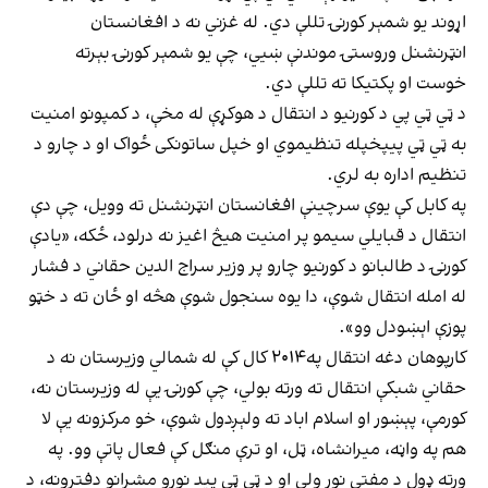
اړوند یو شمېر کورنۍ تللې دي. له غزني نه د افغانستان
انټرنشنل وروستۍ موندنې ښيي، چې یو شمېر کورنۍ بېرته
خوست او پکتیکا ته تللې دي.
د ټي ټي پي د کورنیو د انتقال د هوکړې له مخې، د کمپونو امنیت
به ټي ټي پيپخپله تنظیموي او خپل ساتونکی ځواک او د چارو د
تنظیم اداره به لري.
په کابل کې یوې سرچینې افغانستان انټرنشنل ته وویل، چې دې
انتقال د قبایلي سیمو پر امنیت هیڅ اغیز نه درلود، ځکه، «یادې
کورنۍ د طالبانو د کورنیو چارو پر وزیر سراج الدین حقاني د فشار
له امله انتقال شوې، دا یوه سنجول شوې هڅه او ځان ته د خټو
پوزې اېښودل وو».
کارپوهان دغه انتقال په۲۰۱۴ کال کې له شمالي وزیرستان نه د
حقاني شبکې انتقال ته ورته بولي، چې کورنۍ یې له وزیرستان نه،
کورمې، پېښور او اسلام اباد ته ولېږدول شوې، خو مرکزونه یې لا
هم په واڼه، میرانشاه، ټل، او ترې منګل کې فعال پاتې وو. په
ورته ډول د مفتي نور ولي او د ټي ټي پيد نورو مشرانو دفترونه، د