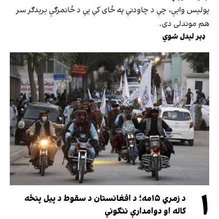
پولیس وايي، چې د چاودنې په ځای کې یې د ځانمرګي بریدګر سر
هم موندلی دی.
ډېر لیدل شوي
۱
د زمري ۱۵مه؛ د افغانستان د سقوط د پیل پنځه
کاله او دوامدارې ننګونې