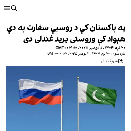
په پاکستان کې د روسیې سفارت په دې
هېواد کې وروستی برید غندلی دی
۲۰ لړم ۱۴۰۴ - ۱۱ نومبر ۲۰۲۵، ۱۹:۱۰ GMT+۰
تازه شوی: ۲۰ لړم ۱۴۰۴ - ۱۱ نومبر ۲۰۲۵، ۲۱:۰۲ GMT+۰
شریک کول