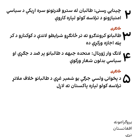
۲
چینایي رسنۍ: طالبان له سترو قدرتونو سره اړیکې د سیاسي
امتیازونو د ترلاسه کولو لپاره کاروي
ځانګړی
۳
طالبانو کروندګرو ته تر ځانګړو شرایطو لاندې د کوکنارو د کر
پټه اجازه ورکړې ده
۴
لانګ وار ژورنال: متحده جبهه د طالبانو پر ضد د جګړې او
سیاسي بدلون شعار ورکوي
ځانګړی
۵
د پخوانۍ ولسي جرګې یو شمېر غړي د طالبانو خلاف ملاتړ
ترلاسه کولو لپاره پاکستان ته لاړل
پروګرامونه
افغانستان
نړۍ