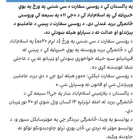
په پاکستان کې د روسیې سفارت د سې شنبې په ورځ په یوې
خبرپاڼه کې په اسلام‌اباد کې د «جي ۱۱» په سیمه کې وروستی
ځانمرګی برید غندلی دی. د روسیې سفارت د پېښې د عاملینو د
پېژندلو او عدالت ته د سپارلو هیله ښودلې ده.
د روسیې سفارت د سې شنبې په ورځ (د لړم ۲۰مه) په اسلام‌اباد
کې د ځانمرګي برید وروسته په یوې خبرپاڼه کې د پېښې له
قربانیانو سره خپله خواخوږي ښودلې او ټپیانو ته یې د عاجلې
شفا غوښتنه کړې ده.
د روسیې سفارت لیکلي: «موږ هیله لرو چې د دې برید عاملین
وپېژندل شي او قانون ته وسپارل شي.»
د پاکستان د پلازمېنې اسلام‌اباد ښار په جي۱۱ سیمه کې د
ځانمرګي برید له امله لږترلږه ۱۲ کسان وژل شوي او ۲۰ نور ټپیان
دي.
د پولیسو په وینا، ځانمرګی بریدګر چې په موټرسایکل سپور و، د
پولیسو موټر ته نږدې یې ځان پورې تړلو چاودېدونکو توکو ته
چاودنه ورکړه.