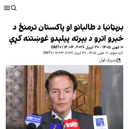
برېټانیا د طالبانو او پاکستان ترمنځ د
خبرو اترو د بېرته پیلېدو غوښتنه کړې
۱۰ غویی ۱۴۰۵ - ۳۰ اپریل ۲۰۲۶، ۱۴:۰۴ GMT+۱
تازه شوی: ۱۰ غویی ۱۴۰۵ - ۳۰ اپریل ۲۰۲۶، ۱۶:۲۳ GMT+۱
شریک کول