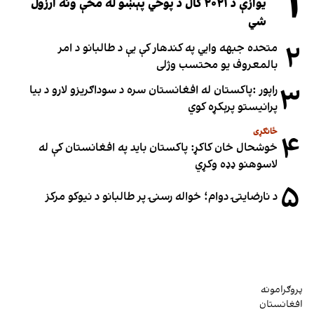
۱
یوازې د ۲۰۲۱ کال د پوځي پېښو له مخې ونه ارزول
شي
۲
متحده جبهه وايي په کندهار کې یې د طالبانو د امر
بالمعروف یو محتسب وژلی
۳
راپور :پاکستان له افغانستان سره د سوداګریزو لارو د بیا
پرانیستو پرېکړه کوي
ځانګړی
۴
خوشحال خان کاکړ: پاکستان بايد په افغانستان کې له
لاسوهنو ډډه وکړي
۵
د نارضایتۍ دوام؛ خواله رسنۍ پر طالبانو د نیوکو مرکز
پروګرامونه
افغانستان