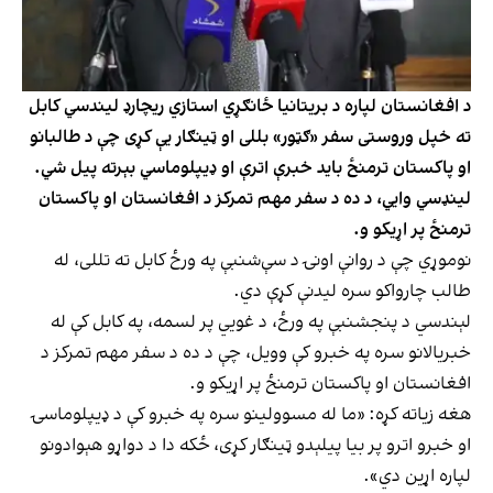
د افغانستان لپاره د بریتانیا ځانګړي استازي ریچارډ لیندسي کابل
ته خپل وروستی سفر «ګټور» بللی او ټینګار یې کړی چې د طالبانو
او پاکستان ترمنځ باید خبرې اترې او ډیپلوماسي بېرته پیل شي.
لینډسي وايي، د ده د سفر مهم تمرکز د افغانستان او پاکستان
ترمنځ پر اړیکو و.
نوموړي چې د روانې اونۍ د سې‌شنبې په ورځ کابل ته تللی، له
طالب چارواکو سره لیدنې کړې دي.
لېندسي د پنجشنبې په ورځ، د غویي پر لسمه، په کابل کې له
خبریالانو سره په خبرو کې وویل، چې د ده د سفر مهم تمرکز د
افغانستان او پاکستان ترمنځ پر اړیکو و.
هغه زیاته کړه: «ما له مسوولینو سره په خبرو کې د ډیپلوماسۍ
او خبرو اترو پر بیا پیلېدو ټینګار کړی، ځکه دا د دواړو هېوادونو
لپاره اړین دي».