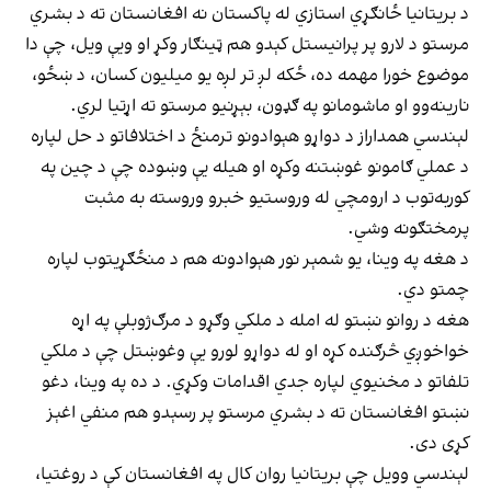
د بریتانیا ځانګړي استازي له پاکستان نه افغانستان ته د بشري
مرستو د لارو پر پرانیستل کېدو هم ټینګار وکړ او ویې ویل، چې دا
موضوع خورا مهمه ده، ځکه لږ تر لږه یو میلیون کسان، د ښځو،
نارینه‌وو او ماشومانو په ګډون، بېړنیو مرستو ته اړتیا لري.
لېندسي همداراز د دواړو هېوادونو ترمنځ د اختلافاتو د حل لپاره
د عملي ګامونو غوښتنه وکړه او هیله یې وښوده چې د چین په
کوربه‌توب د ارومچي له وروستیو خبرو وروسته به مثبت
پرمختګونه وشي.
د هغه په وینا، یو شمېر نور هېوادونه هم د منځګړیتوب لپاره
چمتو دي.
هغه د روانو نښتو له امله د ملکي وګړو د مرګ‌ژوبلې په اړه
خواخوږي څرګنده کړه او له دواړو لورو یې وغوښتل چې د ملکي
تلفاتو د مخنیوي لپاره جدي اقدامات وکړي. د ده په وینا، دغو
نښتو افغانستان ته د بشري مرستو پر رسېدو هم منفي اغېز
کړی دی.
لېندسي وویل چې بریتانیا روان کال په افغانستان کې د روغتیا،