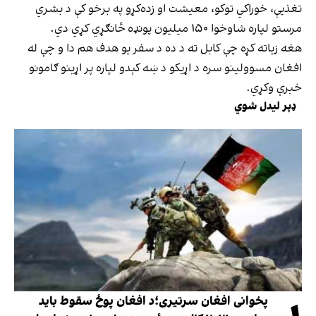
تغذیې، خوراکي توکو، معیشت او زده‌کړو په برخو کې د بشري
مرستو لپاره شاوخوا ۱۵۰ میلیون پونډه ځانګړي کړي دي.
هغه زیاته کړه چې کابل ته د ده د سفر یو هدف هم دا و چې له
افغان مسوولینو سره د اړیکو د ښه کېدو لپاره پر اړینو ګامونو
خبرې وکړي.
ډېر لیدل شوي
پخوانی افغان سرتیری؛د افغان پوځ سقوط باید