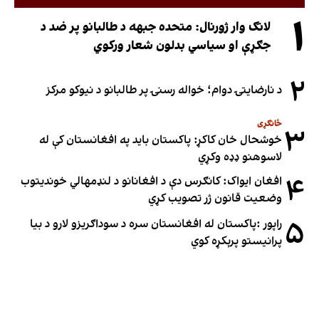
۱
لانګ وار ژورنال: متحده جبهه د طالبانو پر ضد د
جګړې او سیاسي بدلون شعار ورکوي
۲
د نارضایتۍ دوام؛ خواله رسنۍ پر طالبانو د نیوکو مرکز
ځانګړی
۳
خوشحال خان کاکړ: پاکستان بايد په افغانستان کې له
لاسوهنو ډډه وکړي
۴
افغان ایواک: کانګرس دې د افغانانو د لنډمهالي خوندیتوب
وضعیت قانون ژر تصویب کړي
۵
راپور :پاکستان له افغانستان سره د سوداګریزو لارو د بیا
پرانیستو پرېکړه کوي