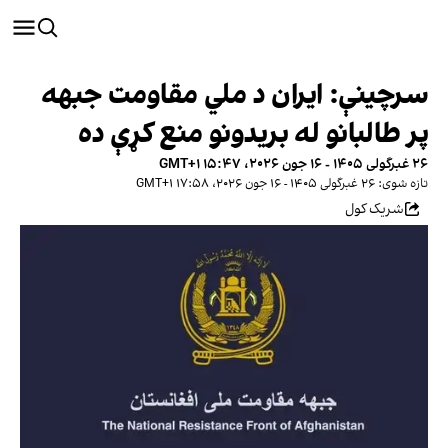
سرچینې: ایران د ملي مقاومت جبهه
پر طالبانو له بریدونو منع کړې ده
۲۶ غبرگولی ۱۴۰۵ - ۱۶ جون ۲۰۲۶، ۱۵:۴۷ GMT+۱
تازه شوی: ۲۶ غبرگولی ۱۴۰۵ - ۱۶ جون ۲۰۲۶، ۱۷:۵۸ GMT+۱
شریک کول