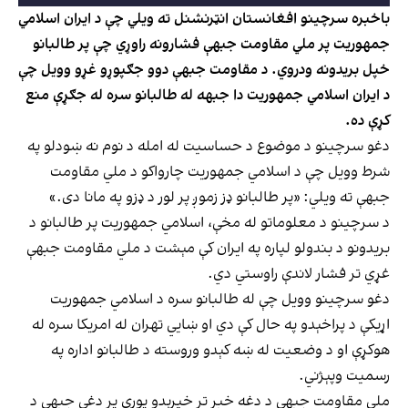
باخبره سرچینو افغانستان انټرنشنل ته ویلي چې د ایران اسلامي
جمهوریت پر ملي مقاومت جبهې فشارونه راوړي چې پر طالبانو
خپل بریدونه ودروي. د مقاومت جبهې دوو جګپوړو غړو وویل چې
د ایران اسلامي جمهوریت دا جبهه له طالبانو سره له جګړې منع
کړې ده.
دغو سرچینو د موضوع د حساسیت له امله د نوم نه ښودلو په
شرط وویل چې د اسلامي جمهوریت چارواکو د ملي مقاومت
جبهې ته ویلي: «پر طالبانو ډز زموږ پر لور د ډزو په مانا دی.»
د سرچینو د معلوماتو له مخې، اسلامي جمهوریت پر طالبانو د
بریدونو د بندولو لپاره په ایران کې مېشت د ملي مقاومت جبهې
غړي تر فشار لاندې راوستي دي.
دغو سرچینو وویل چې له طالبانو سره د اسلامي جمهوریت
اړیکې د پراخېدو په حال کې دي او ښايي تهران له امریکا سره له
هوکړې او د وضعیت له ښه کېدو وروسته د طالبانو اداره په
رسمیت وپېژني.
ملي مقاومت جبهې د دغه خبر تر خپرېدو پورې پر دغې جبهې د