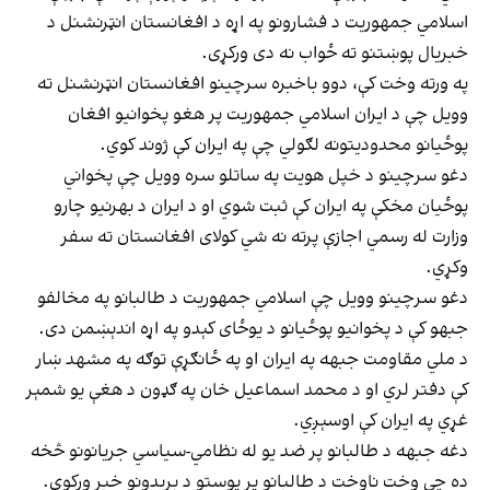
اسلامي جمهوریت د فشارونو په اړه د افغانستان انټرنشنل د
خبریال پوښتنو ته ځواب نه دی ورکړی.
په ورته وخت کې، دوو باخبره سرچینو افغانستان انټرنشنل ته
وویل چې د ایران اسلامي جمهوریت پر هغو پخوانیو افغان
پوځیانو محدودیتونه لګولي چې په ایران کې ژوند کوي.
دغو سرچینو د خپل هویت په ساتلو سره وویل چې پخواني
پوځیان مخکې په ایران کې ثبت شوي او د ایران د بهرنیو چارو
وزارت له رسمي اجازې پرته نه شي کولای افغانستان ته سفر
وکړي.
دغو سرچینو وویل چې اسلامي جمهوریت د طالبانو په مخالفو
جبهو کې د پخوانیو پوځیانو د یوځای کېدو په اړه اندېښمن دی.
د ملي مقاومت جبهه په ایران او په ځانګړې توګه په مشهد ښار
کې دفتر لري او د محمد اسماعیل خان په ګډون د هغې یو شمېر
غړي په ایران کې اوسېږي.
دغه جبهه د طالبانو پر ضد یو له نظامي-سیاسي جریانونو څخه
ده چې وخت ناوخت د طالبانو پر پوستو د بریدونو خبر ورکوي.