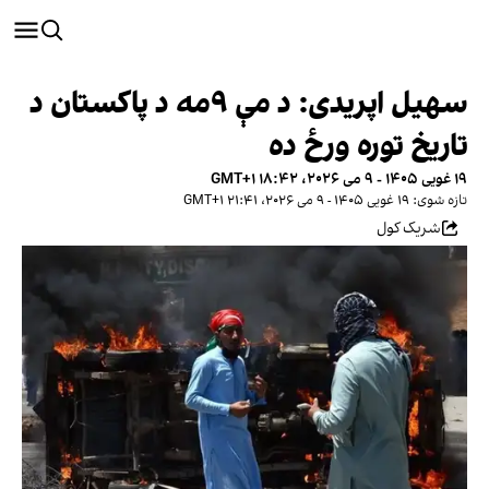
سهیل اپريدی: د مې ۹مه د پاکستان د
تاريخ توره ورځ ده
۱۹ غویی ۱۴۰۵ - ۹ می ۲۰۲۶، ۱۸:۴۲ GMT+۱
تازه شوی: ۱۹ غویی ۱۴۰۵ - ۹ می ۲۰۲۶، ۲۱:۴۱ GMT+۱
شریک کول