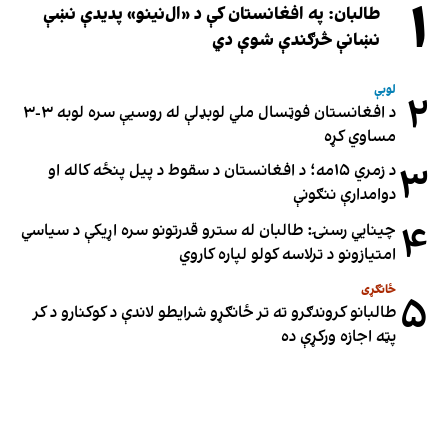
۱
طالبان: په افغانستان کې د «ال‌نینو» پدیدې نښې
نښانې څرګندې شوې دي
لوبې
۲
د افغانستان فوټسال ملي لوبډلې له روسیې سره لوبه ۳-۳
مساوي کړه
۳
د زمري ۱۵مه؛ د افغانستان د سقوط د پیل پنځه کاله او
دوامدارې ننګونې
۴
چینایي رسنۍ: طالبان له سترو قدرتونو سره اړیکې د سیاسي
امتیازونو د ترلاسه کولو لپاره کاروي
ځانګړی
۵
طالبانو کروندګرو ته تر ځانګړو شرایطو لاندې د کوکنارو د کر
پټه اجازه ورکړې ده