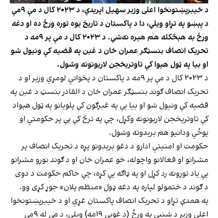
د خيبرپښتونخوا اعلی وزير سهيل اپريدي، د ۲۰۲۳ کال د مې ۹مې
د پېښو په تړاو ويلي، دا د پاکستان د تاریخ یوه توره ورځ ده او دغه
ورځ به هېڅکله هم هېره نه‌شي. د ۲۰۲۳ کال د مې پر ۹مه د
تحریک انصاف بنسټګر عمران خان د غبن په قضیه کې ونیول شو
او بیا په ټول هېوا کې تاوتریخجن لاریونونه وشول.
د ۲۰۲۳ کال د مې پر ۹مه د پاکستان د پخواني لومړي وزیر او د
تحریک انصاف ګوند بنسټګر عمران خان د القادر بنسټ د غبن په
قضيه کې ونیول شو او بيا یې په غبرګون کې پلویانو په ټول هېواد
کې تاوتریخجن لاريونونه وکړل، چې په ترڅ کې یې پر حکومتي او
پوځي ودانیو هم بریدونه وشول.
حکومت او امنیتي ادارو د دغو بريدونو پړه د تحریک انصاف پر
مشرانو او فعالانو واچوله، خو عمران خان او د ګوند نورو مشرانو
یې یاد تورونه رد کړل او په ډاګه یې کړه، چې حاکم حکومت د دوی
د ګوند د ختمولو لپاره په دغه ډول «منظم پلان» جوړ کړی وو.
په همدې تړاو د تحریک انصاف پاکستان غړي او د خیبرپښتونخوا
اعلی وزیر د شنبې په ورځ (د غويي ۱۹مه) ویلي، د مې له ۹مې