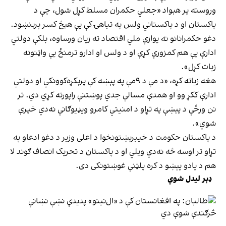
وروسته پر هېواد «جعلي حکمران مسلط کړل شول، چې د
پاکستان او د پاکستاني ولس په تباهۍ کې یې هېڅ کسر پرېنښود.
دغو حکمرانانو نه یوازې ملي اقتصاد ته زیان ورساوه، بلکې دولتي
ادارې یې هم کمزورې کړې او د ولس او ادارو ترمنځ یې واټنونه
زیات کړل».
هغه زياته کړه، «د مې د ۹مې په پېښه کې پرېکړه‌کوونکي او دولتي
ادارې ککړ وو او همدې مسالې جدي پوښتنې راپورته کړي دي. تر
نن ورځې د پېښې په تړاو د امنيتي کامرو ويډیوګانې نه‌دي خپرې
شوي».
د پاکستان حکومت د خیبرپښتونخوا د اعلی وزیر د دغو ادعاو په
تړاو تر اوسه څه نه‌دي ویلي او د پاکستان د تحریک انصاف ګوند لا
هم د یادو پېښو د کره پلټنې غوښتونکی دی.
ډېر لیدل شوي