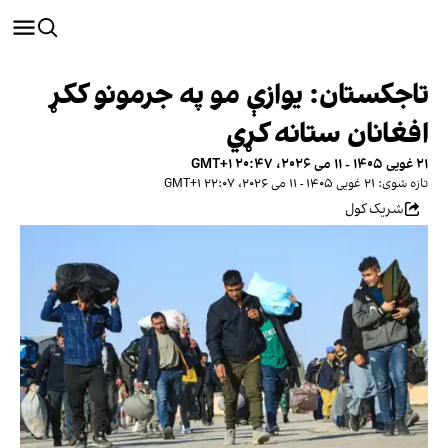
تاجکستان: یوازې مو په جرمونو ککړ
افغانان ستانه کړي
۲۱ غویی ۱۴۰۵ - ۱۱ می ۲۰۲۶، ۲۰:۴۷ GMT+۱
تازه شوی: ۲۱ غویی ۱۴۰۵ - ۱۱ می ۲۰۲۶، ۲۲:۰۷ GMT+۱
شریک کول