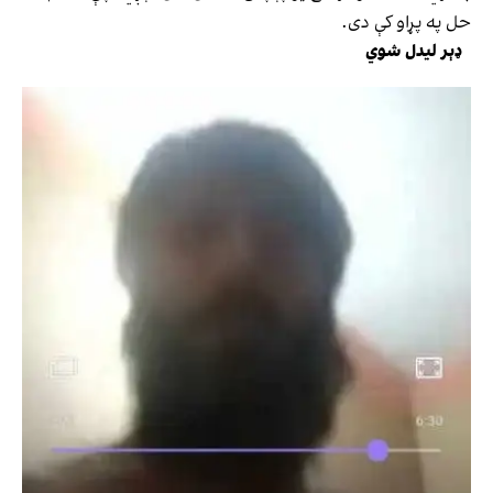
حل په پړاو کې دی.
ډېر لیدل شوي