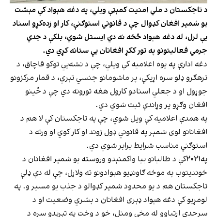
د تاجکستان د ملي امنیت کمېټې ویلي، په دغه هېواد کې مېشت
یو شمېر افغان کډوال چې د قانوني استوګنې، کار او زده‌کړو اسناد
یې لرل، له دغه هېواد څخه نه دي ایستل شوي، بلکې د جدي
جرمي فعالیتونو په تور ککړ افغانان یې ستانه کړي دي.
دغه ادارې په یوه اعلامیه کې ویلي، چې د نشه‌يي توکو قاچاق، د
ترهګرو ډلو سره اړیکې، پر ماشومانو جنسي تېري، د قمار مرکزونو
جوړول او د جعلي اسنادو کارول هغه تورونه دي چې د ځینو
افغان وګړو پر وړاندې ثبت شوي دي.
په همدې اعلامیه کې ویل شوي، چې په تاجکستان کې لا هم د
افغانانو لوی شمېر په قانوني ډول ژوند او کار کوي او ورته د
استوګنې مناسب شرایط برابر شوي دي.
په۲۰۲۱کې د طالبانو بیا واکمنېدو وروسته یو شمېر افغانان د
خوندیتوب په موخه ګاونډیو هېوادونو ته ولاړل، چې له دې ډلې
تاجکستان هم د یو محدود شمېر کډوالو د جذب یو مسیر و. په
لومړیو کې دغه هېواد ډېری افغانان د بشري وضعیت او د
سرحدي اړتیاوو له مخې ومنل، خو د وخت په تېرېدو سره د