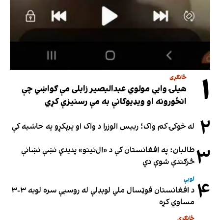
۱
ځانګړی
هیلۍ وایي مولوي عبدالبصیر زابلی مې ګواښي چې
انځورونه او ویډیوګانې به مې رسنیزې کړي
۲
له څوکۍ کم واک؛ رییس الوزرا د واک او پرېکړو په حاشیه کې
۳
طالبان: په افغانستان کې د «ال‌نینو» پدیدې نښې نښانې
څرګندې شوې دي
لوبې
۴
د افغانستان فوټسال ملي لوبډلې له روسیې سره لوبه ۳-۳
مساوي کړه
ځانګړی