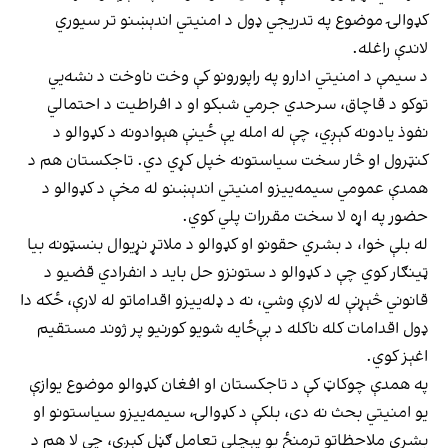
کډوالۍ موضوع په تدریجي ډول د امنیتي اندېښنو تر سیوري
لاندې راغله.
د سیمې د امنیتي ادارو په راپورونو کې وخت ناوخت د نشه‌يي
توکو د قاچاق، سرحدي جرمي شبکو او د افراطیت د احتمالي
نفوذ یادونه کېږي، چې له امله یې ځینې هېوادونه د کډوالو د
کنټرول او څار سخت سیاستونه خپل کړي دي. تاجکستان هم د
همدې عمومي سیمه‌ییزو امنیتي اندېښنو له مخې د کډوالو د
حضور په اړه لا سخت مقررات پلي کوي.
له بلې خوا، د بشري حقونو او کډوالو د ملاتړ نړیوال بنسټونه بیا
ټینګار کوي چې د کډوالو د ستونزو حل باید د انفرادي قضیو د
قانوني څېړنې له لارې وشي، نه د ډله‌ییزو اقداماتو له لارې، ځکه دا
ډول اقدامات کله ناکله د بې‌ځایه شویو کورنیو پر ژوند مستقیم
اغېز کوي.
په همدې چوکاټ کې د تاجکستان او افغان کډوالو موضوع یوازې
یو امنیتي بحث نه دی، بلکې د کډوالۍ، سیمه‌ییزو سیاستونو او
بشري ملاحظاتو ترمنځ یو پېچلی تعامل ګڼل کېږي، چې لا هم د