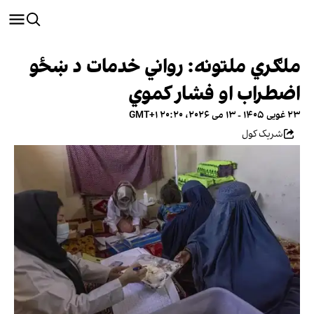
ملګري ملتونه: رواني خدمات د ښځو
اضطراب او فشار کموي
۲۳ غویی ۱۴۰۵ - ۱۳ می ۲۰۲۶، ۲۰:۲۰ GMT+۱
شریک کول