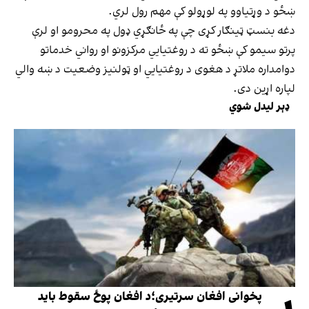
ښځو د وړتیاوو په لوړولو کې مهم رول لري.
دغه بنسټ ټینګار کړی چې په ځانګړي ډول په محرومو او لرې
پرتو سیمو کې ښځو ته د روغتیايي مرکزونو او رواني خدماتو
دوامداره ملاتړ د هغوی د روغتیايي او ټولنیز وضعیت د ښه والي
لپاره اړین دی.
ډېر لیدل شوي
پخوانی افغان سرتیری؛د افغان پوځ سقوط باید