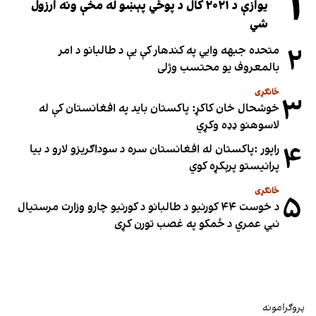
۱
یوازې د ۲۰۲۱ کال د پوځي پېښو له مخې ونه ارزول
شي
۲
متحده جبهه وايي په کندهار کې یې د طالبانو د امر
بالمعروف یو محتسب وژلی
ځانګړی
۳
خوشحال خان کاکړ: پاکستان بايد په افغانستان کې له
لاسوهنو ډډه وکړي
۴
راپور :پاکستان له افغانستان سره د سوداګریزو لارو د بیا
پرانیستو پرېکړه کوي
ځانګړی
۵
د خوست ۴۴ کورنیو د طالبانو د کورنیو چارو وزارت مرستیال
نبي عمري د ځمکو په غصب تورن کړی
پروګرامونه