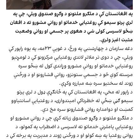
په افغانستان کې د ملګرو ملتونو د وګړو صندوق ویلي، چې په
لرې پرتو سیمو کې روغتیايي خدماتو او رواني مشورو ته د افغان
ښځو لاسرسی کولی شي د هغوی پر جسمي او رواني وضعیت
مثبت اغېز ولري.
دغه سازمان د چهارشنبې په ورځ، د غويي ۲۳مه، په یوه راپور کې
ویلي، چې د دوی تر ملاتړ لاندې روغتیايي مرکزونو کې د لومړنیو
روغتیايي خدماتو او رواني مشورو وړاندې کول له ښځو سره
مرسته کوي څو د جسمي ستونزو، رواني فشارونو او د ورځني
ژوند له سختیو سره ښه مبارزه وکړي.
د راپور له مخې، په افغانستان کې په ځانګړي ډول د لرې پرتو
سیمو ګڼې ښځې له خطرناکې امیندوارۍ، د روغتیايي اسانتیاوو
کمښت او دوامداره رواني فشارونو سره مخ دي.
د ملګرو ملتونو د وګړو صندوق زیاته کړې چې د رواني مشورو او
روغتیايي پاملرنې خدماتو ته لاسرسی د اضطراب په کمولو، د
رواني روغتیا په ښه کولو او د ورځني ژوند د مدیریت په برخه کې د