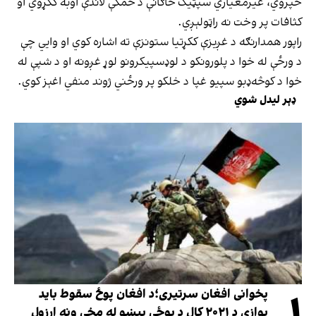
خپروي، غیرمعیاري سپټیک څاګانې د ځمکې لاندې اوبه ککړوي او
کثافات پر وخت نه راټولېږي.
راپور همدارنګه د غږیزې ککړتیا ستونزې ته اشاره کوي او وایي چې
د ورځې له خوا د پلورونکو د لوډسپیکرونو لوړ غږونه او د شپې له
خوا د کوڅه‌ډبو سپیو غپا د خلکو پر ورځني ژوند منفي اغېز کوي.
ډېر لیدل شوي
پخوانی افغان سرتیری؛د افغان پوځ سقوط باید
یوازې د ۲۰۲۱ کال د پوځي پېښو له مخې ونه ارزول