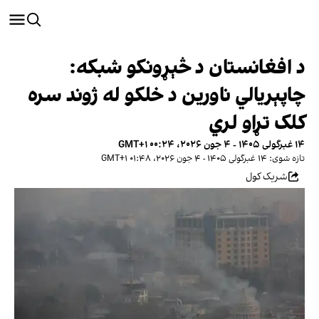
د افغانستان د څېړونکو شبکه:
چاپېریالي ناورین د خلکو له ژوند سره
کلک تړاو لري
۱۴ غبرگولی ۱۴۰۵ - ۴ جون ۲۰۲۶، ۰۰:۲۴ GMT+۱
تازه شوی: ۱۴ غبرگولی ۱۴۰۵ - ۴ جون ۲۰۲۶، ۰۱:۴۸ GMT+۱
شریک کول