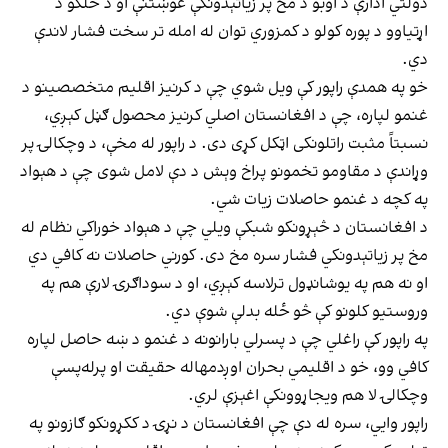
دولتي ادارې د اوبو د مخ پر زیاتېدونکې غوښتنې او د خلکو د
اړتیاوو د پوره کولو د کمزوري توان له امله تر سخت فشار لاندې
دي.
خو په همدې راپور کې ویل شوي چې د کرنیز اقلیم متخصصینو د
غنمو لپاره، چې د افغانستان اصلي کرنیز محصول ګڼل کېږي،
نسبتاً مثبت راتلونکی اټکل کړی دی. د راپور له مخې، د وچکالۍ پر
وړاندې د مقاومو تخمونو پراخ وېش د دې لامل شوی چې د هېواد
په کچه د غنمو حاصلات زیات شي.
د افغانستان د څېړونکو شبکې ویلي چې د هېواد خوراکي نظام له
مخ پر زیاتېدونکي فشار سره مخ دی. کورني حاصلات نه کافي دي
او نه هم په یوشانډول ترلاسه کېږي، او د سوداګرۍ لارې هم په
وروستیو کلونو کې څو ځله بدلې شوې دي.
په راپور کې راغلي چې د پسرلي بارانونه د غنمو د ښه حاصل لپاره
کافي وو، خو د اقلیمي بحران اوږدمهاله حقیقت او پرله‌پسې
وچکالۍ لا هم ویجاړوونکې اغېزې لري.
راپور وایي، سره له دې چې افغانستان د نړۍ د ککړونکو ګازونو په