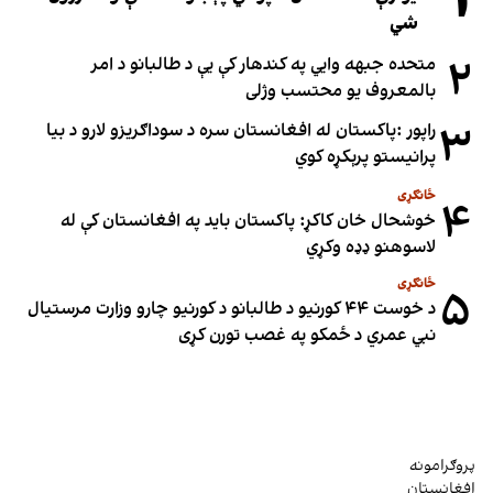
۱
شي
۲
متحده جبهه وايي په کندهار کې یې د طالبانو د امر
بالمعروف یو محتسب وژلی
۳
راپور :پاکستان له افغانستان سره د سوداګریزو لارو د بیا
پرانیستو پرېکړه کوي
ځانګړی
۴
خوشحال خان کاکړ: پاکستان بايد په افغانستان کې له
لاسوهنو ډډه وکړي
ځانګړی
۵
د خوست ۴۴ کورنیو د طالبانو د کورنیو چارو وزارت مرستیال
نبي عمري د ځمکو په غصب تورن کړی
پروګرامونه
افغانستان