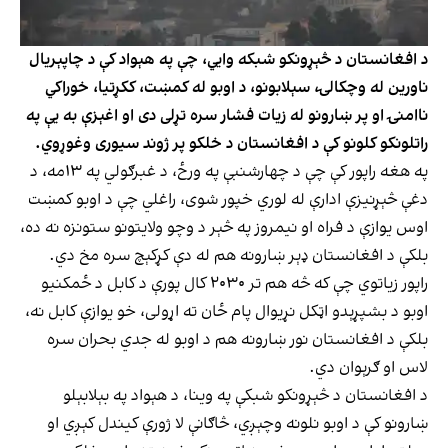
د افغانستان د څېړونکو شبکه وایي، چې په هېواد کې د چاپېریال
ناورین له وچکالۍ، سېلابونو، د اوبو له کمښت، ککړتیا، خوراکي
ناامنۍ او پر ښارونو له زیات فشار سره تړلی دی او اغېزې به یې په
راتلونکو کلونو کې د افغانستان د خلکو پر ژوند سیوری وغوړوي.
په هغه راپور کې چې د چهارشنبې په ورځ، د غبرګولي په ۱۳مه، د
دغې څېړنیزې ادارې له لوري خپور شوی، راغلي چې د اوبو کمښت
اوس یوازې د فراه او نیمروز په څېر د وچو ولایتونو ستونزه نه ده،
بلکې د افغانستان ډېر ښارونه هم له دې کړکېچ سره مخ دي.
راپور زیاتوي چې که څه هم تر ۲۰۳۰ کال پورې د کابل د ځمکنیو
اوبو د بشپړېدو اټکل نړیوال پام ځان ته اړولی، خو یوازې کابل نه،
بلکې د افغانستان نور ښارونه هم د اوبو له جدي بحران سره
لاس او ګرېوان دي.
د افغانستان د څېړونکو شبکې په وینا، د هېواد په بېلابېلو
ښارونو کې د اوبو نلونه وچېږي، څاګانې لا ژورې کیندل کېږي او