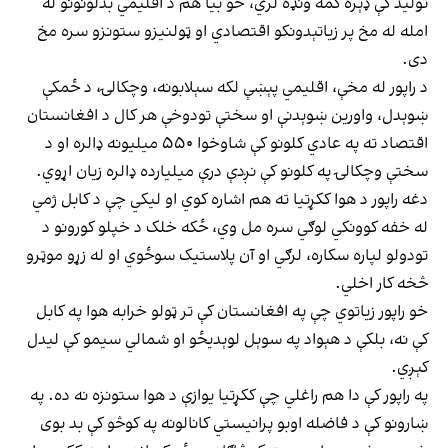
تولید کې ډېره کمه ونډه لري، خو بیا هم د اقلیمي بدلونونو له
امله له مخ پر زیاتېدونکو اقتصادي او ټولنیزو ستونزو سره مخ
دی.
د راپور له مخې، اقلیمي پېښې لکه سېلابونه، وچکالۍ، د ځمکې
ښوېدل، واورین ښوېدنې او سختې تودوخې هر کال د افغانستان
اقتصاد ته په عادي کلونو کې شاوخوا ۵۵۰ میلیونه ډالره او د
سختې وچکالۍ په کلونو کې نږدې درې میلیارده ډالره زیان اړوي.
دغه راپور د هوا ککړتیا ته هم اشاره کوي او لیکي چې د کابل ژمي
له خفه کوونکي لوګي سره مل وي، ځکه خلک د خپلو کورونو د
تودولو لپاره سکاره، لرګي او آن پلاستیک سوځوي او له زړو موټرو
څخه کار اخلي.
خو راپور زیاتوي چې په افغانستان کې تر ټولو خرابه هوا په کابل
کې نه، بلکې د هېواد په سوېل لوېدیځو او شمالي سیمو کې لیدل
کېږي.
په راپور کې دا هم راغلي چې ککړتیا یوازې د هوا ستونزه نه ده. په
ښارونو کې د فاضله اوبو پرانیستي کانالونه په کوڅو کې بد بوی