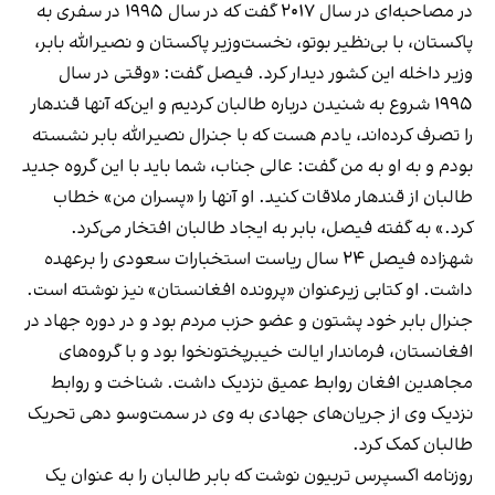
در مصاحبه‌ای در سال ۲۰۱۷ گفت که در سال ۱۹۹۵ در سفری به
پاکستان، با بی‌نظیر بوتو، نخست‌وزیر پاکستان و نصیرالله بابر،
وزیر داخله این کشور دیدار کرد. فیصل گفت: «وقتی در سال
۱۹۹۵ شروع به شنیدن درباره طالبان کردیم و این‌که آنها قندهار
را تصرف کرده‌اند، یادم هست که با جنرال نصیرالله بابر نشسته
بودم و به او به من گفت: عالی جناب، شما باید با این گروه جدید
طالبان از قندهار ملاقات کنید. او آنها را «پسران من» خطاب
کرد.» به گفته فیصل، بابر به ایجاد طالبان افتخار می‌کرد.
شهزاده فیصل ۲۴ سال ریاست استخبارات سعودی را برعهده
داشت. او کتابی زیرعنوان «پرونده افغانستان» نیز نوشته است.
جنرال بابر خود پشتون و عضو حزب مردم بود و در دوره جهاد در
افغانستان، فرماندار ایالت خیبرپختونخوا بود و با گروه‌های
مجاهدین افغان روابط عمیق نزدیک داشت. شناخت و روابط
نزدیک وی از جریان‌های جهادی به وی در سمت‌وسو دهی تحریک
طالبان کمک کرد.
روزنامه اکسپرس تربیون نوشت که بابر طالبان را به عنوان یک