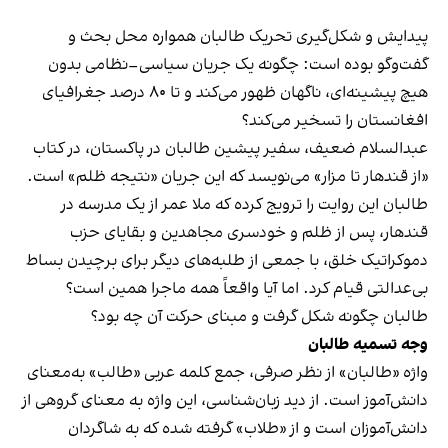
پیدایش و شکل‌گیری تحریک طالبان همواره محل بحث و
گفت‌وگو بوده است: چگونه یک جریان سیاسی–نظامی بدون
هیچ پیشینه‌ای، ناگهان ظهور می‌کند و تا ۸۰ درصد جغرافیای
افغانستان را تسخیر می‌کند؟
عبدالسلام ضعیف، سفیر پیشین طالبان در پاکستان، در کتاب
«از قندهار تا مزار» می‌نویسد که این جریان «نتیجه ظلم» است.
طالبان این روایت را ترویج کرده که ملا عمر از یک مدرسه در
قندهار، پس از ظلم و خودسری مجاهدین و بقایای حزب
دموکراتیک خلق، با جمعی از طلبه‌های دیگر برای برچیدن بساط
بی‌عدالتی قیام کرد. اما آیا واقعاً همه ماجرا همین است؟
طالبان چگونه شکل گرفت و مبنای حرکت آن چه بود؟
وجه تسمیه طالبان
واژه «طالبان» از نظر صرفی، جمع کلمه عربی «طالب» به‌معنای
دانش‌آموز است. از دید زبان‌شناسی، این واژه به معنای گروهی از
دانش‌آموزان است و از «طلاب» گرفته شده که به شاگردان