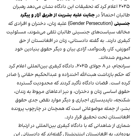
۲۰۲۵ اعلام کرد که تحقیقات این دادگاه نشان می‌دهد رهبران
طالبان احتمالاً در
جنایت علیه بشریت از طریق آزار و پیگرد
جنسیتی
(Gender Persecution) علیه زنان، دختران و افرادی که
مخالف سیاست‌های جنسیتی طالبان تلقی می‌شوند، مسئولیت
کیفری دارند. به گفته دادستانی، زنان در افغانستان از حق
آموزش، کار، رفت‌وآمد، آزادی بیان و دیگر حقوق بنیادین خود
محروم شده‌اند.
سرانجام، در ۸ جولای ۲۰۲۵، دادگاه کیفری بین‌المللی اعلام کرد
که حکم بازداشت هبت‌الله آخندزاده و عبدالحکیم حقانی را صادر
کرده است. قضات دادگاه تأکید کردند که محدودیت گسترده
حقوق اساسی زنان و دختران، و نیز ادعاهای مربوط به زندان،
شکنجه، ناپدیدسازی اجباری و دیگر موارد نقض جدی حقوق
بشر، از جمله موضوعاتی است که همچنان در چارچوب پرونده
افغانستان تحت تحقیق قرار دارد.
شماری از شاهدانی که با دادگاه کیفری بین‌المللی در ارتباط
بوده‌اند، به افغانستان اینترنشنال گفته‌اند که دادستانی این