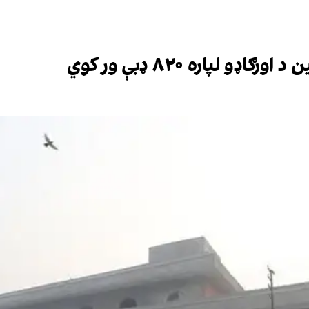
 لپاره ۸۲۰ ډبې ور کوي