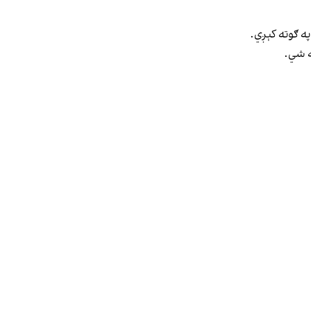
په ګوته کېږي.
ه شي.