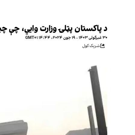
د پاکستان پټلۍ وزارت وايي، چې چین د اورګاډو
۳۰ غبرگولی ۱۴۰۳ - ۱۹ جون ۲۰۲۴، ۱۴:۴۴ GMT+۱
شریک کول