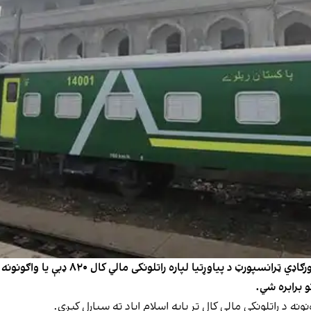
د پاکستان ریل پټلۍ وزارت وايي، چې چین د 
و برابره شي.