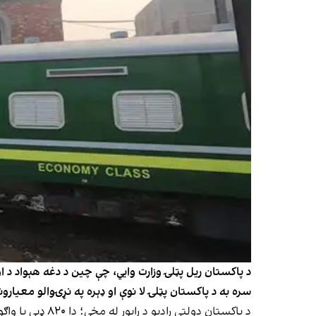
سره به د پاکستان پټلۍ لا نوې او ډېره په نړۍوالو معیارون
د پاکستان دولتي رادیو د راپور له مخې؛ دا ۸۲۰ ډبې یا واګونونه د راتلونکي مالي کال تر پایه اسلام اباد ته سپارل کېږی.