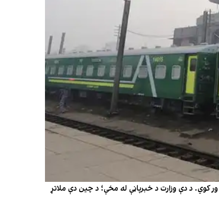
دغه هېواد د اورګاډي ټرانسپورټ د پیاوړتیا لپاره راتلونکی مالي کال ۸۲۰ ډبې یا واګونونه ور کوي. د دې وزارت د خبرپاڼې له مخې؛ د چین دې ملاتړ