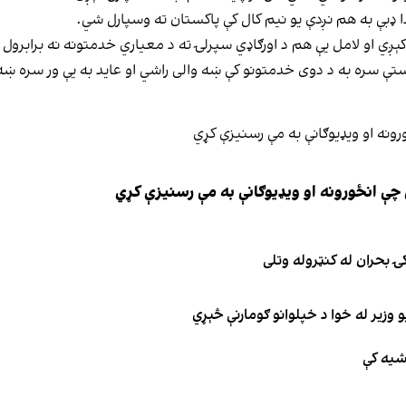
ا ډبې به هم نږدې یو نیم کال کې پاکستان ته وسپارل شي.
ل کېږي او لامل یې هم د اورګاډي سپرلۍ ته د معیاري خدمتونه نه برابرول 
تې سره به د دوی خدمتونو کې ښه والی راشي او عاید به یې ور سره ښ
چې انځورونه او ویډیوګانې به مې رسنیزې کړي
ۍ بحران له کنټروله وتلی
 وزیر له خوا د خپلوانو ګومارنې څېړي
اشیه کې