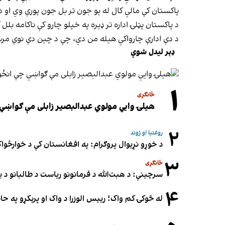
پاکستان کې مالي کال له یو جون تر بل جون پورې وي او د
د پاکستان پټلۍ اداره تر ډېره په خپلو چارو کې ناکامه بل
د دې ادارې چارواکي هیله من دي، چې د چین دې نوې مرس
ډېر لیدل شوي
۱
ځانګړی
هیلۍ وایي مولوي عبدالبصیر زابلی مې ګواښي 
۲
روغتیا او ژوند
د خوړو نړیوال پروګرام: په افغانستان کې د خوارځواک
۳
ځانګړی
سرچینې: د هبت‌الله د فرمانونو ریاست د طالبانو د یو
۴
له څوکۍ کم واک؛ رییس الوزرا د واک او پرېکړو په ح