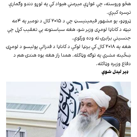
هڅو وروسته، چې غواړي مېرمنې هېواد کې په لوړو دندو وګماري
ترسره کیږي.
ټروډو، یو مشهور فیمینیسټ چې د ۲۰۱۵ کال د نومبر په ۴مه
نېټه د کاناډا لومړی وزیر شو، هغه سیاستونه یې تعقیب کړل چې
جنسیتي برابرۍ ته وده ورکوي.
هغه په ۲۰۱۸ کال کې برنډا لوکي د کاناډا د فدرالي پولیسو د لومړۍ
ښځینه مشرې په توګه وټاکله. همدا راز هغه یوه هندۍ هم د
دفاع وزیره وټاکله.
ډېر لیدل شوي