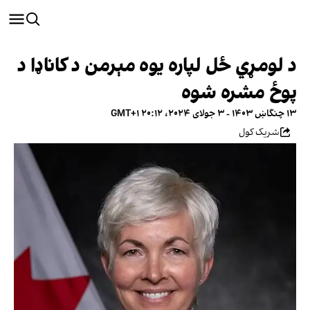
د لومړي ځل لپاره یوه مېرمن د کاناډا د
پوځ مشره شوه
۱۳ چنگاښ ۱۴۰۳ - ۳ جولای ۲۰۲۴، ۲۰:۱۲ GMT+۱
شریک کول