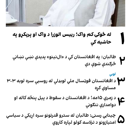
۱
له څوکۍ کم واک؛ رییس الوزرا د واک او پرېکړو په
حاشیه کې
۲
طالبان: په افغانستان کې د «ال‌نینو» پدیدې نښې نښانې
څرګندې شوې دي
لوبې
۳
د افغانستان فوټسال ملي لوبډلې له روسیې سره لوبه ۳-۳
مساوي کړه
۴
د زمري ۱۵مه؛ د افغانستان د سقوط د پیل پنځه کاله او
دوامدارې ننګونې
۵
چینایي رسنۍ: طالبان له سترو قدرتونو سره اړیکې د سیاسي
امتیازونو د ترلاسه کولو لپاره کاروي