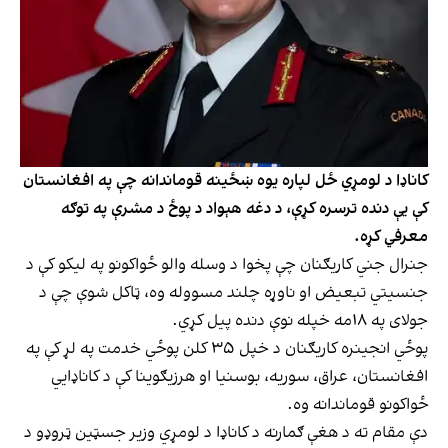
کاناډا د لومړي ځل لپاره یوه ښځینه قوماندانه چې په افغانستان
کې یې دنده ترسره کړې، د دغه هېواد د پوځ د مشرې په توګه
معرفي کړه.
جنرال جني کاریګنان چې پخوا د وسله والو ځواکونو په لیکو کې د
جنسیتي تبعیض او ناوړه چلند مسووله وه، ټاکل شوې چې د
جولای په ۱۸مه خپله نوې دنده پیل کړي.
پوځي انجینره کاریګنان د خپل ۳۵ کلن پوځي خدمت په لړ کې په
افغانستان، عراق، سوریه، بوسنیا او هرزیګوینا کې د کاناډايي
ځواکونو قوماندانه وه.
دې مقام ته د هغې ګمارنه د کاناډا د لومړي وزیر جسټین ټروډو د