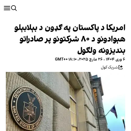
امریکا د پاکستان په ګډون د بېلابېلو
هېوادونو د ۸۰ شرکتونو پر صادراتو
بندیزونه ولګول
۶ وری ۱۴۰۴ - ۲۶ مارچ ۲۰۲۵، ۱۸:۱۰ GMT+۰
شریک کول