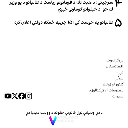
۴
سرچینې: د هبت‌الله د فرمانونو ریاست د طالبانو د یو وزیر
له خوا د خپلوانو ګومارنې څېړي
۵
طالبانو په خوست کې ۱۵۱ جریبه ځمکه دولتي اعلان کړه
پروګرامونه
افغانستان
نړۍ
ښځې
کلتور او ټولنه
معلومات او ټېکنالوژي
سپورت
د دې وېبپاڼې ټول قانوني حقونه د وولنټ میډیا دي