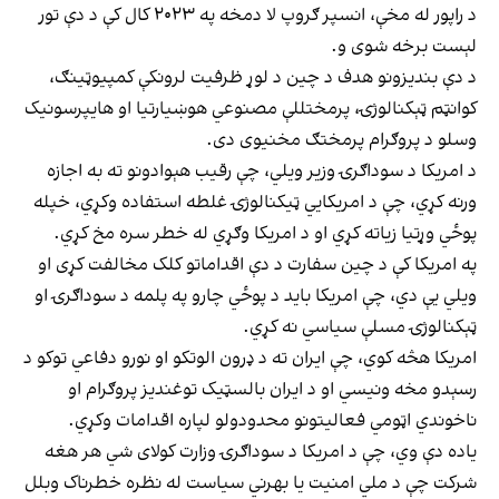
د راپور له مخې، انسپر ګروپ لا دمخه په ۲۰۲۳ کال کې د دې تور
لېست برخه شوی و.
د دې بندیزونو هدف د چین د لوړ ظرفیت لرونکې کمپیوټینګ،
کوانټم ټېکنالوژۍ، پرمختللې مصنوعي هوښیارتیا او هایپرسونیک
وسلو د پروګرام پرمختګ مخنیوی دی.
د امریکا د سوداګرۍ وزیر ویلي، چې رقیب هېوادونو ته به اجازه
ورنه کړي، چې د امریکايي ټیکنالوژۍ غلطه استفاده وکړي، خپله
پوځي وړتیا زیاته کړي او د امریکا وګړي له خطر سره مخ کړي.
په امریکا کې د چین سفارت د دې اقداماتو کلک مخالفت کړی او
ویلي یې دي، چې امریکا باید د پوځي چارو په پلمه د سوداګرۍ او
ټېکنالوژۍ مسلې سیاسي نه کړي.
امریکا هڅه کوي، چې ایران ته د ډرون الوتکو او نورو دفاعي توکو د
رسېدو مخه ونیسي او د ایران بالسټیک توغندیز پروګرام او
ناخوندي اټومي فعالیتونو محدودولو لپاره اقدامات وکړي.
یاده دې وي، چې د امریکا د سوداګرۍ وزارت کولای شي هر هغه
شرکت چې د ملي امنیت یا بهرني سیاست له نظره خطرناک وبلل