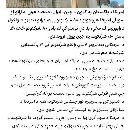
امریکا د پاکستان په ګډون د چین، ایران، متحده عربي اماراتو او
سوېلي افریقا هېوادونو د ۸۰ شرکتونو پر صادراتو بندیزونه ولګول.
د راپورونو له مخې، په دې نوملړ کې له یادو ۸۰ شرکتونو څخه څه
باندې ۵۰ شرکتونه په چین پورې اړوند دي.
د امریکايي بندیزونو لاندې راغلو شرکتونو کې ۱۹ پاکستانی
شرکتونه هم شامل دي.
همدا راز د متحده عربي اماراتو او ایران څلور-څلور شرکتونه هم د
دې بندیز سره مخ شوي دي.
په دغو شرکتونو کې د چین مشهوره کلاوډ کمپیوټینګ او د بګ
ډېټا خدمات وړاندې کوونکی شرکت انسپر ګروپ هم شامل دی،
چې شپږ فرعي شرکتونه یې د تور لېست برخه ګرځېدلي.
د انسپر ګروپ سربېره نور چینايي شرکتونه هم د امریکا د
صادراتي بندیزونو په لېست کې شامل شوي دي.
د امریکا د سوداګرۍ وزارت ویلي، چې د انسپر ګروپ دا شرکتونه د
چیني پوځ لپاره د سوپر کمپیوټرونو په جوړولو کې مرسته کوي.