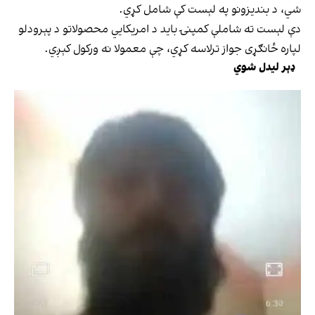
شي، د بندیزونو په لېست کې شامل کړي.
دې لېست ته شاملې کمپنۍ باید د امریکايي محصولاتو د پېرودلو
لپاره ځانګړی جواز ترلاسه کړي، چې معمولا نه ورکول کېږي.
ډېر لیدل شوي