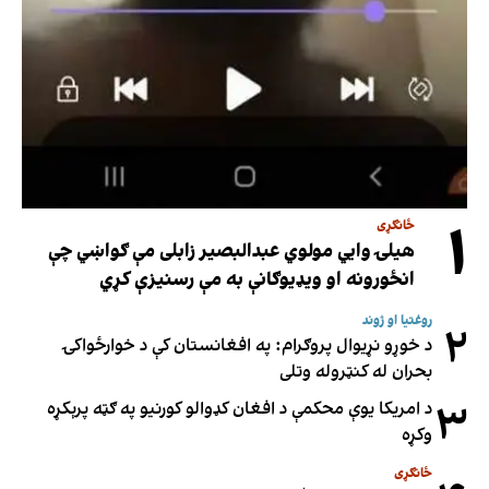
۱
ځانګړی
هیلۍ وایي مولوي عبدالبصیر زابلی مې ګواښي چې
انځورونه او ویډیوګانې به مې رسنیزې کړي
روغتیا او ژوند
۲
د خوړو نړیوال پروګرام: په افغانستان کې د خوارځواکۍ
بحران له کنټروله وتلی
۳
د امریکا یوې محکمې د افغان کډوالو کورنیو په ګټه پرېکړه
وکړه
ځانګړی