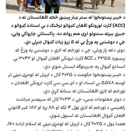
د خېبر پښتونخوا له ستر ښار پېښور څخه افغانستان ته د
(ACC) کارت لورونکو افغان کډوالو ترڅنګ د بې اسناده کډوالو د
جبري بېرته ستنولو لړۍ هم روانه ده. پاکستاني چارواکي وایي،
چې د دوشنبې په ورځ یې له ۵ زرو زیات کډوال شړلي دي.
دوی دغه راز ویلي، چې د تورخم له لارې د دوشنبې په ورځ له
پېښوره ۲۳۵۵ د ACC کارت لرونکي افغان کډوال او ۳۰۴۲ بې
اسنادو کډوال په جبريتوګه اېستل شوي دي.
د خېبر پښتونخوا حکومت د ۲۰۲۵ کال د اپرېل له لومړۍ نېټې تر
اوسه ۵۵۶۸ بې اسناد او د ای سي سي کارت لرونکي افغانان د
تورخم له لارې افغانستان ته ستانه کړي دي.
د دوی معلومات ښيي، چې د ۲۰۲۳ کال له سپټمبر میاشت
راهیسې د تورخم له لارې ټول ۴ لکه او ۸۸ زره او ۱۸۷ غیر قانوني
افغان کډوال افغانستان ته استول شوي.
همدا ډول د ۲۰۲۵ کال د اپرېل له لومړۍ نېټې له اسلام اباده ۱۶۰،