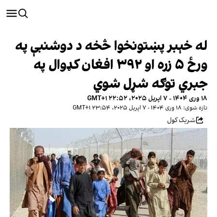
له خېبر پښتونخوا څخه د دوشنبې په
ورځ ۵ زره او ۳۹۲ افغان کډوال په
جبري توګه شړل شوي
۱۸ وری ۱۴۰۴ - ۷ اپریل ۲۰۲۵، ۲۲:۵۲ GMT+۱
تازه شوی: ۱۸ وری ۱۴۰۴ - ۷ اپریل ۲۰۲۵، ۲۳:۵۴ GMT+۱
شریک کول