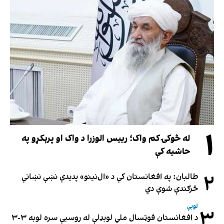
۱
له څوکۍ کم واک؛ رییس الوزرا د واک او پرېکړو په
حاشیه کې
۲
طالبان: په افغانستان کې د «ال‌نینو» پدیدې نښې نښانې
څرګندې شوې دي
لوبې
۳
د افغانستان فوټسال ملي لوبډلې له روسیې سره لوبه ۳-۳