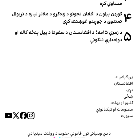
مساوي کړه
۴
ګورډن براون د افغان نجونو د زده‌کړو د ملاتړ لپاره د نړیوال
صندوق د جوړېدو غوښتنه کړې
۵
د زمري ۱۵مه؛ د افغانستان د سقوط د پیل پنځه کاله او
دوامدارې ننګونې
پروګرامونه
افغانستان
نړۍ
ښځې
کلتور او ټولنه
معلومات او ټېکنالوژي
سپورت
د دې وېبپاڼې ټول قانوني حقونه د وولنټ میډیا دي