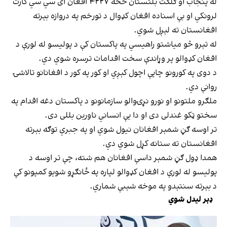
له پنجاب او ګلګت بلتستان څخه ۴۲۲۷ افغان ای سي سي کارت
لرونکي او بې اسناده افغان کډوال د تورخم په دروازه بېرته
افغانستان ته لېږل شوي.
له تېرو څو میاشتو راهیسي په پاکستان کې د پولیسو له لورې د
افغان کډوالو پر وړاندې سخت اقدامات ترسره شوي دي.
د دوی په کورونو چاپې اچول کېږي او کور په کور د افغانانو تالاشۍ
روانې دي.
ملګرو ملتونو او نورو نړۍوالو سازمانونو د پاکستان دغه اقدام په
سختو ټکو غندلی دی او دا یې انساني ناورین بللی دی.
تر اوسه ګڼ شمېر افغانان نیول شوي او په جبري توګه بېرته
افغانستان ته ستانه کړل شوي دي.
همدا ډول ګڼ شمېر داسې افغانان هم شته، چې تر اوسه د
پولیسو له لورې د افغان کډوالو لپاره په ځانګړو شویو کمپونو کې
د بېرته سنتېدو په موخه شېبې شماري.
ډېر لیدل شوي