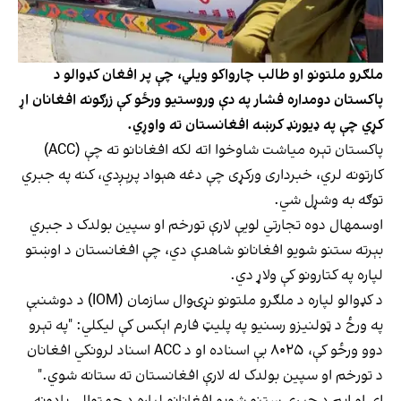
ملګرو ملتونو او طالب چارواکو ویلي، چې پر افغان کډوالو د
پاکستان دومداره فشار په دې وروستیو ورځو کې زرګونه افغانان اړ
کړي چې په ډیورنډ کرښه افغانستان ته واوړي.
پاکستان تېره میاشت شاوخوا اته لکه افغانانو ته چې (ACC)
کارتونه لري، خبرداری ورکړی چې دغه هېواد پرېږدي، کنه په جبري
توګه به وشړل شي.
اوسمهال دوه تجارتي لویې لارې تورخم او سپین بولدک د جبري
بېرته ستنو شویو افغانانو شاهدې دي، چې افغانستان د اوښتو
لپاره په کتارونو کې ولاړ دي.
د کډوالو لپاره د ملګرو ملتونو نړۍوال سازمان (IOM) د دوشنبې
په ورځ د ټولنیزو رسنیو په پلیټ فارم اېکس کې لیکلي: "په تېرو
دوو ورځو کې، ۸۰۲۵ بې اسناده او د ACC اسناد لرونکي افغانان
د تورخم او سپین بولدک له لارې افغانستان ته ستانه شوي."
ای او اېم د جبري ستنو شویو افغانانو لپاره د چمتوالي یادونه