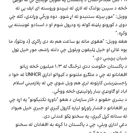
څخه د سپین بولدک له لارې له تېرېدو وروسته ای اېف پي ته
وویل: "موږ بېرته ستنېدو ته اړ شوو. دوه ورځې وړاندې، کله چې
دوی د کورونو پلټنه کوله زه ودرول شوم او د اسنادو غوښتنه یې
وکړه."
هغه وویل: "هغوی ماته یو ساعت هم نه دی راکړی (د وتلو)، ما
یوه غالۍ او خپل ټلیفون وپلورل چې دلته راشم، موږ خپل ټول
شیان پرېښي دي."
د پاکستان حکومت ددې ترڅنګ له ۱.۳ مېلیون څخه زیاتو
افغانانو ته چې د ملګرو ملتونو د کډوالو ادارې UNHCR له خوا د
راجسټریشن کارتونه لري هم ویل شوي چې له پلازمېنې اسلام
اباد او ګاونډي ښار راولپنډۍ څخه ووځي.
د بشري حقونو د څار سازمان د هغو "ناوړه تکتیکونو" په اړه چې
پر افغانانو د فشار راوړلو لپاره کارول کېږي او جبري خپل هېواد
ته ستانه کړل کېږي، په سختو ټکو غندلی دی.
دغې ادارې ویلي، چې د پاکستان دا کړنه به افغانان له سختو
شرایطو سره مخ کړي.