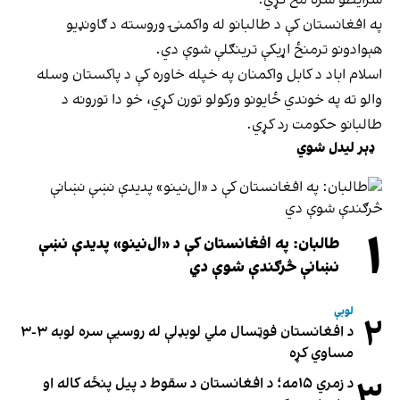
په افغانستان کې د طالبانو له واکمنۍ وروسته د ګاونډيو
هېوادونو ترمنځ اړيکې ترينګلې شوې دي.
اسلام اباد د کابل واکمنان په خپله خاوره کې د پاکستان وسله
والو ته په خوندي ځایونو ورکولو تورن کړي، خو دا تورونه د
طالبانو حکومت رد کړي.
ډېر لیدل شوي
۱
طالبان: په افغانستان کې د «ال‌نینو» پدیدې نښې
نښانې څرګندې شوې دي
لوبې
۲
د افغانستان فوټسال ملي لوبډلې له روسیې سره لوبه ۳-۳
مساوي کړه
۳
د زمري ۱۵مه؛ د افغانستان د سقوط د پیل پنځه کاله او