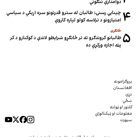
دوامدارې ننګونې
۴
چینایي رسنۍ: طالبان له سترو قدرتونو سره اړیکې د سیاسي
امتیازونو د ترلاسه کولو لپاره کاروي
ځانګړی
۵
طالبانو کروندګرو ته تر ځانګړو شرایطو لاندې د کوکنارو د کر
پټه اجازه ورکړې ده
پروګرامونه
افغانستان
نړۍ
ښځې
کلتور او ټولنه
معلومات او ټېکنالوژي
سپورت