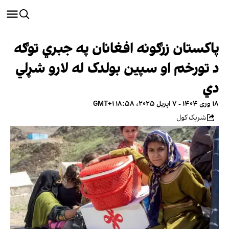
پاکستان زرګونه افغانان په جبري توګه
د تورخم او سپین بولدک له لارو شړلي
دي
۱۸ وری ۱۴۰۴ - ۷ اپریل ۲۰۲۵، ۱۸:۵۸ GMT+۱
شریک کول