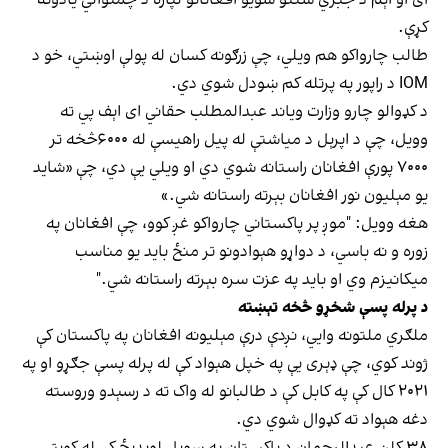
کړې.
طالب چارواکو هم ویلي، چې زرګونه کسان له پولې اوښتي، خو د
IOM د راپور په پرتله کم ښودل شوي دي.
د کډوالو چارو وزارت ویاند عبدالمطلب حقاني ای اېف پي ته
وویل، چې د اپرېل د میاشتې له پیل راهیسې له ۶۰۰۰څخه تر
۷۰۰۰ پورې افغانان راستانه شوي دي او ویلي یې دي، چې «شاید
یو مېلیون نور افغانان بېرته راستانه شي.»
هغه وويل: "موږ پر پاکستاني چارواکو غږ کوو، چې افغانان په
زوره و نه باسي، د دواړو هېوادونو تر منځ بايد يو مناسب
ميکانيزم وي او بايد په عزت سره بېرته راستانه شي."
د پرله پسې شخړو څخه تېښته
ملګري ملتونه وايي، نږدې درې مېلیونه افغانان په پاکستان کې
ژوند کوي، چې ډېری یې په خپل هېواد کې له پرله پسې جګړو او په
۲۰۲۱ کال کې په کابل کې د طالبانو له واک ته د رسېدو وروسته
دغه هېواد ته کډوال شوي دي.
۳۸ کلن عبدالرحمان د پاکستان په سوېل لوېدیځ کې له کویټې