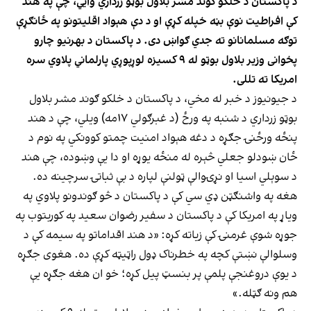
د پاکستان د خلکو ګوند مشر بلاول بوټو زرداري وايي، چې په هند
کې افراطیت نوې بڼه خپله کړې او د دې هېواد اقلیتونو په ځانګړې
توګه مسلمانانو ته جدي ګواښ دی. د پاکستان د بهرنیو چارو
پخوانی وزیر بلاول بوټو له ۹ کسیزه لوړپوړي پارلماني پلاوي سره
امریکا ته تللی.
د جیونیوز د خبر له مخي، د پاکستان د خلکو ګوند مشر بلاول
بوټو زرداري د شنبه په ورځ (د غبرګولي ۱۷مه) ویلي، چې د هند
پنځه ورځنۍ جګړه د دغه هېواد امنیت چمتو کوونکي په نوم د
ځان ښودلو جعلي څېره له منځه يوړه او دا یې وښوده، چې هند
د سوېلي اسیا او نړۍوالې ټولنې لپاره د بې ثباتۍ سرچینه ده.
هغه په واشنګټن ډي سي کې د پاکستان د څو ګوندونو پلاوي په
ویاړ په امریکا کې د پاکستان د سفیر رضوان سعید په کوربتوب په
جوړه شوې غرمنۍ کې زياته کړه: «د هند اقداماتو په سیمه کې د
وسلوالې نښتې کچه په خطرناک ډول راټیټه کړې ده. هغوی جګړه
د يوې دروغنجې پلمې پر بنسټ پيل کړه؛ خو ان هغه جګړه یې
هم ونه ګټله.»