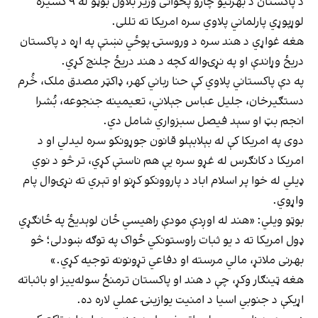
د پاکستان د بهرنیو چارو پخوانی وزیر بلاول بوټو له ۹ کسیزه
لوړپوړي پارلماني پلاوي سره امریکا ته تللی.
هغه غواړي د هند سره د وروستۍ پوځي نښتې په اړه د پاکستان
دريځ وړاندې او په نړۍواله کچه د هند دريځ چلنج کړي.
په دې پاکستاني پلاوي کې حنا رباني کهر، ډاکټر مصدق ملک، خُرم
دستګيرخان، جلیل عباس جېلاني، تعیمینه جنجوعه، بُشرا
انجم بټ او سېد فیصل سبزواري شامل دي.
دوی په امریکا کې له بېلابېلو قانون جوړونکو سره لیدلي او د
امریکا د کانګرس له غړو سره یې هم ناستې کړي، تر څو د نوي
ډیلي له خوا پر اسلام اباد د پاروونکو کړنو او تېري ته نړۍوال پام
واړوي.
بوټو ویلي: «هند له اوږدې مودې راهيسي ځان لوېديځ په ځانګړي
ډول امریکا ته د یو ثبات راوستونکي ځواک په توګه ښودلی؛ څو
بهرنی ملاتړ، مالي مرسته او دفاعي تړونونه توجیه کړي.»
هغه ټینګار وکړ، چې د هند او پاکستان ترمنځ سوله‌ییز او باثباته
اړیکې د جنوبي اسیا د امنیت یوازینۍ عملي لاره ده.