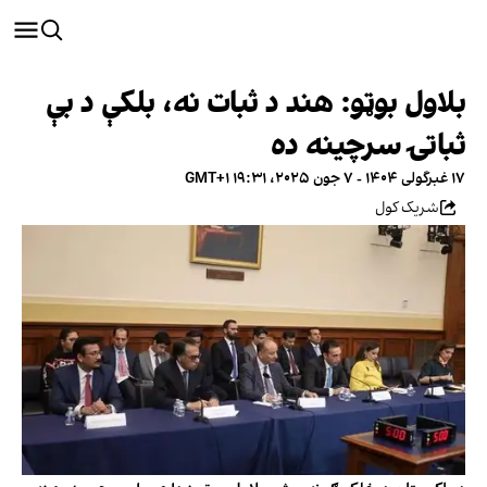
بلاول بوټو: هند د ثبات نه، بلکې د بې
ثباتۍ سرچینه ده
۱۷ غبرگولی ۱۴۰۴ - ۷ جون ۲۰۲۵، ۱۹:۳۱ GMT+۱
شریک کول