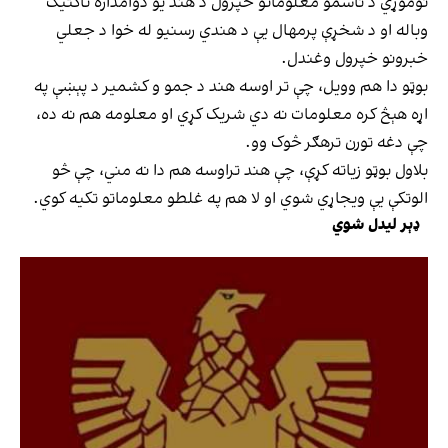
نوموړي د ناسمو معلوماتو خپرول د هند یو دوامداره تاکتیک
وباله او د شخړې پرمهال یې د هندي رسنیو له خوا د جعلي
خبرونو خپرول وغندل.
بوټو دا هم وویل، چې تر اوسه هند د جمو و کشمیر د پېښې په
اړه هېڅ کره معلومات نه دي شریک کړي او معلومه هم نه ده،
چې دغه تورن ترهګر څوک وو.
بلاول بوټو زياته کړې، چې هند تراوسه هم دا نه مني، چې څو
الوتکې یې ویجاړي شوي او لا هم په غلطو معلوماتو تکیه کوي.
ډېر لیدل شوي