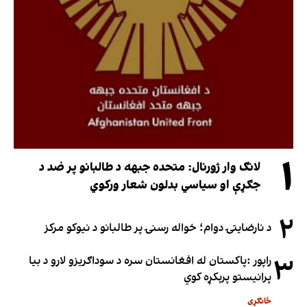
۱
لانګ وار ژورنال: متحده جبهه د طالبانو پر ضد د
جګړې او سیاسي بدلون شعار ورکوي
۲
د نارضایتۍ دوام؛ خواله رسنۍ پر طالبانو د نیوکو مرکز
۳
راپور :پاکستان له افغانستان سره د سوداګریزو لارو د بیا
پرانیستو پرېکړه کوي
ځانګړی