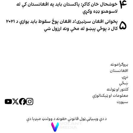
۴
خوشحال خان کاکړ: پاکستان بايد په افغانستان کې له
لاسوهنو ډډه وکړي
۵
پخوانی افغان سرتیری؛د افغان پوځ سقوط باید یوازې د ۲۰۲۱
کال د پوځي پېښو له مخې ونه ارزول شي
پروګرامونه
افغانستان
نړۍ
ښځې
کلتور او ټولنه
معلومات او ټېکنالوژي
سپورت
د دې وېبپاڼې ټول قانوني حقونه د وولنټ میډیا دي