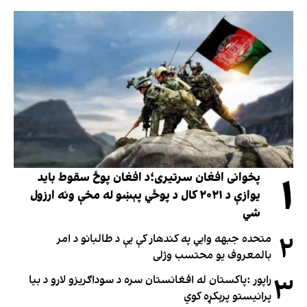
۱
پخوانی افغان سرتیری؛د افغان پوځ سقوط باید
یوازې د ۲۰۲۱ کال د پوځي پېښو له مخې ونه ارزول
شي
۲
متحده جبهه وايي په کندهار کې یې د طالبانو د امر
بالمعروف یو محتسب وژلی
۳
راپور :پاکستان له افغانستان سره د سوداګریزو لارو د بیا
پرانیستو پرېکړه کوي