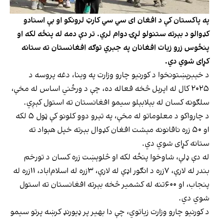
په پاکستان کې د افغان ای سي سي کارټ لرونکو او بې اسنادو
کډوالو د بېرته ستنولو لړۍ دوام لري. تر دې دمه له پنځه لکه او
پنځوس زرو زیات افغانان په جبري توګه افغانستان ته ستانه
کړای شوي دي.
د خېبرپښتونخوا د کورنیو چارو وزارت په وینا، دغه پروسه د
۲۰۲۵ کال له اپرېل څخه فعاله ده، چې د ورځني اساس له مخې،
سلګونه کسان له بېلابېلو سیمو افغانستان ته استول کېږي.
د چارواکو د معلوماتو له مخې، په تېرو دوو کلونو کې ټول ۵ لکه
او ۵۰ زره ناقانونه مېشت افغان کډوال بېرته خپل هېواد ته
ستانه کړای شوي دي.
له دې ډلې، شاوخوا پنځه لکه او څلوېښت زره کسان د تورخم
بندر له لارې، ۷زره د انګور اډې له لارې، ۳زره له اسلام‌اباد، ۱۱زره له
پنجاب، او ۶۰۰تنه له کشمیر څخه بېرته افغانستان ته استول
شوي دي.
د کورنیو چارو وزارت زیاتوي، چې دا بهیر پر ډيورنډ کرښه پرتو سیمو