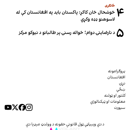
ځانګړی
۴
خوشحال خان کاکړ: پاکستان بايد په افغانستان کې له
لاسوهنو ډډه وکړي
۵
د نارضایتۍ دوام؛ خواله رسنۍ پر طالبانو د نیوکو مرکز
پروګرامونه
افغانستان
نړۍ
ښځې
کلتور او ټولنه
معلومات او ټېکنالوژي
سپورت
د دې وېبپاڼې ټول قانوني حقونه د وولنټ میډیا دي