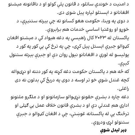
د امنیت د خوندي‌ ساتلو، د قانون پلي کولو او د ناقانونه مېشتو
افغانانو د اېستلو لپاره پیل شوی دی.
د دوی په وینا، حکومت هغو کسانو ته چې بېرته ستنېږي، د
خوړو او روغتیا اساسي خدمات هم برابروي.
پاکستان له ۲۰۲۳ کال راهیسې په دغه هېواد کې د مېشتو افغان
کډوالو جبري اېستل پیل کړی، چې په ترڅ کې یې کور په کور د
پولیسو له لورې د افغانانو نیول روان دي او جبري بېرته ستنول
کیږي.
که څه هم د پاکستان حکومت دغه کړنه په کور دننه او نړۍواله
کچه غندل شوې خو تر اوسه د دوی په دریځ کې بدلون نه دی
راغلی.
دغه چاره د بشري حقونو نړۍوالو سازمانونو او د ملګرو ملتونو
ادارې هم غندلې دي او د بشري قانون خلاف عمل یې ګڼلی او
ترڅنګ یې له پاکستانه غوښتي، چې د افغان کډوالو د جبري
ستنولو لړۍ ودروي.
ډېر لیدل شوي