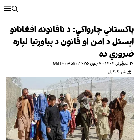
پاکستاني چارواکي: د ناقانونه افغانانو
اېستل د امن او قانون د پياوړتیا لپاره
ضروري ده
۱۷ غبرگولی ۱۴۰۴ - ۷ جون ۲۰۲۵، ۱۸:۵۱ GMT+۱
شریک کول