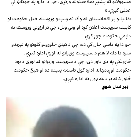
مسوولانو ته بشپړ صلاحیتونه ورکړي، چې د ادارو په چوکاټ کې
عملي کېږي.»
طالبانو پر افغانستان له واک ته رسېدو وروسته خپل حکومت او
کابینه سرپرست اعلان کړه او ویې ویل، چې تر ارزونې وروسته به
دایمي حکومت جوړ کړي.
خو دا په داسې حال کې ده، چې د نږدې څلورونو کلونو په تېرېدو
سره دا ډله لا هم د سرپرست وزیرانو له لوري اداره کېږي.
څارونکي په دې باور دي، چې د سرپرست وزیرانو له لوري د یوه
حکومت اوږدمهاله اداره کول ناسمه پدیده ده او هېڅ حکومت
څلور کاله پر دغه ډول نه اداره کېږي.
ډېر لیدل شوي