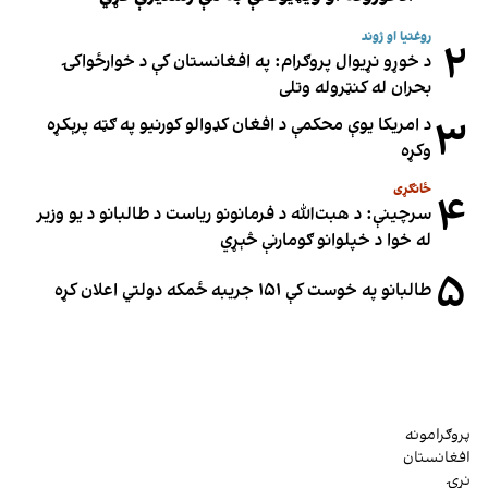
روغتیا او ژوند
۲
د خوړو نړیوال پروګرام: په افغانستان کې د خوارځواکۍ
بحران له کنټروله وتلی
۳
د امریکا یوې محکمې د افغان کډوالو کورنیو په ګټه پرېکړه
وکړه
ځانګړی
۴
سرچینې: د هبت‌الله د فرمانونو ریاست د طالبانو د یو وزیر
له خوا د خپلوانو ګومارنې څېړي
۵
طالبانو په خوست کې ۱۵۱ جریبه ځمکه دولتي اعلان کړه
پروګرامونه
افغانستان
نړۍ