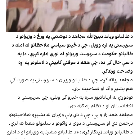
د طالبانو ویاند ذبیح‌الله مجاهد د دوشنبې په ورځ د وزیرانو د
سرپرستۍ په اړه وویل، چې د ځینو سیاسي ملاحظاتو له امله د
طالبانو حکومت د سرپرست وزیرانو له لوري اداره کېږي. دا په
داسې حال کې ده، چې هغه د موقتي کابینې د لاملونو په اړه
وضاحت ورنه‌کړ.
مجاهد زیاته کړه، چې د طالبانو وزیران د سرپرستۍ په صورت کې
هم بشپړ واک او صلاحیت لري.
نوموړي له اریانانیوز سره په خبرو کې ویلي، چې سرپرستي د
افغانستان او د نظام په ګټه دی.
مجاهد همداراز وایي، چې د دې ډلې وزیران له بشپړو صلاحیتونو
برخمن دي او سرپرستي د دوی د واکونو د سلبولو معنا نه لري.
د طالبانو ویاند ټینګار کړی: «د طالبانو مشرتابه وزیرانو او د ادارو