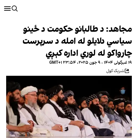
مجاهد: د طالبانو حکومت د ځینو
سیاسي دلایلو له امله د سرپرست
چارواکو له لوري اداره کېږي
۱۹ غبرگولی ۱۴۰۴ - ۹ جون ۲۰۲۵، ۲۳:۵۴ GMT+۱
شریک کول