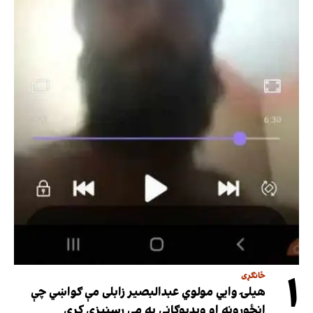
۱
ځانګړی
هیلۍ وایي مولوي عبدالبصیر زابلی مې ګواښي چې
انځورونه او ویډیوګانې به مې رسنیزې کړي